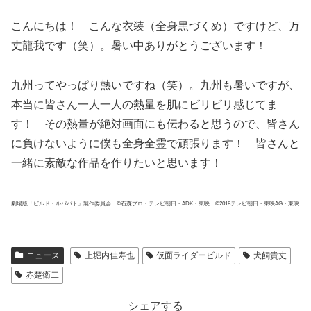
こんにちは！ こんな衣装（全身黒づくめ）ですけど、万
丈龍我です（笑）。暑い中ありがとうございます！
九州ってやっぱり熱いですね（笑）。九州も暑いですが、
本当に皆さん一人一人の熱量を肌にビリビリ感じてま
す！ その熱量が絶対画面にも伝わると思うので、皆さん
に負けないように僕も全身全霊で頑張ります！ 皆さんと
一緒に素敵な作品を作りたいと思います！
劇場版「ビルド・ルパパト」製作委員会 ©石森プロ・テレビ朝日・ADK・東映 ©2018テレビ朝日・東映AG・東映
ニュース
上堀内佳寿也
仮面ライダービルド
犬飼貴丈
赤楚衛二
シェアする