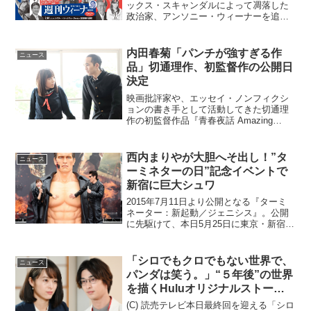
ックス・スキャンダルによって凋落した
政治家、アンソニー・ウィーナーを追っ
たドキュメンタリー映画『ウィーナー 懲
りない男の選挙ウォーズ』の中吊り広告
風チラシデザインが解禁となった。映画
内田春菊「パンチが強すぎる作
ニュース
『ウィーナー 懲りな...
品」切通理作、初監督作の公開日
決定
映画批評家や、エッセイ・ノンフィクシ
ョンの書き手として活動してきた切通理
作の初監督作品『青春夜話 Amazing
Place』が、2017年12月に公開されるこ
とが決定した。切通理作、初の監督作品
『青春夜話 Amazing Place』青井...
西内まりやが大胆へそ出し！”タ
ニュース
ーミネターの日”記念イベントで
新宿に巨大シュワ
2015年7月11日より公開となる『ターミ
ネーター：新起動／ジェニシス』。公開
に先駆けて、本日5月25日に東京・新宿の
新宿ステーションスクエアにて『ターミ
ネーターの日』記念イベントが開催さ
れ、西内まりやさんと篠原信一さんが作
「シロでもクロでもない世界で、
ニュース
品内の登場人物に...
パンダは笑う。」“５年後”の世界
を描くHuluオリジナルストーリ
ー配信！
(C) 読売テレビ本日最終回を迎える「シロ