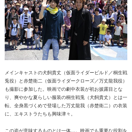
メインキャストの犬飼貴丈（仮面ライダービルド／桐生戦
兎役）と赤楚衛二（仮面ライダークローズ／万丈龍我役）
も撮影に参加した。映画での劇中衣装が初お披露目とな
り、爽やかな夏らしい服装の桐生戦兎（犬飼貴丈）とは一
転、全身黒づくめで登場した万丈龍我（赤楚衛二）の衣装
に、エキストラたちも興味津々。
この姿が意味するものとは一体…。映画でも重要な役割を