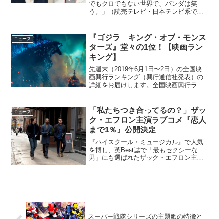
でもクロでもない世界で、パンダは笑
う。」（読売テレビ・日本テレビ系で毎
週日曜 22:00～放送）。怒涛の展開を見
せる最終回放送後から、オンライン動画
配信サービスHuluでオリジナルストーリ
『ゴジラ キング・オブ・モンス
ニュース
ー「シロで...
ターズ』堂々の1位！【映画ラン
キング】
先週末（2019年6月1日〜2日）の全国映
画興行ランキング（興行通信社発表）の
詳細をお届けします。全国映画興行ラン
キング1位（NEW）『ゴジラ キング・オ
ブ・モンスターズ』2位（↓）『コンフィ
デンスマンJP』3位（↓）『空母いぶき』
「私たちつき合ってるの？」ザッ
ニュース
4位（N...
ク・エフロン主演ラブコメ『恋人
まで1％』公開決定
『ハイスクール・ミュージカル』で人気
を博し、英Beat誌で「最もセクシーな
男」にも選ばれたザック・エフロン主演
作『恋人まで1％』の日本公開が2015年9
月に決定した。ニューヨークを舞台に、
女性と気軽なセックスのみの関係しか築
けない主人公ジェ...
スーパー戦隊シリーズの主題歌の特徴と