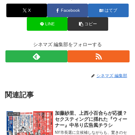
X
Facebook
はてブ
LINE
コピー
シネマズ 編集部をフォローする
シネマズ 編集部
関連記事
加藤紗里、上西小百合らが応援？
ニュース
セクスティングに揺れた『ウィー
ナー』中吊り広告風チラシ
NY市長選に立候補しながらも、驚きのセ