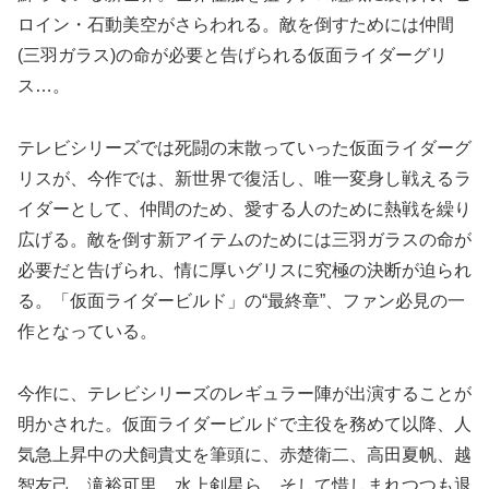
ロイン・石動美空がさらわれる。敵を倒すためには仲間
(三羽ガラス)の命が必要と告げられる仮面ライダーグリ
ス…。
テレビシリーズでは死闘の末散っていった仮面ライダーグ
リスが、今作では、新世界で復活し、唯一変身し戦えるラ
イダーとして、仲間のため、愛する人のために熱戦を繰り
広げる。敵を倒す新アイテムのためには三羽ガラスの命が
必要だと告げられ、情に厚いグリスに究極の決断が迫られ
る。「仮面ライダービルド」の“最終章”、ファン必見の一
作となっている。
今作に、テレビシリーズのレギュラー陣が出演することが
明かされた。仮面ライダービルドで主役を務めて以降、人
気急上昇中の犬飼貴丈を筆頭に、赤楚衛二、高田夏帆、越
智友己、滝裕可里、水上剣星ら、そして惜しまれつつも退