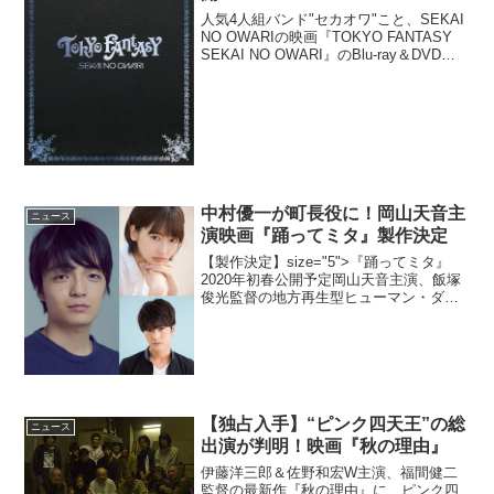
人気4人組バンド"セカオワ"こと、SEKAI
NO OWARIの映画『TOKYO FANTASY
SEKAI NO OWARI』のBlu-ray＆DVDが
本日、2015年4月15日にリリースされ
る。さらに映像特典のダイジェスト映像
が公開され...
中村優一が町長役に！岡山天音主
ニュース
演映画『踊ってミタ』製作決定
【製作決定】size="5">『踊ってミタ』
2020年初春公開予定岡山天音主演、飯塚
俊光監督の地方再生型ヒューマン・ダン
スムービー『踊ってミタ』の製作が決定
した。公開は2020年初春公開予定。岡山
天音×武田玲奈×中村優一×飯塚俊光監
督...
【独占入手】“ピンク四天王”の総
ニュース
出演が判明！映画『秋の理由』
伊藤洋三郎＆佐野和宏W主演、福間健二
監督の最新作『秋の理由』に、ピンク四