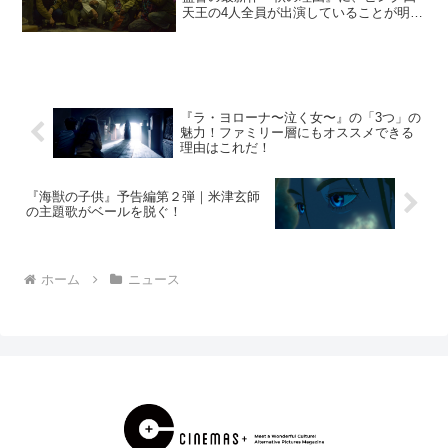
天王の4人全員が出演していることが明ら
かとなった。シネマズでは、出演してい
ることが分かるメイキング写真を独占入
手した。映画『秋の理由』ピンク四天王
が総出演！？宮本守(伊...
『ラ・ヨローナ〜泣く女〜』の「3つ」の
魅力！ファミリー層にもオススメできる
理由はこれだ！
『海獣の子供』予告編第２弾｜米津玄師
の主題歌がベールを脱ぐ！
ホーム
ニュース