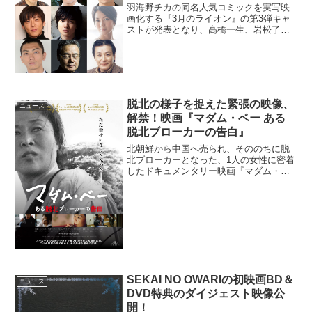
羽海野チカの同名人気コミックを実写映
画化する『3月のライオン』の第3弾キャ
ストが発表となり、高橋一生、岩松了、
斉木しげるらの出演が明らかとなった。
映画『3月のライオン』第3弾キャスト発
表中学生という異例の若さで将棋のプロ
としてデビューし、東...
脱北の様子を捉えた緊張の映像、
ニュース
解禁！映画『マダム・ベー ある
脱北ブローカーの告白』
北朝鮮から中国へ売られ、そののちに脱
北ブローカーとなった、1人の女性に密着
したドキュメンタリー映画『マダム・ベ
ー ある脱北ブローカーの告白』の予告映
像が解禁となった。映画『マダム・ベー
ある脱北ブローカーの告白』予告映像解
禁家族のための出稼...
SEKAI NO OWARIの初映画BD＆
ニュース
DVD特典のダイジェスト映像公
開！