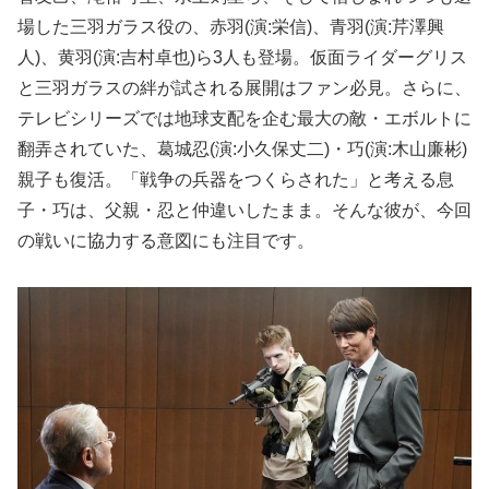
場した三羽ガラス役の、赤羽(演:栄信)、青羽(演:芹澤興
人)、黄羽(演:吉村卓也)ら3人も登場。仮面ライダーグリス
と三羽ガラスの絆が試される展開はファン必見。さらに、
テレビシリーズでは地球支配を企む最大の敵・エボルトに
翻弄されていた、葛城忍(演:小久保丈二)・巧(演:木山廉彬)
親子も復活。「戦争の兵器をつくらされた」と考える息
子・巧は、父親・忍と仲違いしたまま。そんな彼が、今回
の戦いに協力する意図にも注目です。