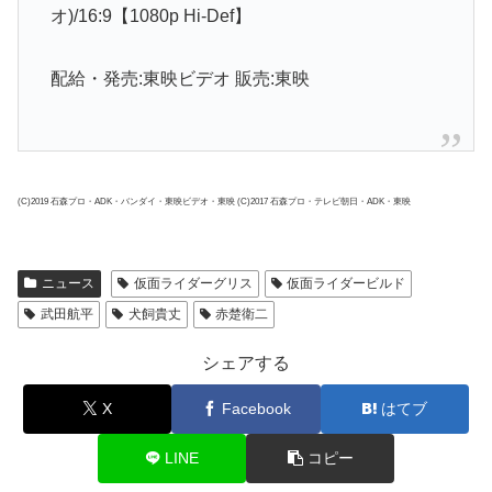
オ)/16:9【1080p Hi-Def】
配給・発売:東映ビデオ 販売:東映
(C)2019 石森プロ・ADK・バンダイ・東映ビデオ・東映 (C)2017 石森プロ・テレビ朝日・ADK・東映
ニュース
仮面ライダーグリス
仮面ライダービルド
武田航平
犬飼貴丈
赤楚衛二
シェアする
X
Facebook
はてブ
LINE
コピー