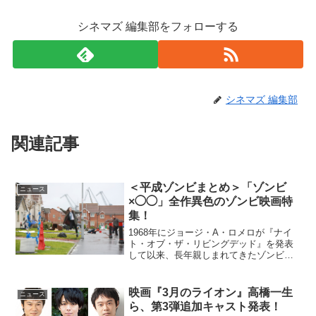
シネマズ 編集部をフォローする
シネマズ 編集部
関連記事
＜平成ゾンビまとめ＞「ゾンビ
ニュース
×◯◯」全作異色のゾンビ映画特
集！
1968年にジョージ・A・ロメロが『ナイ
ト・オブ・ザ・リビングデッド』を発表
して以来、長年親しまれてきたゾンビ映
画。近年もマンネリ化することなく、
次々と新しい作品が生み出されている。
それらの作品を見渡してみると、ただ単
映画『3月のライオン』高橋一生
ニュース
にゾンビものであるだけ...
ら、第3弾追加キャスト発表！