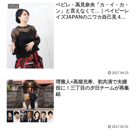
ベビレ・高見奈央「カ・イ・カ・
コラム
ン」と言えなくて…｜ベイビーレ
イズJAPANのニワカ自己見 4限
目
2017.04.23
堺雅人×高畑充希、初共演で夫婦
ニュース
役に！三丁目の夕日チームが再集
結
2017.02.01