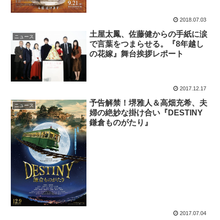
2018.07.03
土屋太鳳、佐藤健からの手紙に涙
ニュース
で言葉をつまらせる。『8年越し
の花嫁』舞台挨拶レポート
2017.12.17
予告解禁！堺雅人＆高畑充希、夫
ニュース
婦の絶妙な掛け合い『DESTINY
鎌倉ものがたり』
2017.07.04