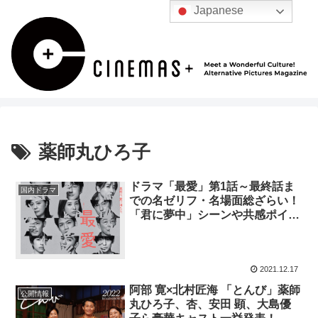
Japanese
薬師丸ひろ子
ドラマ「最愛」第1話～最終話ま
国内ドラマ
での名ゼリフ・名場面総ざらい！
「君に夢中」シーンや共感ポイン
トまとめ
2021.12.17
阿部 寛×北村匠海 「とんび」薬師
公開情報
丸ひろ子、杏、安田 顕、大島優