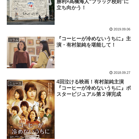
勝利×髙橋海人“ブラック校則”に
立ち向かう！
2019.09.06
『コーヒーが冷めないうちに』主
コラム
演・有村架純を堪能して！
2018.09.27
4回泣ける映画！有村架純主演
ニュース
『コーヒーが冷めないうちに』ポ
スタービジュアル第２弾完成