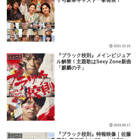
子ら豪華キャスト一挙発表！
2021.10.19
『ブラック校則』メインビジュア
ニュース
ル解禁！主題歌はSexy Zone新曲
「麒麟の子」
2019.09.17
『ブラック校則』特報映像｜佐藤
ニュース