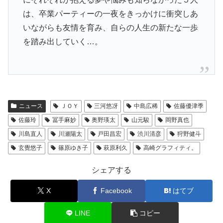
は、卒業パーティーの一夜をきっかけに衝突しあ
いながらも友情を育み、自らの人生の新たな一歩
を踏み出していく…。
ニュース
ＪＯＹ
三河悠冴
中島広稀
佐藤優津季
佐藤玲
冨手麻妙
奥野瑛太
山元駿
岡野真也
川島直人
川瀬陽太
戸田昌宏
渋川清彦
狩野健斗
玄覺悠子
篠原ゆき子
萩原利久
高崎グラフィティ。
シェアする
X
Facebook
はてブ
LINE
コピー