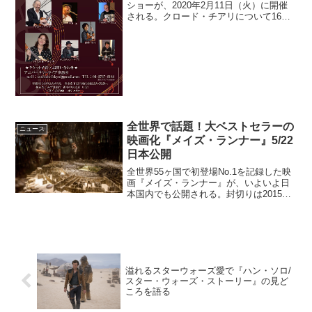
ショーが、2020年2月11日（火）に開催
される。クロード・チアリについて16歳
でビートルズが前座を務めたフランスの
ロックバンド"Les Champions"のリードギ
ター。20歳の時、1964年に『♪...
全世界で話題！大ベストセラーの
ニュース
映画化『メイズ・ランナー』5/22
日本公開
全世界55ヶ国で初登場No.1を記録した映
画『メイズ・ランナー』が、いよいよ日
本国内でも公開される。封切りは2015年5
月22日から。巨大な迷路を舞台としたサ
バイバル本作は、全世界で興行収入400億
を叩き出したサバイバル・アクション大
作だ。...
溢れるスターウォーズ愛で『ハン・ソロ/
スター・ウォーズ・ストーリー』の見ど
ころを語る