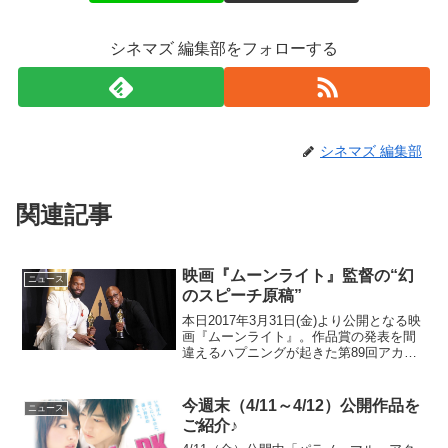
シネマズ 編集部をフォローする
シネマズ 編集部
関連記事
映画『ムーンライト』監督の“幻
ニュース
のスピーチ原稿”
本日2017年3月31日(金)より公開となる映
画『ムーンライト』。作品賞の発表を間
違えるハプニングが起きた第89回アカデ
ミー賞で、作品賞を受賞した本作のバリ
ー・ジェンキンス監督が受賞用にあらか
じめ用意していたという、“幻のスピーチ
今週末（4/11～4/12）公開作品を
ニュース
原稿”がシ...
ご紹介♪