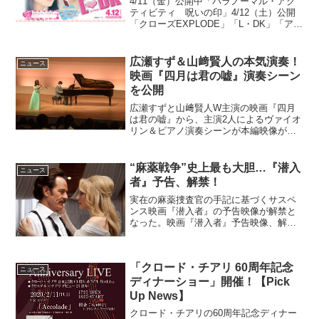
4/11（金）公開中「パラノーマル・アク
ティビティ 呪いの印」4/12（土）公開
「クローズEXPLODE」「L・DK」「アク
ト・オブ・キリング」「ワールズ・エン
ド 酔っぱらいが世界を救う！」今週末
は、シネマズが勝手に「好きっていいな
広瀬すず＆山﨑賢人の本気演奏！
ニュース
よ。」と...
映画『四月は君の嘘』演奏シーン
を公開
広瀬すずと山﨑賢人W主演の映画『四月
は君の嘘』から、主演2人によるヴァイオ
リン＆ピアノ演奏シーンが本編映像が解
禁となった。映画『四月は君の嘘』演奏
シーンの本編映像映画『四月は君の嘘』
は、累計発行部数500万部突し、第37回講
“麻薬戦争”史上最も大胆…『潜入
ニュース
談社漫画賞受賞、...
者』予告、解禁！
実在の麻薬捜査官の手記に基づくサスペ
ンス映画『潜入者』の予告映像が解禁と
なった。映画『潜入者』予告映像、解
禁！1980年代、史上最大規模ともいわれ
る犯罪帝国を築いたコロンビアの麻薬王
パブロ・エスコバル。当時アメリカに流
「クロード・チアリ 60周年記念
入するドラッグのほとん...
ニュース
ディナーショー」開催！【Pick
Up News】
クロード・チアリの60周年記念ディナー