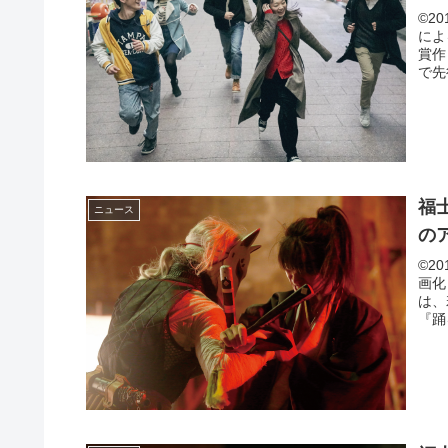
©2
によ
賞作
で先
福
ニュース
の
©2
画化
は、
『踊