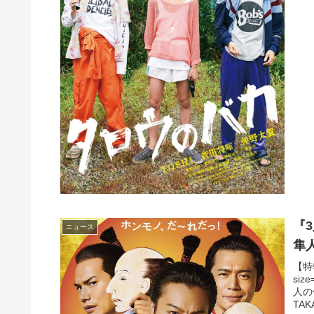
『
ニュース
隼
【特
si
人の
TA