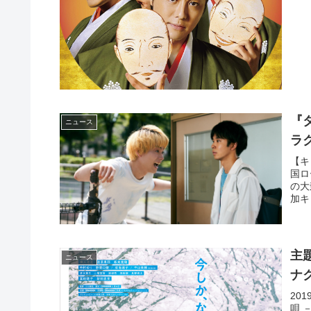
『
ニュース
ラ
【キ
国ロ
の大
加キ
主
ニュース
ナ
20
唄 