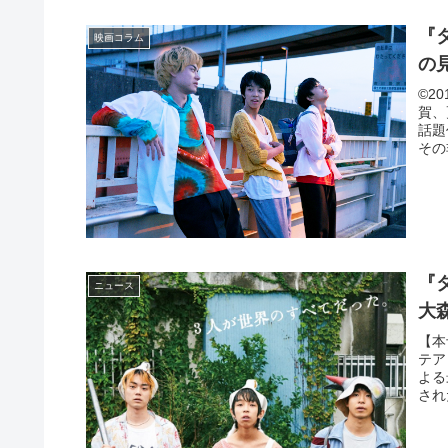
『
映画コラム
の
©2
賀、
話題
その
『
ニュース
大
【本
テア
よる
され