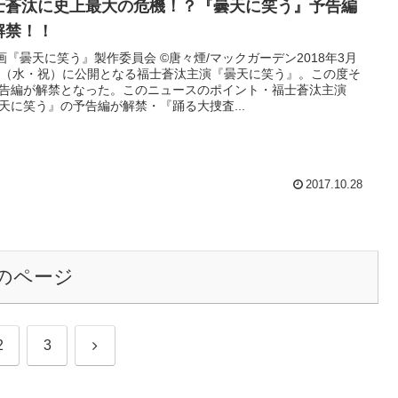
士蒼汰に史上最大の危機！？『曇天に笑う』予告編
解禁！！
映画『曇天に笑う』製作委員会 ©︎唐々煙/マックガーデン2018年3月
日（水・祝）に公開となる福士蒼汰主演『曇天に笑う』。この度そ
告編が解禁となった。このニュースのポイント・福士蒼汰主演
天に笑う』の予告編が解禁・『踊る大捜査...
2017.10.28
のページ
次
2
3
へ