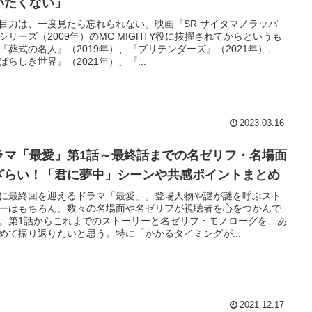
いたくない」
目力は、一度見たら忘れられない。映画『SR サイタマノラッパ
シリーズ（2009年）のMC MIGHTY役に抜擢されてからというも
『葬式の名人』（2019年）、『プリテンダーズ』（2021年）、
ばらしき世界』（2021年）、『...
2023.03.16
ラマ「最愛」第1話～最終話までの名ゼリフ・名場面
ざらい！「君に夢中」シーンや共感ポイントまとめ
に最終回を迎えるドラマ「最愛」。登場人物や謎が謎を呼ぶスト
ーはもちろん、数々の名場面や名ゼリフが視聴者を心をつかんで
。第1話からこれまでのストーリーと名ゼリフ・モノローグを、あ
めて振り返りたいと思う。特に「かかるタイミングが...
2021.12.17