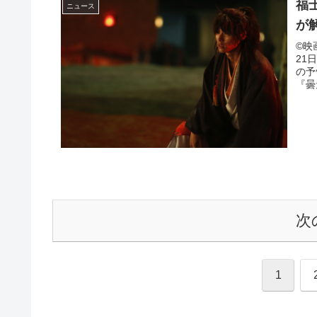
福
ニュース
が
©︎
21
の予
『曇
次
1