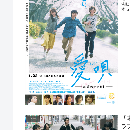
告映
本:G
「
ニュース
ラ