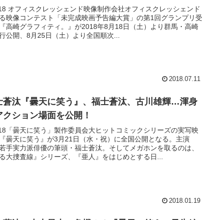
018 オフィスクレッシェンド映像制作会社オフィスクレッシェンド
る映像コンテスト「未完成映画予告編大賞」の第1回グランプリ受
『高崎グラフィティ。』が2018年8月18日（土）より群馬・高崎
行公開、8月25日（土）より全国順次...
2018.07.11
士蒼汰『曇天に笑う』、福士蒼汰、古川雄輝…渾身
アクション場面を公開！
018「曇天に笑う」製作委員会大ヒットコミックシリーズの実写映
『曇天に笑う』が3月21日（水・祝）に全国公開となる。主演
若手実力派俳優の筆頭・福士蒼汰。そしてメガホンを取るのは、
る大捜査線』シリーズ、『亜人』をはじめとする日...
2018.01.19