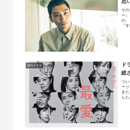
思
その
ー』
の、
『す
ド
国内ドラマ
総
つい
ーリ
きた
らた