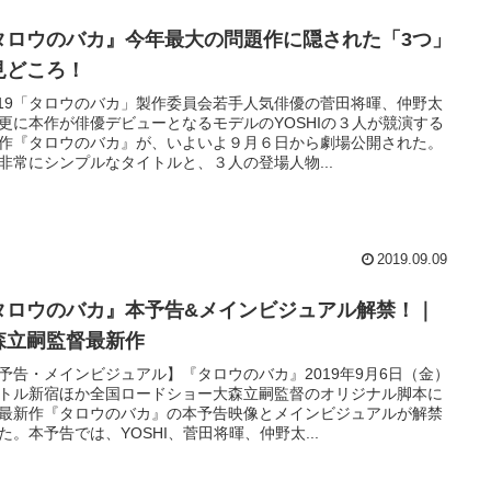
タロウのバカ』今年最大の問題作に隠された「3つ」
見どころ！
019「タロウのバカ」製作委員会若手人気俳優の菅田将暉、仲野太
更に本作が俳優デビューとなるモデルのYOSHIの３人が競演する
作『タロウのバカ』が、いよいよ９月６日から劇場公開された。
非常にシンプルなタイトルと、３人の登場人物...
2019.09.09
タロウのバカ』本予告&メインビジュアル解禁！｜
森立嗣監督最新作
予告・メインビジュアル】『タロウのバカ』2019年9月6日（金）
トル新宿ほか全国ロードショー大森立嗣監督のオリジナル脚本に
最新作『タロウのバカ』の本予告映像とメインビジュアルが解禁
た。本予告では、YOSHI、菅田将暉、仲野太...