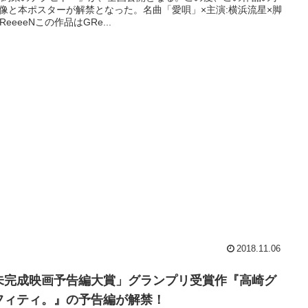
像と本ポスターが解禁となった。名曲「愛唄」×主演:横浜流星×脚
ReeeeNこの作品はGRe...
2018.11.06
未完成映画予告編大賞」グランプリ受賞作『高崎グ
フィティ。』の予告編が解禁！