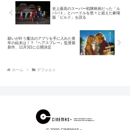
史上最高のスーパー戦隊映画だった「ル
パパト」とハードルを悠々と超えた劇場
版「ビルド」を語る
願いが叶う魔法のアプリを手に入れた青
年の結末は！？『ヘアスプレー』監督最
新作、11月3日に公開決定
ホーム
デフォルト
© 2000 CINEMAS＋.