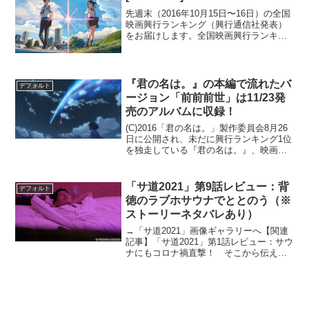
先週末（2016年10月15日〜16日）の全国
映画興行ランキング（興行通信社発表）
をお届けします。全国映画興行ランキン
グ1位（→）『君の名は。』2位（NEW）
『闇金ウシジマくん ザ・ファイナル』3
位（↓）『何者』4位（NEW）『スター・
トレ...
『君の名は。』の本編で流れたバ
デフォルト
ージョン「前前前世」は11/23発
売のアルバムに収録！
(C)2016「君の名は。」製作委員会8月26
日に公開され、未だに興行ランキング1位
を独走している『君の名は。』、映画内
でかかるテーマ曲「前前前世」のオリジ
ナル版が11月23日発売のRADWIMPSのニ
ューアルバムへ収録されるとのことで
「サ道2021」第9話レビュー：背
デフォルト
す！...
徳のラブホサウナでととのう（※
ストーリーネタバレあり）
→「サ道2021」画像ギャラリーへ【関連
記事】「サ道2021」第1話レビュー：サウ
ナにもコロナ禍直撃！ そこから伝える
ものとは？【関連記事】「サ道2021」第2
話レビュー：サウナには雑念や仕事の愚
痴を消す効用あり！ 錦糸町・黄金湯に
早くイキ...