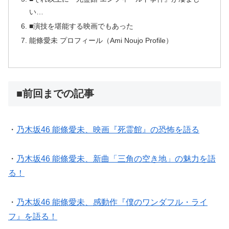
い…
■演技を堪能する映画でもあった
能條愛未 プロフィール（Ami Noujo Profile）
■前回までの記事
・
乃木坂46 能條愛未、映画『死霊館』の恐怖を語る
・
乃木坂46 能條愛未、新曲「三角の空き地」の魅力を語
る！
・
乃木坂46 能條愛未、感動作『僕のワンダフル・ライ
フ』を語る！