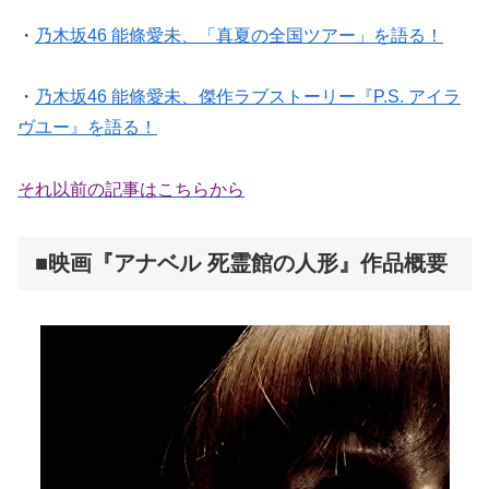
・
乃木坂46 能條愛未、「真夏の全国ツアー」を語る！
・
乃木坂46 能條愛未、傑作ラブストーリー『P.S. アイラ
ヴユー』を語る！
それ以前の記事はこちらから
■映画『アナベル 死霊館の人形』作品概要