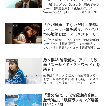
（※ストーリーネタバレあり）
→「孤独のグルメ Season9」画像ギャラ
リーへ【関連記事】「孤独のグルメ
Season9」第1話レビュー：新シリーズ開
幕！ 飲食店を勇気づけるかのように五
郎さんは食べる【関連記事】「孤独のグ
ルメ Season9」第2話レビュー：まさか
「ただ離婚してないだけ」第6話
デフォルト
の...
レビュー：正隆を誘う、もうひと
つの地獄とは…？（※ストーリー
ネタバレあり）
→「ただ離婚してないだけ」第6話画像ギ
ャラリーへ【関連記事】「ただ離婚して
ないだけ」第1話レビュー【関連記事】
「ただ離婚してないだけ」第2話レビュー
【関連記事】「ただ離婚してないだけ」
第3話レビュー【関連記事】「ただ離婚し
乃木坂46 能條愛未、アメコミ映
デフォルト
てないだけ」第4話...
画『スーサイド・スクワッド』を
語る！
画像はクリックで拡大・高画質表示でき
ます。今週の乃木坂週刊映画は、アメリ
カンコミック映画『スーサイド・スクワ
ッド』について！普段あまり見ないアメ
コミ映画に能條さんはどんな印象を抱い
たのでしょうか。■前回までの記事・乃木
『君の名は。』が9週連続首位、
デフォルト
坂46 能條愛未、主演...
歴代9位に！映画ランキング速報
[10/22・23]