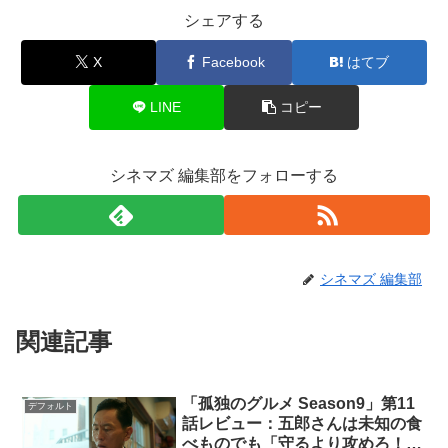
シェアする
X
Facebook
はてブ
LINE
コピー
シネマズ 編集部をフォローする
シネマズ 編集部
関連記事
「孤独のグルメ Season9」第11
デフォルト
話レビュー：五郎さんは未知の食
べものでも「守るより攻めろ！」