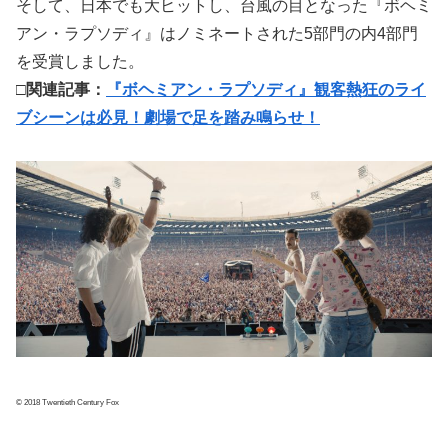
そして、日本でも大ヒットし、台風の目となった『ボヘミ
アン・ラプソディ』はノミネートされた5部門の内4部門
を受賞しました。
□関連記事：
『ボヘミアン・ラプソディ』観客熱狂のライ
ブシーンは必見！劇場で足を踏み鳴らせ！
© 2018 Twentieth Century Fox