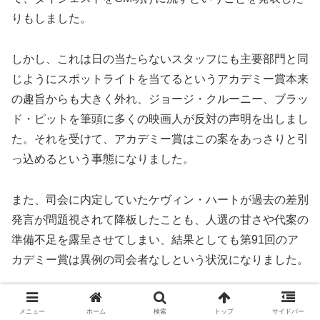
りもしました。
しかし、これは日の当たらないスタッフにも主要部門と同
じようにスポットライトを当てるというアカデミー賞本来
の趣旨からも大きく外れ、ジョージ・クルーニー、ブラッ
ド・ピットを筆頭に多くの映画人が反対の声明を出しまし
た。それを受けて、アカデミー賞はこの案をあっさりと引
っ込めるという事態になりました。
また、司会に内定していたケヴィン・ハートが過去の差別
発言が問題視されて降板したことも、人選の甘さや代案の
準備不足を露呈させてしまい、結果としても第91回のア
カデミー賞は異例の司会者なしという状況になりました。
人気映画賞の騒動もそうですし、その場しのぎといいます
メニュー
ホーム
検索
トップ
サイドバー