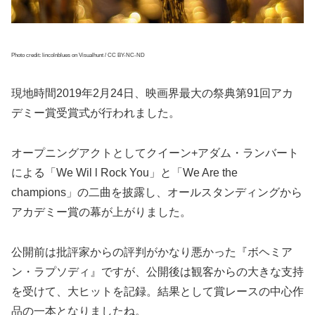
Photo credit: lincolnblues on Visualhunt / CC BY-NC-ND
現地時間2019年2月24日、映画界最大の祭典第91回アカ
デミー賞受賞式が行われました。
オープニングアクトとしてクイーン+アダム・ランバート
による「We Wil l Rock You」と「We Are the
champions」の二曲を披露し、オールスタンディングから
アカデミー賞の幕が上がりました。
公開前は批評家からの評判がかなり悪かった『ボヘミア
ン・ラプソディ』ですが、公開後は観客からの大きな支持
を受けて、大ヒットを記録。結果として賞レースの中心作
品の一本となりましたね。