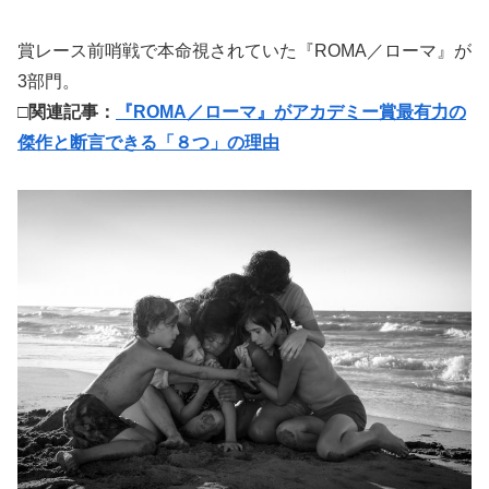
賞レース前哨戦で本命視されていた『ROMA／ローマ』が
3部門。
□関連記事：
『ROMA／ローマ』がアカデミー賞最有力の
傑作と断言できる「８つ」の理由