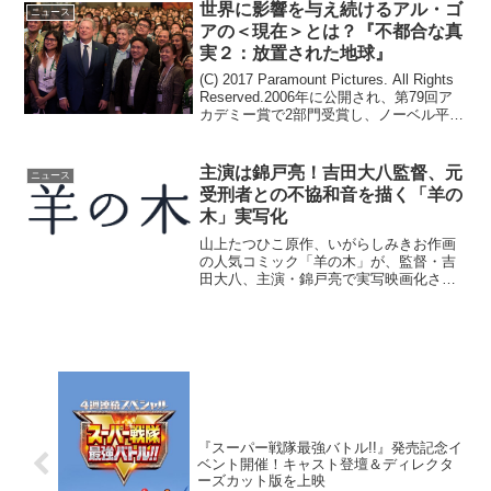
世界に影響を与え続けるアル・ゴ
ニュース
アの＜現在＞とは？『不都合な真
実２：放置された地球』
(C) 2017 Paramount Pictures. All Rights
Reserved.2006年に公開され、第79回ア
カデミー賞で2部門受賞し、ノーベル平和
賞を授与されたアル・ゴア元・米副大統
領の伝説的ドキュメンタリー『不都合
な...
主演は錦戸亮！吉田大八監督、元
ニュース
受刑者との不協和音を描く「羊の
木」実写化
山上たつひこ原作、いがらしみきお作画
の人気コミック「羊の木」が、監督・吉
田大八、主演・錦戸亮で実写映画化され
ることがあきらかとなった。吉田大八監
督、錦戸亮主演で「羊の木」実写映画化
さびれた港町・魚深市に移住してきた見
知らぬ6名の男女。ごく普...
『スーパー戦隊最強バトル!!』発売記念イ
ベント開催！キャスト登壇＆ディレクタ
ーズカット版を上映