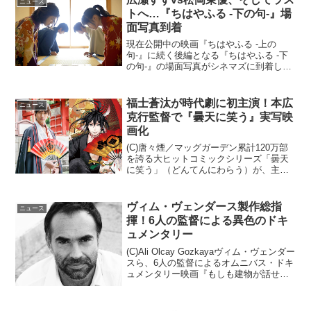
ニュース
り霊と深い関係を持つ...
トへ…『ちはやふる -下の句-』場
面写真到着
現在公開中の映画『ちはやふる -上の
句-』に続く後編となる『ちはやふる -下
の句-』の場面写真がシネマズに到着し
た。泣きたくなるほど熱いクライマック
スの幕が上がる！『ちはやふる -下の
句-』新に都大会優勝を報告する千早（広
福士蒼汰が時代劇に初主演！本広
ニュース
瀬すず）に、思わぬ...
克行監督で『曇天に笑う』実写映
画化
(C)唐々煙／マッグガーデン累計120万部
を誇る大ヒットコミックシリーズ「曇天
に笑う」（どんてんにわらう）が、主
演・福士蒼汰、監督・本広克行、配給・
松竹で実写映画化されることがあきらか
となった。福士蒼汰×本広克行監督が初タ
ヴィム・ヴェンダース製作総指
ニュース
ッグ！映画『曇天に...
揮！6人の監督による異色のドキ
ュメンタリー
(C)Ali Olcay Gozkayaヴィム・ヴェンダー
スら、6人の監督によるオムニバス・ドキ
ュメンタリー映画『もしも建物が話せた
ら』が、2016年2月20日より公開とな
る。建物が一人称で語りかけてくる映画
『もしも建物が話せたら』(C)W...