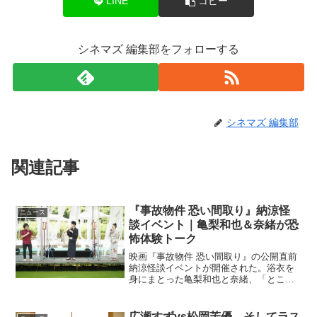
LINE
コピー
シネマズ 編集部をフォローする
シネマズ 編集部
関連記事
『事故物件 恐い間取り』納涼怪
ニュース
談イベント｜亀梨和也＆奈緒が恐
怖体験トーク
映画『事故物件 恐い間取り』の公開直前
納涼怪談イベントが開催された。浴衣を
身にまとった亀梨和也と奈緒、「ところ
でなんで浴衣じゃないんですか？」と亀
梨に突っ込まれる原作者の＜事故物件住
みます芸人＞松原タニシが登場。古来よ
広瀬すずvs松岡茉優、そしてラス