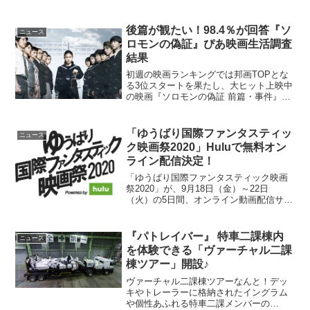
持ちの団体様。お問い合わせフォームに
【実施希望内容】と共に【団体名】【出
張希望日程】【ご予算】…等をご入力頂
後篇が観たい！98.4％が回答『ソ
ニュース
ければ、出張可能か...
ロモンの偽証』ぴあ映画生活調査
結果
初週の映画ランキングでは邦画TOPとな
る3位スタートを果たし、大ヒット上映中
の映画『ソロモンの偽証 前篇・事件』。
Yahoo！映画やぴあ映画生活などのレビ
ューでも、実際に観た人から多くの「後
篇が観たい！」という声が寄せられてい
「ゆうばり国際ファンタスティッ
ニュース
るが「ぴあ映画...
ク映画祭2020」Huluで無料オン
ライン配信決定！
「ゆうばり国際ファンタスティック映画
祭2020」が、9月18日（金）～22日
（火）の5日間、オンライン動画配信サー
ビスHuluで無料配信されることが決定し
た。昨今の世界情勢もあり、開催を中止
する声もあったが、記念すべき30回目の
『パトレイバー』 特車二課棟内
ニュース
映画祭であり...
を体験できる「ヴァーチャル二課
棟ツアー」開設♪
ヴァーチャル二課棟ツアーなんと！デッ
キやトレーラーに格納されたイングラム
や個性あふれる特車二課メンバーの