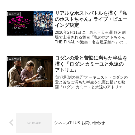
机。“整備の神様”伝説の初代整備班長 榊
清太郎の遺影が飾られた整備室…等な
ど、作品内でもチラリとしか観ることの
リアルなホストバトルを描く『私
ニュース
できない細部まで、じっくり...
のホストちゃん』ライブ・ビュー
イング決定
2016年2月11日に、東京・天王洲 銀河劇
場で上演される舞台『私のホストちゃん
THE FINAL 〜激突！名古屋栄編〜』のラ
イブ・ビューイング実施が決定した。人
気シリーズ『私のホストしゃん』完結編
を全国の映画館で！「私のホストちゃ
ロダンの愛と苦悩に満ちた半生を
ニュース
ん」は...
描く『ロダン カミーユと永遠の
アトリエ』
”近代彫刻の巨匠”オーギュスト・ロダンの
愛と苦悩に満ちた半生を忠実に描いた映
画『ロダン カミーユと永遠のアトリエ』
(原題：Rodin)が11月11日より日本公開さ
れる。名匠ジャック・ドワイヨンが描き
出す新たなロダンの肖像「地獄の門」
「考える...
シネマズPLUS お問い合わせ