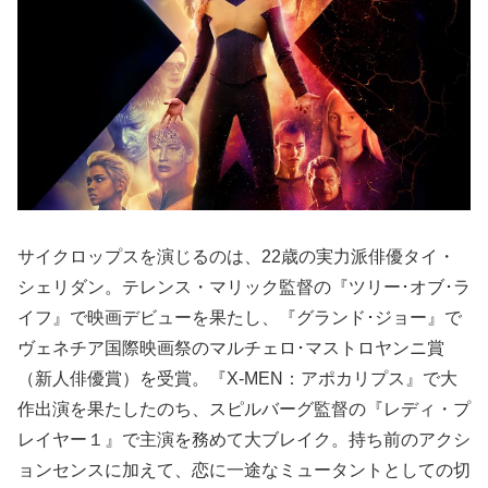
サイクロップスを演じるのは、22歳の実力派俳優タイ・
シェリダン。テレンス・マリック監督の『ツリー･オブ･ラ
イフ』で映画デビューを果たし、『グランド･ジョー』で
ヴェネチア国際映画祭のマルチェロ･マストロヤンニ賞
（新人俳優賞）を受賞。『X-MEN：アポカリプス』で大
作出演を果たしたのち、スピルバーグ監督の『レディ・プ
レイヤー１』で主演を務めて大ブレイク。持ち前のアクシ
ョンセンスに加えて、恋に一途なミュータントとしての切