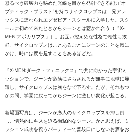
恐るべき破壊力を秘めた光線を目から発射できる能力“オ
ブティック・ブラスト”を持つサイクロップスは、兄アレ
ックスに連れられエグゼビア・スクールに入学した。スク
ールに初めて来たときからジーンとは惹かれ合う（『X-
MEN:アポカリプス』）。お互い控えめな性格で相性も抜
群。サイクロップスはことあるごとにジーンのことを気に
かけ、時には度を超すこともあるほどだ。
『X-MEN:ダーク・フェニックス』で共に向かった宇宙ミ
ッションで、ジーンが危険にさらされるが無事に地球に帰
還し、サイクロップスは胸をなで下ろす。だが、それもつ
かの間、学園に戻ってからジーンに激しい変化が起こる。
新場面写真は、ジーンが恋人のサイクロップスを押し倒
し、情熱的にキスを迫る衝撃的なシーン。かと思えば、ミ
ッション成功を祝うパーティーで普段口にしないお酒をお