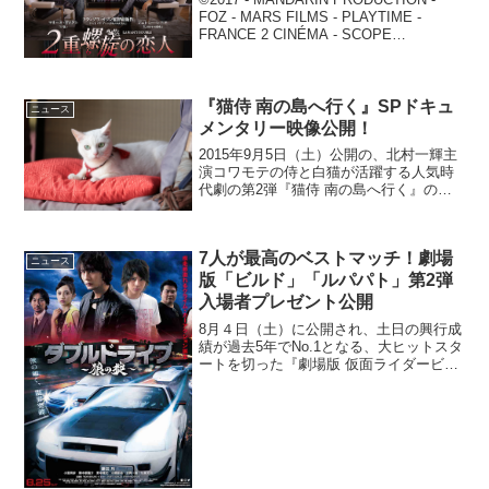
FOZ - MARS FILMS - PLAYTIME -
FRANCE 2 CINÉMA - SCOPE
PICTURES / JEAN-CLAUDE MOIREAU
世界三大映画...
『猫侍 南の島へ行く』SPドキュ
ニュース
メンタリー映像公開！
2015年9月5日（土）公開の、北村一輝主
演コワモテの侍と白猫が活躍する人気時
代劇の第2弾『猫侍 南の島へ行く』のス
ペシャル映像が公開された。先行公開し
た台湾の映像もスペシャル映像では2015
年7月25日（現地時間）に台湾行われた先
7人が最高のベストマッチ！劇場
行公開プ...
ニュース
版「ビルド」「ルパパト」第2弾
入場者プレゼント公開
8月４日（土）に公開され、土日の興行成
績が過去5年でNo.1となる、大ヒットスタ
ートを切った『劇場版 仮面ライダービル
ド Be The One(ビー・ザ・ワン)』『快盗
戦隊ルパンレンジャーＶＳ警察戦隊パト
レンジャー en film(アン・フ...