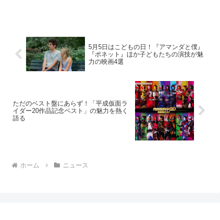
5月5日はこどもの日！『アマンダと僕』
『ポネット』ほか子どもたちの演技が魅
力の映画4選
ただのベスト盤にあらず！「平成仮面ラ
イダー20作品記念ベスト」の魅力を熱く
語る
ホーム
ニュース