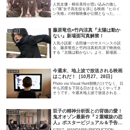
人気女優・桐谷美玲が思い込みの激し
い"痛"女子高生役を演じる映画『ヒロイ
ン失格』の特報映像が公開となった。
（画像：(C)2015 映画「ヒロイン失格」
製作委員会 ）映画『ヒロイン失格』は、
『別冊マーガレット』連載され単行本は
藤原竜也×竹内涼真『太陽は動か
ニュース
累計120万部を...
ない』新場面写真解禁！
人気小説家・吉田修一のサスペンス小説
を、藤原竜也と竹内涼真初共演で映画化
する『太陽は動かない』より、新場面写
真が解禁された。世界を股にかけながら
国政や企業の裏で暗躍し、そこで得た重
要機密事項や情報から対価を得ることを
今週末、地上波で放送される映画
生業としている謎の秘密組...
ニュース
はこれだ！［10月27、28日］
Photo via Visual Hunt朝晩だけでなく、日
中も20度を下回る日がまもなくやってき
そうです。今週末地上波で放送される映
画は2本と少なめですが、対象の地域の
方、秋の楽しみとしていかがでしょう
か。映画2作品のポイントをまとめまし...
双子の精神分析医との背徳の愛！
ニュース
鬼才オゾン最新作『２重螺旋の恋
人』ポスタービジュアル＆予告映
像公開
©2017 - MANDARIN PRODUCTION -