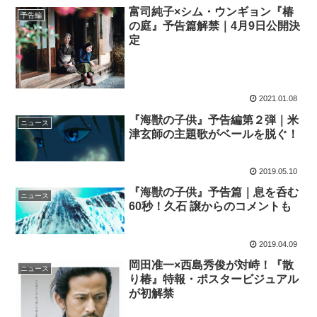
富司純子×シム・ウンギョン『椿
予告編
の庭』予告篇解禁｜4月9日公開決
定
2021.01.08
『海獣の子供』予告編第２弾｜米
ニュース
津玄師の主題歌がベールを脱ぐ！
2019.05.10
『海獣の子供』予告篇｜息を呑む
ニュース
60秒！久石 譲からのコメントも
2019.04.09
岡田准一×西島秀俊が対峙！『散
ニュース
り椿』特報・ポスタービジュアル
が初解禁