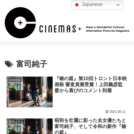
Japanese
富司純子
『椿の庭』第10回トロント日本映
公開情報
画祭 審査員賞受賞！上田義彦監
督から喜びのコメント到着
2021.06.11
昭和を壮麗に彩った名女優たちと
映画コラム
富司純子、そして令和の新作『椿
の庭』