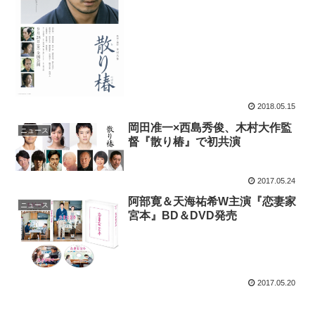
2018.05.15
岡田准一×西島秀俊、木村大作監
ニュース
督『散り椿』で初共演
2017.05.24
阿部寛＆天海祐希W主演『恋妻家
ニュース
宮本』BD＆DVD発売
2017.05.20