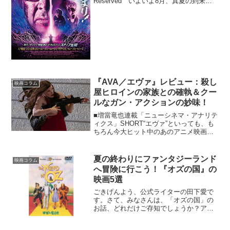
Reserved いよいよ8月、真夏の到来で
はありますが、夏といえばホラー！ も
っともホラーにもさまざまなジャンルが
あるわけでして、今回ご...
『AVA／エヴァ』レビュー：殺し
映画コラム
屋ヒロインの家族との確執＆クー
ルなガン・アクションの妙味！
■増當竜也連載「ニューシネマ・アナリテ
ィクス」SHORT“エヴァ”といっても、も
ちろん今大ヒット中のあのアニメ映画と
は全然関係ありません（スペルのＥとＡ
の違いもあるし）。本作は『ゼロ・ダー
ク・サーティ』（12）『女神の見えざる
夏の終わりにファンタジーランド
映画コラム
手』（16）な...
へ冒険に行こう！『オズの国』の
映画5選
ごきげんよう、公式ライターの田下愛で
す。さて、みなさんは、「オズの国」の
お話、どれだけご存知でしょうか？アメ
リカの作家、ライマン・フランク・ボー
ム作のファンタジー「オズの魔法使い」