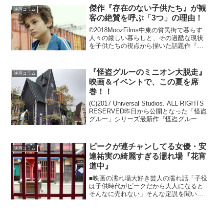
に登場する魔法がいっぱいのファンタジ
傑作『存在のない子供たち』が観
ーランド、オズ。今回は、...
映画コラム
客の絶賛を呼ぶ「3つ」の理由！
©2018MoozFilms中東の貧民街で暮らす
人々の厳しい暮らしと、その過酷な現状
を子供たちの視点から描いた話題作『存
在のない子供たち』が、７月20日から日
本でも劇場公開された。今年のアカデミ
ー賞とゴールデングローブの外国語映画
『怪盗グルーのミニオン大脱走』
映画コラム
賞にノミネ...
映画＆イベントで、この夏を席
巻！！
(C)2017 Universal Studios. ALL RIGHTS
RESERVED昨日から公開となった「怪盗
グルー」シリーズ最新作『怪盗グルーの
ミニオン大脱走』。初日から特大ヒット
で全国大爆笑となっていますが、映画の
楽しさだけでな...
ピークが連チャンしてる女優・安
映画コラム
達祐実の綺麗すぎる濡れ場『花宵
道中』
■映画の濡れ場大好き芸人の濡れ話「子役
は子供時代がピークだから大人になると
そんなに売れない」そんな定説を聞いた
事がある。確かに子役のままグイグイ第
一線で売れてる人は少ない。しかし、こ
の映画を観たら「ここにきて更なるピー