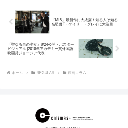
ク持ってきてる」女優が...
『MIB』最新作に大抜擢！知る人ぞ知る
名監督F・ゲイリー・グレイに大注目
『聖なる泉の少女』8/24公開・ポスター
ビジュアル |2018年アカデミー賞外国語
映画賞ジョージア代表
ホーム
REGULAR
映画コラム