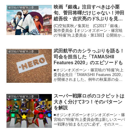
映画『銀魂』注目すべきは小栗
篠宮暁の“特撮”向上委員会
旬、菅田将暉だけじゃない！沖田
総吾役・吉沢亮のドSぶりを見
よ！
(C)空知英秋／集英社 (C)2017「銀魂」
製作委員会【オジンオズボーン・篠宮暁
の“特撮”向上委員会・第13回】公開前から
大きな話題となっていた映画『銀魂』。
当初、見に行くつもりはなかったのです
が、賞賛の声がいろんなところから聞こ
武田航平のカシラっぷりを語る！
篠宮暁の“特撮”向上委員会
えてきて...
司会を担当した「TAMASHII
Features 2020」のエピソードも
■オジンオズボーン・篠宮暁の“特撮”向上
委員会先日「TAMASHII Features 2020」
が開催されました。例年の秋葉原の会場
に展示の設営はされてるんですが、今年
は新型コロナウイルスのせいで入場は無
し。しかしその逆境を逆手にとり今回...
スーパー戦隊ロボのコクピットは
篠宮暁の“特撮”向上委員会
大きく分けて3つ！そのパターン
を解説
■オジンオズボーンオジンオズボーン・篠
宮暁の“特撮”向上委員会僕は新しいスーパ
ー戦隊が始まるたびに必ず、そのスーパ
ー戦隊ロボのおもちゃを買います。とに