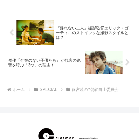
ジャー」の最終回を経ても薄まることな
く、そのまま『暴太郎戦隊ドンブラザー
ズ』のテレビ本編に...
『帰れない二人』撮影監督エリック・ゴ
ーティエのストイックな撮影スタイルと
は？
傑作『存在のない子供たち』が観客の絶
賛を呼ぶ「3つ」の理由！
ホーム
SPECIAL
篠宮暁の“特撮”向上委員会