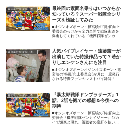
かく巨大戦が始まる前の発進だったり、
合体だったりが好きで好きで仕方があり
最終回の素面名乗りはいつからか
篠宮暁の“特撮”向上委員会
ません。幼少期にス...
知っている？スーパー戦隊全シリ
ーズを検証してみた
■オジンオズボーン・篠宮暁の“特撮”向上
委員会のっけから全力全開で戦隊街道を
爆走してくれている『機界戦隊ゼンカイ
ジャー』。もうすでに「ゼンカイジャ
ー」の虜になってる方も多いはず。僕
は、いわゆる「ロス」的なことを引っ張
人気バイプレイヤー・遠藤憲一が
篠宮暁の“特撮”向上委員会
るタイプではないんですが...
出演していた特撮作品って？若か
りしエンケンさんにも注目
■オジンオズボーンオジンオズボーン・篠
宮暁の“特撮”向上委員会3か月に一度発行
される特撮ファンのマストバイ雑誌「宇
宙船」。廃刊になったり、年に2回のみの
発売となったりしてしまった他雑誌とは
違い、いまだに昔と変わらぬペースで、
『暴太郎戦隊ドンブラザーズ』1
篠宮暁の“特撮”向上委員会
しかも大満足の情...
話、2話を観ての感想＆今後への
期待
■オジンオズボーン・篠宮暁の“特撮”向上
委員会『機界戦隊ゼンカイジャー』42カ
イで颯爽と現れ、視聴者の度肝を抜いて
早二か月。そのインパクトは「ゼンカイ