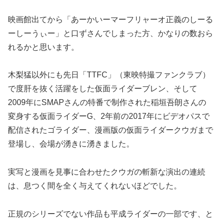
映画館出てから「あーかいーマーフリャーオ正義のしーる
ーしーうぃー」と口ずさんでしまった方、かなりの数おら
れるかと思います。
木梨猛以外にも先日「TTFC」（東映特撮ファンクラブ）
で度肝を抜く活躍をした仮面ライダーブレン、そして
2009年にSMAPさんの特番で制作された稲垣吾朗さんの
変身する仮面ライダーG、2年前の2017年にビデオパスで
配信されたゴライダー、漫画版の仮面ライダークウガまで
登場し、会場が湧きに湧きました。
実写と漫画を見事に合わせたクウガの斬新な演出の連続
は、息つく間を全く与えてくれないほどでした。
正規のシリーズでない作品も平成ライダーの一部です、と