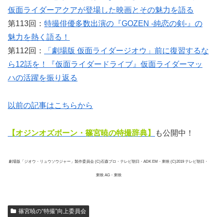
仮面ライダーアクアが登場した映画とその魅力を語る
第113回：
特撮俳優多数出演の『GOZEN -純恋の剣-』の
魅力を熱く語る！
第112回：
「劇場版 仮面ライダージオウ」前に復習するな
ら12話を！『仮面ライダードライブ』仮面ライダーマッ
ハの活躍を振り返る
以前の記事はこちらから
【オジンオズボーン
・篠宮暁の特撮辞典】
も公開中！
劇場版「ジオウ・リュウソウジャー」製作委員会 (C)石森プロ・テレビ朝日・ADK EM・東映 (C)2019 テレビ朝日・
東映 AG・東映
篠宮暁の“特撮”向上委員会