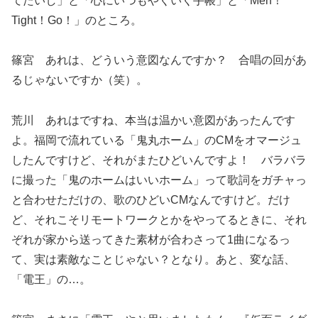
てたいし」と「心にいつもやくいく手帳」と「Men！
Tight！Go！」のところ。
篠宮 あれは、どういう意図なんですか？ 合唱の回があ
るじゃないですか（笑）。
荒川 あれはですね、本当は温かい意図があったんです
よ。福岡で流れている「鬼丸ホーム」のCMをオマージュ
したんですけど、それがまたひどいんですよ！ バラバラ
に撮った「鬼のホームはいいホーム」って歌詞をガチャっ
と合わせただけの、歌のひどいCMなんですけど。だけ
ど、それこそリモートワークとかをやってるときに、それ
ぞれが家から送ってきた素材が合わさって1曲になるっ
て、実は素敵なことじゃない？となり。あと、変な話、
「電王」の…。