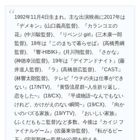
1992年11月4日生まれ。主な出演映画に2017年は
『デメキン』(山口義高監督)、『カランコエの
花』(中川駿監督)、『リベンジ girl』(三木康一郎
監督)。18年は『このまちで暮らせば』 (高橋秀綱
監督)、『響-HIBIKI-』(月川翔監督)、『さかな』
(神徳幸治監督)。19年は『デイアンドナイト』(藤
井道人監督)、『ラ』(高橋朋広監督)、『CAST:』
(林響太朗監督)。 テレビ『ウチの夫は仕事ができ
ない』(17/NTV)、『黄昏流星群~人生折り返し、
恋をした~』 (18/CX)、『平成物語~なんでもない
けれど、かけがえのない瞬間~』(19/CX)、『向か
いのバズる家族』(19/YTV)、『おいしい家族』
(ふくだももこ監督)など多数。今後は『カイジ フ
ァイナルゲーム』(佐藤東弥監督)、『転がるビー
玉』(宇賀那健一監督)が公開を控える。