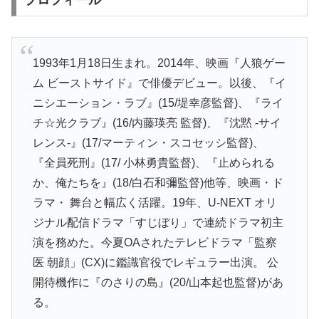
プロフィール
1993年1月18日生まれ。2014年、映画『人狼ゲー
ム ビーストサイド』で俳優デビュー。以後、『イ
ニシエーション・ラブ』(15/堤幸彦監督)、『ライ
チ☆光クラブ』(16/内藤瑛亮 監督)、『沈黙 -サイ
レンス-』(17/マーティン・スコセッシ監督)、
『全員死刑』(17/ 小林勇貴監督)、『止められる
か、俺たちを』(18/白石和彌監督)他等、映画・ド
ラマ・ 舞台と幅広く活躍。19年、U-NEXT オリ
ジナル配信ドラマ「すじぼり」で連続ドラマ初主
演を務めた。今夏OAされたテレビドラマ「監察
医 朝顔」(CX)に鑑識官役でレギュラー出演。 公
開待機作に『のさりの島』(20/山本起也監督)があ
る。