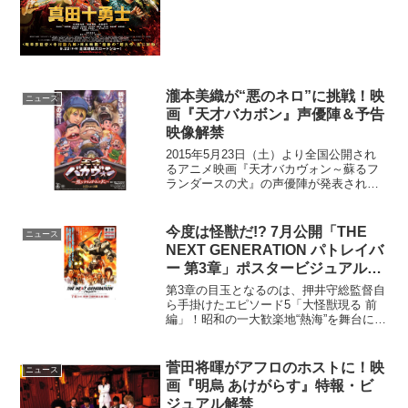
瀧本美織が“悪のネロ”に挑戦！映
ニュース
画『天才バカボン』声優陣＆予告
映像解禁
2015年5月23日（土）より全国公開され
るアニメ映画『天才バカヴォン～蘇るフ
ランダースの犬』の声優陣が発表され、
女優の瀧本美織が『フランダースの犬』
のネロ役としてギャグコメディに挑戦す
ることが明らかとなった。赤塚不二夫氏
今度は怪獣だ!? 7月公開「THE
ニュース
の代表作『天才バカ...
NEXT GENERATION パトレイバ
ー 第3章」ポスタービジュアルが
完成♪
第3章の目玉となるのは、押井守総監督自
ら手掛けたエピソード5「大怪獣現る 前
編」！昭和の一大歓楽地“熱海”を舞台に、
まさにいま、人類の叡智を結集した98式
AVイングラムと大怪獣の決戦の火蓋が切
られんとしている…!?押井監督も「熱海
菅田将暉がアフロのホストに！映
ニュース
と言えば温...
画『明烏 あけがらす』特報・ビ
ジュアル解禁