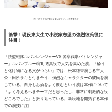
(C)「酔うと化け物になる父がつらい」製作委員会
衝撃！現役東大生で小説家志望の強烈彼氏役に
注目！
「快盗戦隊ルパンレンジャーVS 警察戦隊パトレンジャ
ー」ルパンブルー/宵町透真役で人気を集めた濱。『酔う
と化け物になる父がつらい』では、松本穂香演じる主人
公・田所サキと付き合う、強烈なキャラクターの彼氏を演
じている。自身もお酒をよく飲むという濱は本作について
「よく考えるべきテーマだと思ったし、非常に刺激的な役
どころでした」と振り返っている。新境地を開拓する本作
での演技に注目！