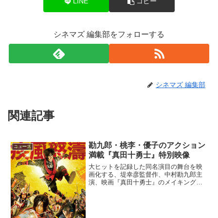
LINE
コピー
シネマズ 編集部をフォローする
シネマズ 編集部
関連記事
勘九郎・桃李・優子のアクション
ニュース
満載『真田十勇士』特別映像
大ヒットを記録した同名演目の舞台を映
画化する、堤幸彦監督作、中村勘九郎主
演、映画『真田十勇士』のメイキング満
載の特別映像が解禁となった。映画『真
田十勇士』メイキング満載の特別映像映
画『真田十勇士』は、2014年に上演さ
れ、大ヒットを記録した...