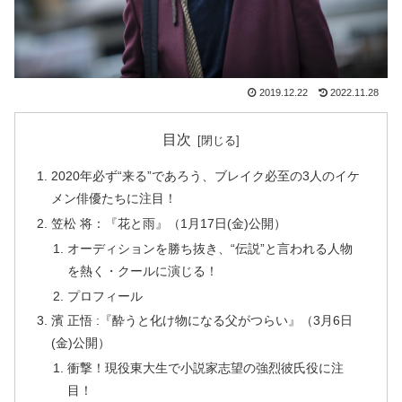
2019.12.22
2022.11.28
目次
2020年必ず“来る”であろう、ブレイク必至の3人のイケ
メン俳優たちに注目！
笠松 将：『花と雨』（1月17日(金)公開）
オーディションを勝ち抜き、“伝説”と言われる人物
を熱く・クールに演じる！
プロフィール
濱 正悟 :『酔うと化け物になる父がつらい』（3月6日
(金)公開）
衝撃！現役東大生で小説家志望の強烈彼氏役に注
目！