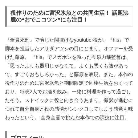
役作りのために宮沢氷魚との共同生活！ 話題沸
騰の“おでこコツン”にも注目！
『全員死刑』で演じた間抜けなyoutuber役が、『his』で
脚本を担当したアサダアツシの目にとまり、オファーを受
けた藤原。 『his』でメガホンを執った今泉力哉監督は、
「思ったよりも器用じゃなくて、よくも悪くも熱があっ
て、すごくおもしろかった」と藤原を表現。また、本作の
役作りのために宮沢氷魚と期間限定で同棲生活をおくって
おり、毎晩2人でお酒を飲み、一緒に料理を作って過ごし
たそう。ストイックに役と向き合うあまり、撮影が進むに
つれて自分自身と役の感情がシンクロしてしまう感覚も味
わったという。 全身全霊で挑んだ本作での演技に注目。