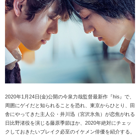
2020年1月24日(金)公開の今泉力哉監督最新作『his』で、
周囲にゲイだと知られることを恐れ、東京からひとり、田
舎にやってきた主人公・井川迅（宮沢氷魚）が恋焦がれる
日比野渚役を演じる藤原季節ほか、2020年絶対にチェッ
クしておきたいブレイク必至のイケメン俳優を紹介する。