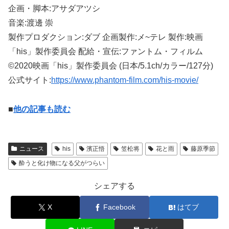
企画・脚本:アサダアツシ
音楽:渡邊 崇
製作プロダクション:ダブ 企画製作:メ~テレ 製作:映画
「his」製作委員会 配給・宣伝:ファントム・フィルム
©2020映画「his」製作委員会 (日本/5.1ch/カラー/127分)
公式サイト:
https://www.phantom-film.com/his-movie/
■
他の記事も読む
ニュース
his
濱正悟
笠松将
花と雨
藤原季節
酔うと化け物になる父がつらい
シェアする
X
Facebook
はてブ