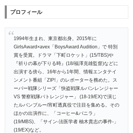
プロフィール
1994年生まれ、東京都出身。2015年に
GirlsAward×avex「BoysAward Audition」で 特別
賞を受賞。ドラマ「下町ロケット」(15/TBS)や
『祈りの幕が下りる時』(18/福澤克雄監督)などに
出演する傍ら、16年から1年間、情報エンタテイ
ンメント番組「ZIP!」のレポーターを務めた。ス
ーパー戦隊シリーズ「快盗戦隊ルパンレンジャー
VS 警察戦隊パトレンジャー」 (18-19/EX)で演じ
たルパンブルー/宵町透真役で注目を集める。その
ほかの出演作に、「コーヒー&バニラ」
(19/MBS)、「サイン-法医学者 柚木貴志の事件-」
(19/EX)など。