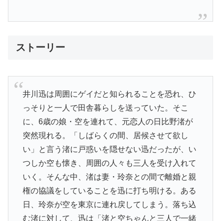
ストーリー
井川迅は周囲にゲイだと知られることを恐れ、ひ
っそりと一人で田舎暮らしを送っていた。そこ
に、6歳の娘・空を連れて、元恋人の日比野渚が
突然現れる。「しばらくの間、居候させて欲し
い」と言う渚に戸惑いを隠せない迅だったが、い
つしか空も懐き、周囲の人々も三人を受け入れて
いく。そんな中、渚は妻・玲奈との間で離婚と親
権の協議をしていることを迅に打ち明ける。ある
日、玲奈が空を東京に連れ戻してしまう。落ち込
む渚に対して、迅は「渚と空ちゃんと三人で一緒