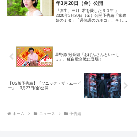
年3月20日（金）公開
『弥生、三月 -君を愛した３０年-』｜
2020年3月20日（金）公開予告編「家政
婦のミタ」「過保護のカホコ」、そして
昨年NTV系列で放送し注目を集めた「同
期のサクラ」など、多くのヒットドラマ
を生み出してきた脚本家・遊川和彦によ
る第二回監督作...
星野源 冠番組「おげんさんといっし
ょ」、紅白歌合戦に登場！
【US版予告編】『ソニック・ザ・ムービ
ー』｜3月27日(金)公開
ホーム
ニュース
予告編