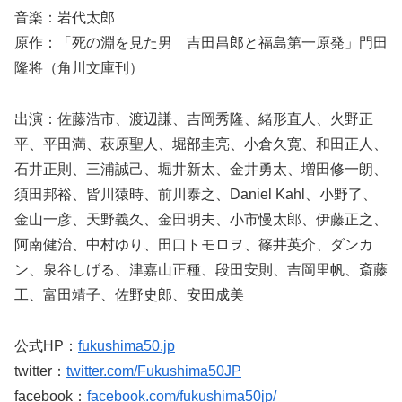
音楽：岩代太郎
原作：「死の淵を見た男 吉田昌郎と福島第一原発」門田
隆将（角川文庫刊）
出演：佐藤浩市、渡辺謙、吉岡秀隆、緒形直人、火野正
平、平田満、萩原聖人、堀部圭亮、小倉久寛、和田正人、
石井正則、三浦誠己、堀井新太、金井勇太、増田修一朗、
須田邦裕、皆川猿時、前川泰之、Daniel Kahl、小野了、
金山一彦、天野義久、金田明夫、小市慢太郎、伊藤正之、
阿南健治、中村ゆり、田口トモロヲ、篠井英介、ダンカ
ン、泉谷しげる、津嘉山正種、段田安則、吉岡里帆、斎藤
工、富田靖子、佐野史郎、安田成美
公式HP：
fukushima50.jp
twitter：
twitter.com/Fukushima50JP
facebook：
facebook.com/fukushima50jp/