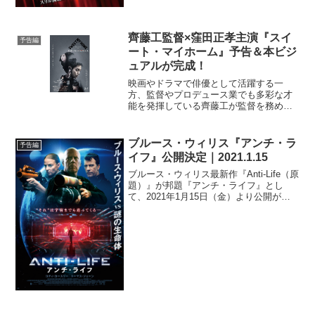
齊藤工監督×窪田正孝主演『スイ
予告編
ート・マイホーム』予告＆本ビジ
ュアルが完成！
映画やドラマで俳優として活躍する一
方、監督やプロデュース業でも多彩な才
能を発揮している齊藤工が監督を務め
る、映画『スイート・マイホーム』の予
告と本ビジュアルが到着した。現在開催
中の第25回上海国際映画祭GALA部門
ブルース・ウィリス『アンチ・ラ
予告編
や、７月には第22回ニュー...
イフ』公開決定｜2021.1.15
ブルース・ウィリス最新作『Anti-Life（原
題）』が邦題『アンチ・ライフ』とし
て、2021年1月15日（金）より公開が決
定。日本版ポスター、予告編、場面写真
も解禁となった。西暦2242年、地球は謎
のウイルスに侵され滅亡の危機を迎えて
いた...