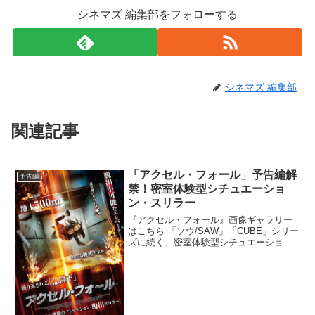
シネマズ 編集部をフォローする
シネマズ 編集部
関連記事
「アクセル・フォール」予告編解
予告編
禁！密室体験型シチュエーショ
ン・スリラー
『アクセル・フォール』画像ギャラリー
はこちら 「ソウ/SAW」「CUBE」シリー
ズに続く、密室体験型シチュエーショ
ン・スリラー『アクセル・フォール』よ
り、予告編と、ポスタービジュアル、新
場面写真が解禁された。目が覚めると、
女は120階建て超...