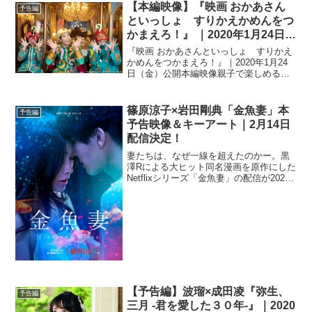
【本編映像】『映画 おかあさん
予告編
といっしょ すりかえかめんをつ
かまえろ！』 ｜2020年1月24日
（金）公開
『映画 おかあさんといっしょ すりかえ
かめんをつかまえろ！』｜2020年1月24
日（金）公開本編映像親子で楽しめる体
験型映画『映画 おかあさんといっしょ
すりかえかめんをつかまえろ！』より、
賀来賢人扮する“いれかえマン”が、すりか
篠原涼子×岩田剛典「金魚妻」本
予告編
えかめん...
予告映像＆キーアート｜2月14日
配信決定！
妻たちは、なぜ一線を超えたのかー。黒
澤Rによる大ヒット同名漫画を原作にした
Netflixシリーズ「金魚妻」の配信が2022
年2月14日（月）に決定し、本予告映像と
キーアートが解禁された。風情ある風景
が残る下町に隣接する高層タワーマンシ
ョンの...
【予告編】波瑠×成田凌『弥生、
予告編
三月 -君を愛した３０年-』｜2020