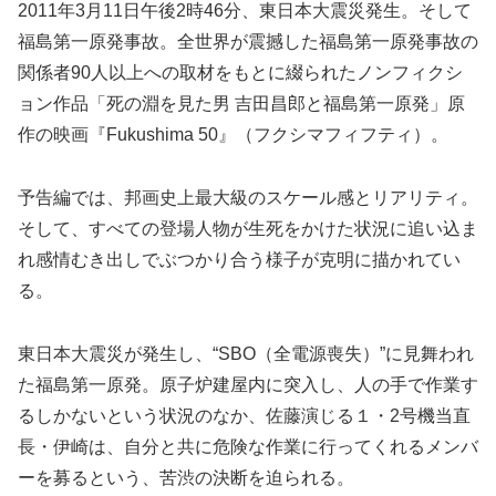
2011年3月11日午後2時46分、東日本大震災発生。そして
福島第一原発事故。全世界が震撼した福島第一原発事故の
関係者90人以上への取材をもとに綴られたノンフィクシ
ョン作品「死の淵を見た男 吉田昌郎と福島第一原発」原
作の映画『Fukushima 50』（フクシマフィフティ）。
予告編では、邦画史上最大級のスケール感とリアリティ。
そして、すべての登場人物が生死をかけた状況に追い込ま
れ感情むき出しでぶつかり合う様子が克明に描かれてい
る。
東日本大震災が発生し、“SBO（全電源喪失）”に見舞われ
た福島第一原発。原子炉建屋内に突入し、人の手で作業す
るしかないという状況のなか、佐藤演じる１・2号機当直
長・伊崎は、自分と共に危険な作業に行ってくれるメンバ
ーを募るという、苦渋の決断を迫られる。