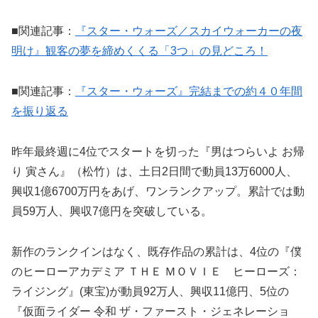
■関連記事：
『スター・ウォーズ／スカイウォーカーの夜
明け』観客の夢を締めくくる「3つ」の見どころ！
■関連記事：
『スター・ウォーズ』完結までの約４０年間
を振り返る
昨年最終週に4位でスタートを切った『男はつらいよ お帰
り 寅さん』（松竹）は、土日2日間で動員13万6000人、
興収1億6700万円をあげ、ワンランクアップ。累計では動
員59万人、興収7億円を突破している。
新作のランクインはなく、既存作品の累計は、4位の『僕
のヒーローアカデミア ＴＨＥ ＭＯＶＩＥ ヒーローズ：
ライジング』(東宝)が動員92万人、興収11億円、5位の
『仮面ライダー 令和 ザ・ファースト・ジェネレーショ