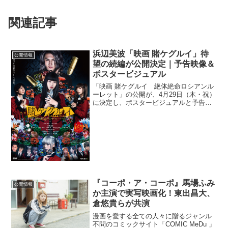
関連記事
浜辺美波「映画 賭ケグルイ」待
公開情報
望の続編が公開決定｜予告映像＆
ポスタービジュアル
「映画 賭ケグルイ 絶体絶命ロシアンル
ーレット」の公開が、4月29日（木・祝）
に決定し、ポスタービジュアルと予告映
像が解禁された。待望の続編となる本作
には、浜辺美波を筆頭に、レギュラーキ
ャスト陣続投に加え、シリーズ最凶最悪
の刺客、視鬼神真玄...
『コーポ・ア・コーポ』馬場ふみ
公開情報
か主演で実写映画化！東出昌大、
倉悠貴らが共演
漫画を愛する全ての人々に贈るジャンル
不問のコミックサイト「COMIC MeDu 」