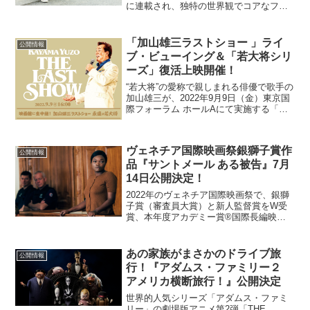
に連載され、独特の世界観でコアなファ
ンを量産し続ける漫画「コーポ・ア・コ
ーポ」が、馬場ふみか主演で実写映画化
されることが決定した。“得体の知れぬ日
「加山雄三ラストショー 」ライ
公開情報
常を底知れぬ...
ブ・ビューイング＆「若大将シリ
ーズ」復活上映開催！
“若大将”の愛称で親しまれる俳優で歌手の
加山雄三が、2022年9月9日（金）東京国
際フォーラム ホールAにて実施する「加
山雄三ラストショー 永遠の若大将」の模
様を、全国47都道府県の映画館に生中継
（ライブ・ビューイング）する。加山
ヴェネチア国際映画祭銀獅子賞作
は、年内を...
公開情報
品『サントメール ある被告』7月
14日公開決定！
2022年のヴェネチア国際映画祭で、銀獅
⼦賞（審査員⼤賞）と新⼈監督賞をW受
賞、本年度アカデミー賞®国際⻑編映画
部⾨のフランス代表にも選出された映画
『Saint Omer（サントメール／原題）』
が、邦題『サントメール ある被告』とし
あの家族がまさかのドライブ旅
公開情報
て、20...
行！『アダムス・ファミリー２
アメリカ横断旅行！』公開決定
世界的人気シリーズ「アダムス・ファミ
リー」の劇場版アニメ第2弾「THE