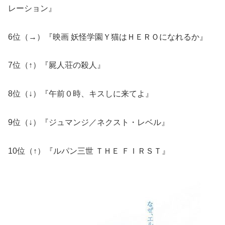
レーション』
6位（→）『映画 妖怪学園Ｙ猫はＨＥＲＯになれるか』
7位（↑）『屍人荘の殺人』
8位（↓）『午前０時、キスしに来てよ』
9位（↓）『ジュマンジ／ネクスト・レベル』
10位（↑）『ルパン三世 ＴＨＥ ＦＩＲＳＴ』