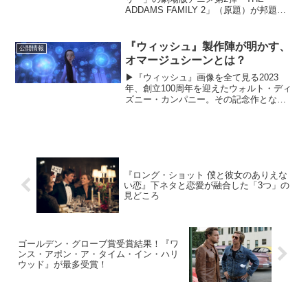
ADDAMS FAMILY 2」（原題）が邦題
『アダムス・ファミリー２ アメリカ横
断旅行！』として、2022年1月より全国公
開されることが決定した。前作に引き続
『ウィッシュ』製作陣が明かす、
公開情報
き監督を...
オマージュシーンとは？
▶︎『ウィッシュ』画像を全て見る2023
年、創立100周年を迎えたウォルト・ディ
ズニー・カンパニー。その記念作となる
アニメーション最新作『ウィッシュ』が
大ヒット公開中！12月15日（金）の日本
公開以降、年末年末年始もその勢い衰え
ず、カップル...
『ロング・ショット 僕と彼女のありえな
い恋』下ネタと恋愛が融合した「3つ」の
見どころ
ゴールデン・グローブ賞受賞結果！『ワ
ンス・アポン・ア・タイム・イン・ハリ
ウッド』が最多受賞！