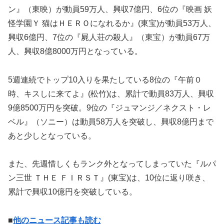
ン』（東映）が動員59万人、興収7億円、6位の『映画 妖
怪学園Ｙ 猫はＨＥＲＯになれるか』(東宝)が動員53万人、
興収6億円、7位の『屍人荘の殺人』（東宝）が動員67万
人、興収8億8000万円となっている。
5週連続でトップ10入りを果たしている8位の『午前０
時、キスしに来てよ』(松竹)は、累計で動員83万人、興収
9億8500万円を突破。9位の『ジュマンジ／ネクスト・レ
ベル』（ソニー）は動員58万人を突破し、興収8億円まで
あと少しとなっている。
また、先週惜しくもランク外となってしまっていた『ルパ
ン三世 ＴＨＥ ＦＩＲＳＴ』(東宝)は、10位に返り咲き、
累計で興収10億円を突破している。
■
他のニュース記事も読む