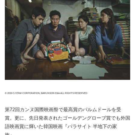
© 2019 CJ ENM CORPORATION, BARUNSON E&A ALL RIGHTS RESERVED
第72回カンヌ国際映画祭で最高賞のパルムドールを受
賞。更に、先日発表されたゴールデングローブ賞でも外国
語映画賞に輝いた韓国映画『パラサイト 半地下の家
族』。