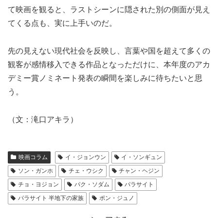
て映画を観ると、ラストシーンに隠された別の側面が見え
てくる点も、実に上手いのだ。
先の見えない現代社会を反映し、言葉や国を超えて多くの
観客が感情移入できる作品となっただけに、本年度のアカ
デミー賞ノミネート発表の瞬間を楽しみに待ちたいと思
う。
（文：滝口アキラ）
映画コラム
イ・ジョンウン
イ・ソンギュン
ソン・ガンホ
チェ・ウシク
チャン・ヘジン
チョ・ヨジョン
パク・ソダム
パラサイト
パラサイト 半地下の家族
ポン・ジュノ