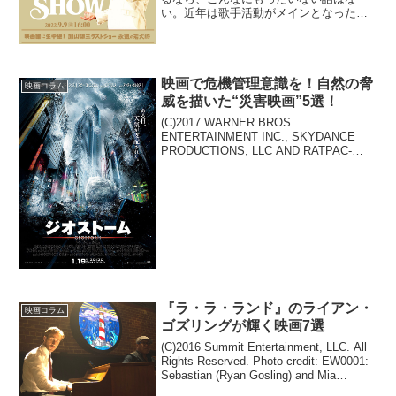
い。近年は歌手活動がメインとなった彼
だが、1960年代の“俳優・加山雄三”のカ
ッコ良さは、今観ても色褪せることはな
い。代名詞とも言える「若大将シリー
ズ」はもちろん、黒澤明...
映画で危機管理意識を！自然の脅
映画コラム
威を描いた“災害映画”5選！
(C)2017 WARNER BROS.
ENTERTAINMENT INC., SKYDANCE
PRODUCTIONS, LLC AND RATPAC-
DUNE ENTERTAINMENT LLCディーン・
デブリン監督の『ジオストーム』...
『ラ・ラ・ランド』のライアン・
映画コラム
ゴズリングが輝く映画7選
(C)2016 Summit Entertainment, LLC. All
Rights Reserved. Photo credit: EW0001:
Sebastian (Ryan Gosling) and Mia
(Emma Sto...