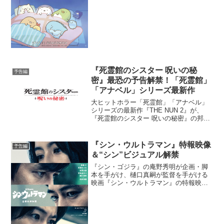
く。」そんなちょっぴりネガティブだけ
ど個性的なキャラクター、すみっコぐら
し。その世界観は 子どもの...
『死霊館のシスター 呪いの秘
予告編
密』最恐の予告解禁！「死霊館」
「アナベル」シリーズ最新作
大ヒットホラー「死霊館」「アナベル」
シリーズの最新作『THE NUN 2』が、
『死霊館のシスター 呪いの秘密』の邦題
で今秋、劇場公開となることが決定し、
最恐のUS版予告映像が解禁された。2013
年に実際にあった心霊現象を映画化した
『シン・ウルトラマン』特報映像
予告編
『死霊館』...
＆“シン”ビジュアル解禁
『シン・ゴジラ』の庵野秀明が企画・脚
本を手がけ、樋口真嗣が監督を手がける
映画『シン・ウルトラマン』の特報映像
が遂に解禁された。昭和41年（1966年）
の放送開始以来、海外でも100を超える地
域で放送され、今なお根強い人気を誇る
日本を代表する...