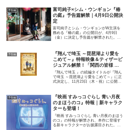
富司純子×シム・ウンギョン『椿
予告編
の庭』予告篇解禁｜4月9日公開決
定
富司純子とシム・ウンギョンがW主演を
務める『椿の庭』の公開日が、4月9日
（金）に決定し予告篇が解禁された。本
作は、椿が咲き誇る一軒の家に住む絹子
（富司純子）と絹子の娘の忘れ形見であ
る渚（シム・ウンギョン）、そしてそこ
『翔んで埼玉 ～琵琶湖より愛を
予告編
を訪れる人々の一年間を描...
こめて～』特報映像＆ティザービ
ジュアル解禁！「関西の皆様 飛
び火してすんまへん。」
『翔んで埼玉 』の続編タイトルが『翔ん
で埼玉 ～琵琶湖より愛をこめて～』に正
式決定し、11月23日（木・祝）に公開さ
れることが発表された。あわせて、特報
映像とティザービジュアルも到着した。
今回解禁となったのは、壮大な(⁉)航海シ
『映画 すみっコぐらし 青い月夜
予告編
ーンからスタ...
のまほうのコ』特報｜新キャラク
ターも登場！
『映画 すみっコぐらし 青い月夜のまほう
のコ』の特報が解禁され、本作に登場す
る新キャラクターがお披露目された。
「すみっこにいると、なぜか落ち着