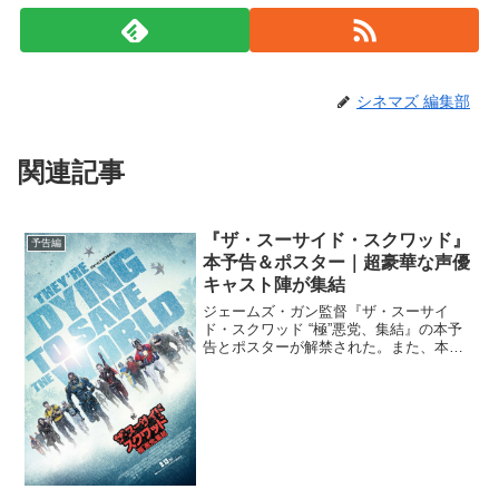
シネマズ 編集部
関連記事
『ザ・スーサイド・スクワッド』
予告編
本予告＆ポスター｜超豪華な声優
キャスト陣が集結
ジェームズ・ガン監督『ザ・スーサイ
ド・スクワッド “極”悪党、集結』の本予
告とポスターが解禁された。また、本作
を盛り上げる超豪華な声優キャスト陣も
発表となった。公開された映像には、命
令に背けば即死、ミッション失敗でも即
死という、正真正銘の“...