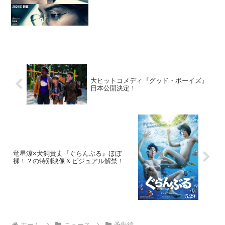
大ヒットコメディ『グッド・ボーイズ』
日本公開決定！
竜星涼×犬飼貴丈『ぐらんぶる』ほぼ
裸！？の特別映像＆ビジュアル解禁！
ホーム
ニュース
予告編