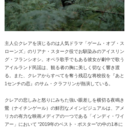
主人公クレアを演じるのは人気ドラマ「ゲーム・オブ・ス
ローンズ」のリアナ・スターク役でお馴染みのアイスリン
グ・フランシオシ。オペラ歌手でもある彼女が劇中で歌う
アイルランド民謡は、観る者の胸に美しく切なく響き渡
る。また、クレアからすべてを奪う残忍な将校役を『あと
1センチの恋』のサム・クラフリンが熱演している。
クレアの悲しみと怒りにみちた強い眼差しを横切る夜鳴き
鶯（ナイチンゲール）の鮮烈なメインビジュアルは、アメ
リカの有力な映画メディアの一つである「インディ・ワイ
アー」において “2019年のベスト・ポスター”の中の1本に