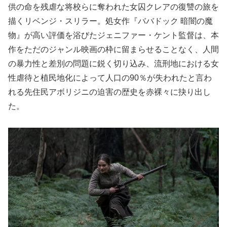
供の命を残虐な将校らに奪われた女囚クレアの復讐の旅を
描くリベンジ・スリラー。処女作『ババドック 暗闇の魔
物』が高い評価を浴びたジェニファー・ケント監督は、本
作をただのジャンル映画の枠に留まらせることなく、人間
の暴力性と差別の問題に鋭く切り込み、流刑地における女
性虐待と植民地化によって人口の90％が失われたと言わ
れる先住民アボリジニの迫害の歴史を赤裸々に抉り出し
た。