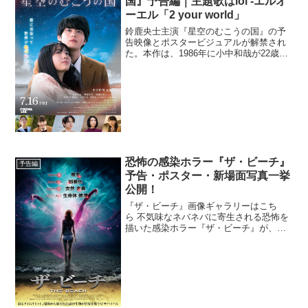
国』予告編｜主題歌はlol -エルオ
ーエル「2 your world」
鈴鹿央士主演『星空のむこうの国』の予
告映像とポスタービジュアルが解禁され
た。本作は、1986年に小中和哉が22歳で
監督した伝説のラブストーリー『星空の
むこうの国』のセルフリメイク。初お披
露目となる予告編映像は、相舞高校・天
文部の森昭雄（鈴鹿...
恐怖の感染ホラー『ザ・ビーチ』
予告編
予告・ポスター・新場面写真一挙
公開！
『ザ・ビーチ』画像ギャラリーはこち
ら 不気味なネバネバに寄生される恐怖を
描いた感染ホラー『ザ・ビーチ』が、
2022年1月14日(金)より公開決定。予告編
と、ポスタービジュアル、新場面写真が
解禁された。本作は、2019年の秋のブル
ックリン・ホ...