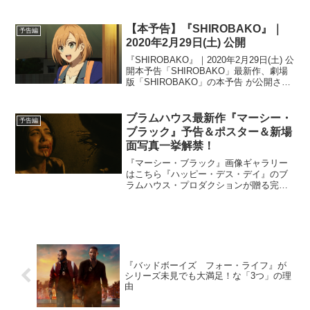
【本予告】『SHIROBAKO』｜
予告編
2020年2月29日(土) 公開
『SHIROBAKO』｜2020年2月29日(土) 公
開本予告「SHIROBAKO」最新作、劇場
版「SHIROBAKO」の本予告 が公開され
た。TVシリーズでお馴染みの キャラクタ
ー達、そして新たなキャラクター達が、
厳しい制作状況の中でも“...
ブラムハウス最新作『マーシー・
予告編
ブラック』予告＆ポスター＆新場
面写真一挙解禁！
『マーシー・ブラック』画像ギャラリー
はこちら『ハッピー・デス・デイ』のブ
ラムハウス・プロダクションが贈る完璧
な悪夢『マーシー・ブラック』が遂に日
本上陸。2022年1月21日(金)より公開され
ることが決定し、予告編とポスタービジ
ュアル、新場面...
『バッドボーイズ フォー・ライフ』が
シリーズ未見でも大満足！な「3つ」の理
由