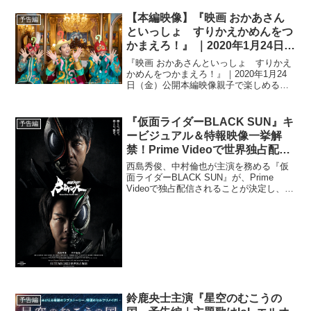
【本編映像】『映画 おかあさん
予告編
といっしょ すりかえかめんをつ
かまえろ！』 ｜2020年1月24日
（金）公開
『映画 おかあさんといっしょ すりかえ
かめんをつかまえろ！』｜2020年1月24
日（金）公開本編映像親子で楽しめる体
験型映画『映画 おかあさんといっしょ
すりかえかめんをつかまえろ！』より、
賀来賢人扮する“いれかえマン”が、すりか
『仮⾯ライダーBLACK SUN』キ
予告編
えかめん...
ービジュアル＆特報映像一挙解
禁！Prime Videoで世界独占配信
決定
⻄島秀俊、中村倫也が主演を務める『仮
⾯ライダーBLACK SUN』が、Prime
Videoで独占配信されることが決定し、キ
ービジュアルと特報映像が⼀挙公開され
た。キービジュアルでは、本作の重要な
テーマでもある「悪とは、何だ。悪と
は、誰だ。...
鈴鹿央士主演『星空のむこうの
予告編