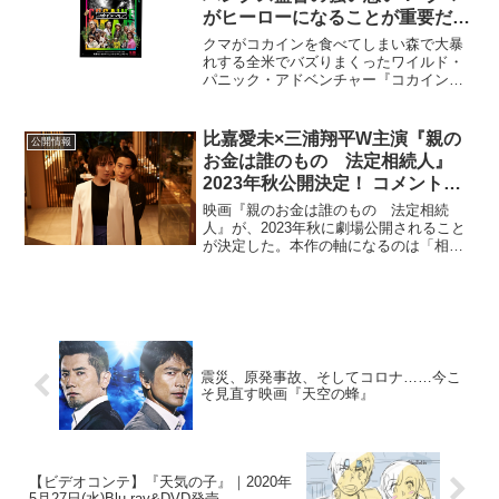
がヒーローになることが重要だっ
た”その理由とは！？
クマがコカインを食べてしまい森で大暴
れする全米でバズりまくったワイルド・
パニック・アドベンチャー『コカイン・
ベア』より、エリザベス・バンクス監督
のコメントが到着した。1985年、アメリ
カ。墜落した麻薬輸送機から落下したコ
比嘉愛未×三浦翔平W主演『親の
公開情報
カインをクマが食べて...
お金は誰のもの 法定相続人』
2023年秋公開決定！ コメント＆
場面写真解禁
映画『親のお金は誰のもの 法定相続
人』が、2023年秋に劇場公開されること
が決定した。本作の軸になるのは「相
続」と「家族」。少子高齢化社会と言わ
れる今だからこそ、向き合うべき制度で
ある「成年後見制度」（2000年に発足）
の問題を描きつつ、《...
震災、原発事故、そしてコロナ……今こ
そ見直す映画『天空の蜂』
【ビデオコンテ】『天気の子』｜2020年
5月27日(水)Blu-ray&DVD発売