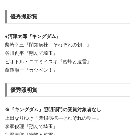
優秀撮影賞
●河津太郎『キングダム』
柴崎幸三『閉鎖病棟―それぞれの朝―』
谷川創平『翔んで埼玉』
ピオトル・ニエミイスキ『蜜蜂と遠雷』
藤澤順一『カツベン！』
優秀照明賞
※『キングダム』照明部門の受賞対象者なし
上田なりゆき『閉鎖病棟―それぞれの朝―』
李家俊理『翔んで埼玉』
宗賢次郎『蜜蜂と遠雷』