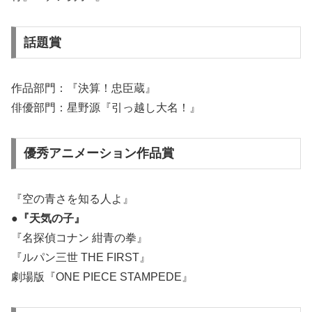
話題賞
作品部門：『決算！忠臣蔵』
俳優部門：星野源『引っ越し大名！』
優秀アニメーション作品賞
『空の青さを知る人よ』
●『天気の子』
『名探偵コナン 紺青の拳』
『ルパン三世 THE FIRST』
劇場版『ONE PIECE STAMPEDE』