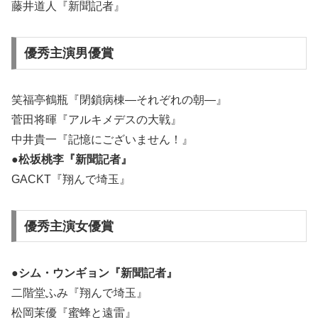
藤井道人『新聞記者』
優秀主演男優賞
笑福亭鶴瓶『閉鎖病棟―それぞれの朝―』
菅田将暉『アルキメデスの大戦』
中井貴一『記憶にございません！』
●松坂桃李『新聞記者』
GACKT『翔んで埼玉』
優秀主演女優賞
●シム・ウンギョン『新聞記者』
二階堂ふみ『翔んで埼玉』
松岡茉優『蜜蜂と遠雷』