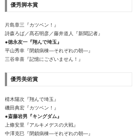
優秀脚本賞
片島章三『カツベン！』
詩森ろば／髙石明彦／藤井道人『新聞記者』
●徳永友一『翔んで埼玉』
平山秀幸『閉鎖病棟―それぞれの朝―』
三谷幸喜『記憶にございません！』
優秀美術賞
棈木陽次『翔んで埼玉』
磯田典宏『カツベン！』
●斎藤岩男『キングダム』
上條安里『アルキメデスの大戦』
中澤克巳『閉鎖病棟―それぞれの朝―』