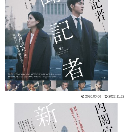
2020.03.06
2022.11.22