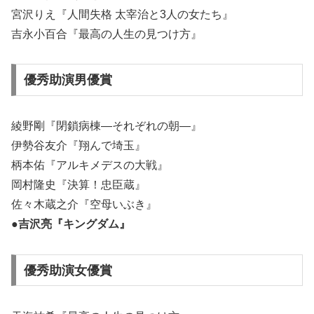
宮沢りえ『人間失格 太宰治と3人の女たち』
吉永小百合『最高の人生の見つけ方』
優秀助演男優賞
綾野剛『閉鎖病棟―それぞれの朝―』
伊勢谷友介『翔んで埼玉』
柄本佑『アルキメデスの大戦』
岡村隆史『決算！忠臣蔵』
佐々木蔵之介『空母いぶき』
●吉沢亮『キングダム』
優秀助演女優賞