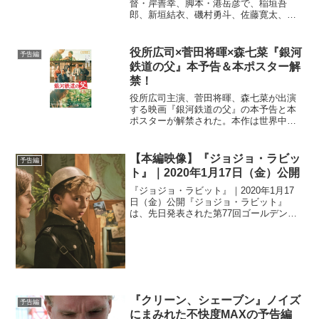
督・岸善幸、脚本・港岳彦で、稲垣吾
郎、新垣結衣、磯村勇斗、佐藤寛太、東
野絢香を迎え映画化した映画『正欲』よ
り、30秒予告と本ビジュアルが解禁され
た。映画『正欲』の原作小説は、2009年
役所広司×菅田将暉×森七菜『銀河
予告編
『桐島、部活やめるって...
鉄道の父』本予告＆本ポスター解
禁！
役所広司主演、菅田将暉、森七菜が出演
する映画『銀河鉄道の父』の本予告と本
ポスターが解禁された。本作は世界中か
ら愛される宮沢賢治が「ダメ息子だっ
た！」という大胆な視点を軸に、大量の
宮沢賢治の資料の中から父・政次郎につ
【本編映像】『ジョジョ・ラビッ
予告編
いて書かれた資料をかき集め...
ト』｜2020年1月17日（金）公開
『ジョジョ・ラビット』｜2020年1月17
日（金）公開『ジョジョ・ラビット』
は、先日発表された第77回ゴールデング
ローブ賞ノミネートにおいて、作品賞(ミ
ュージカル&コメディ部門)と、主演男優
賞(ローマン・グリフィン・デイビス/ミュ
ージカル&...
『クリーン、シェーブン』ノイズ
予告編
にまみれた不快度MAXの予告編