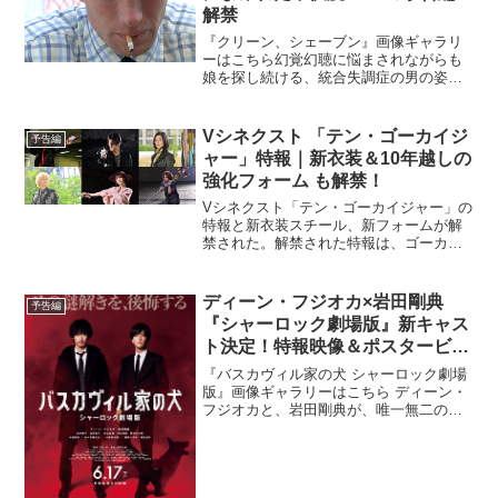
解禁
『クリーン、シェーブン』画像ギャラリ
ーはこちら幻覚幻聴に悩まされながらも
娘を探し続ける、統合失調症の男の姿を
徹底的に抑制されたトーンで映し出し
た、哀しく陰鬱なサスペンス映画『クリ
ーン、シェーブン』の予告編が到着し
Vシネクスト 「テン・ゴーカイジ
予告編
た。本作は、ロッジ・ケリガン...
ャー」特報｜新衣装＆10年越しの
強化フォーム も解禁！
Vシネクスト「テン・ゴーカイジャー」の
特報と新衣装スチール、新フォームが解
禁された。解禁された特報は、ゴーカイ
ジャー6人の後ろ姿で“ 10年の月日が奴ら
を変えたという不穏なナレーションから
始まり、ボロボロに打ち捨てられた海賊
ディーン・フジオカ×岩田剛典
予告編
旗が、彼らのこの...
『シャーロック劇場版』新キャス
ト決定！特報映像＆ポスタービジ
ュアルも解禁！
『バスカヴィル家の犬 シャーロック劇場
版』画像ギャラリーはこちら ディーン・
フジオカと、岩田剛典が、唯一無二の名
探偵バディとして数々の難事件を解決す
る『バスカヴィル家の犬 シャーロック劇
場版』の新キャストが決定し、特報映像
とポスタービジュア...