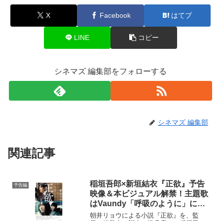
X
Facebook
はてブ
LINE
コピー
シネマズ 編集部をフォローする
シネマズ 編集部
関連記事
稲垣吾郎×新垣結衣『正欲』予告
予告編
映像＆本ビジュアル解禁！主題歌
はVaundy「呼吸のように」に決
定
朝井リョウによる小説『正欲』を、監