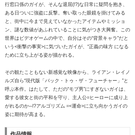
行窓口係のガイが、そんな退屈(!?)な日常に疑問を抱き、
ある日ついに強盗に反撃。奪い取った眼鏡を掛けてみる
と、街中に今まで見えていなかったアイテムやミッショ
ン、謎な数値があふれていることに気がつき大興奮。この
世界はビデオゲームの中で、自分はその“背景キャラ”だと
いう<衝撃の事実>に気づいたガイが、“正義の味方 になる
ために立ち上がる姿が描かれる。
その観たこともない新感覚な映像から、ライアン・レイノ
ルズ自ら“現代版「バック・トゥ・ザ・フューチャー」”と
呼ぶ本作。はたして、ただの“モブ男”にすぎないガイは、
愛する彼女と街の平和を守り、主人公=ヒーローに成り上
がれるのか─!?アルゴリズム =<運命>に立ち向かうガイの
姿に期待が高まる。
作品情報