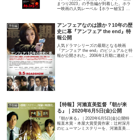
まつり2023」の予告編が到着した。ホラ
ー映画の人気レーベル【ホラー秘宝】が
開催する「ホラー秘宝まつり」は、2014
年から始まり今年でついに10周年。映画
祭史上最大規模となる【全国6都市同時開
アンフェアなのは誰か？10年の歴
予告編
催】...
史に幕『アンフェア the end』特
報公開
人気ドラマシリーズの最期となる映画
『アンフェア the end』のビジュアルと特
報が公開された。2006年1月期に連続ドラ
マとしてスタートし、日本のドラマでは
異例とも言える徹底したハードボイルド
＆サスペンス路線で多くのファンを生み
出している...
【特報】河瀨直美監督『朝が来
予告編
る』｜2020年6月5日(金)公開
『朝が来る』｜2020年6月5日(金)公開特
報直木賞・本屋大賞受賞作家：辻村深月
のヒューマンミステリーを、河瀨直美監
督が実力派キャストを揃えて映画化した
『朝が来る』の公開日が6月5日に決定。