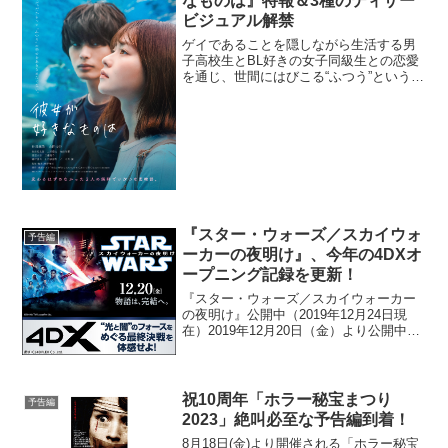
なものは』特報＆3種のティザー
ビジュアル解禁
ゲイであることを隠しながら生活する男
子高校生とBL好きの女子同級生との恋愛
を通じ、世間にはびこる“ふつう”という価
値観とのギャップに向き合う男女の姿を
描いた映画『彼女が好きなものは』よ
り、特報映像と3種類のティザービジュア
ル、場面写真が解禁...
『スター・ウォーズ／スカイウォ
予告編
ーカーの夜明け』、今年の4DXオ
ープニング記録を更新！
『スター・ウォーズ／スカイウォーカー
の夜明け』公開中（2019年12月24日現
在）2019年12月20日（金）より公開中の
『スター・ウォーズ／スカイウォーカー
の夜明け』の4DX上映が、日本歴代4番目
のオープニング実績記録した。公開3日間
での...
祝10周年「ホラー秘宝まつり
予告編
2023」絶叫必至な予告編到着！
8月18日(金)より開催される「ホラー秘宝