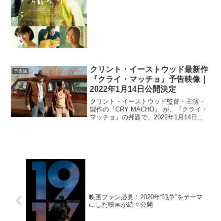
特報・ポスタービジュアル・追加キャス
トが解禁された...
クリント・イーストウッド最新作
予告編
『クライ・マッチョ』予告映像｜
2022年1月14日公開決定
クリント・イーストウッド監督・主演・
製作の『CRY MACHO』 が、『クライ・
マッチョ』の邦題で、2022年1月14日
（金）より日本公開することが決定し、
予告映像と場面写真が解禁された。本作
は、クリント・イーストウッドの監督デ
ビュー50周...
映画ファン必見！2020年“戦争”をテーマ
にした映画が続々公開