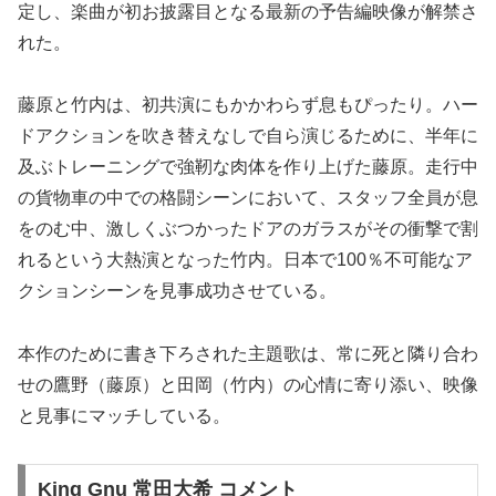
定し、楽曲が初お披露目となる最新の予告編映像が解禁さ
れた。
藤原と竹内は、初共演にもかかわらず息もぴったり。ハー
ドアクションを吹き替えなしで自ら演じるために、半年に
及ぶトレーニングで強靭な肉体を作り上げた藤原。走行中
の貨物車の中での格闘シーンにおいて、スタッフ全員が息
をのむ中、激しくぶつかったドアのガラスがその衝撃で割
れるという大熱演となった竹内。日本で100％不可能なア
クションシーンを見事成功させている。
本作のために書き下ろされた主題歌は、常に死と隣り合わ
せの鷹野（藤原）と田岡（竹内）の心情に寄り添い、映像
と見事にマッチしている。
King Gnu 常田大希 コメント