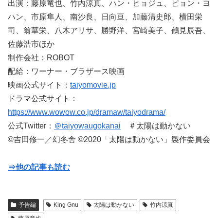
出演：藤原竜也、竹内涼真、ハン・ヒョジュ、ピョン・ヨ
ハン、市原隼人、南沙良、日向亘、加藤清史郎、横田栄
司、翁華栄、八木アリサ、勝野洋、宮崎美子、鶴見辰吾、
佐藤浩市ほか
制作会社：ROBOT
配給：ワーナー・ブラザース映画
映画公式サイト：
taiyomovie.jp
ドラマ公式サイト：
https://www.wowow.co.jp/dramaw/taiyodrama/
公式Twitter：
＠taiyowaugokanai
＃太陽は動かない
©吉田修一／幻冬舎 ©2020「太陽は動かない」製作委員会
⇒他の記事も読む
予告編
King Gnu
太陽は動かない
竹内涼真