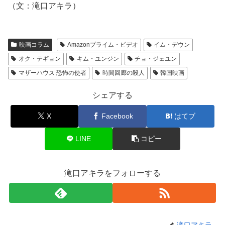
（文：滝口アキラ）
映画コラム
Amazonプライム・ビデオ
イム・デウン
オク・テギョン
キム・ユンジン
チョ・ジェユン
マザーハウス 恐怖の使者
時間回廊の殺人
韓国映画
シェアする
X
Facebook
はてブ
LINE
コピー
滝口アキラをフォローする
滝口アキラ