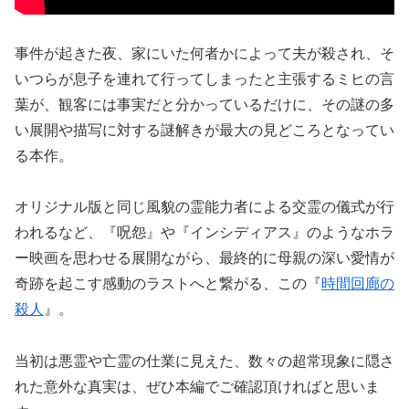
事件が起きた夜、家にいた何者かによって夫が殺され、そ
いつらが息子を連れて行ってしまったと主張するミヒの言
葉が、観客には事実だと分かっているだけに、その謎の多
い展開や描写に対する謎解きが最大の見どころとなってい
る本作。
オリジナル版と同じ風貌の霊能力者による交霊の儀式が行
われるなど、『呪怨』や『インシディアス』のようなホラ
ー映画を思わせる展開ながら、最終的に母親の深い愛情が
奇跡を起こす感動のラストへと繋がる、この『
時間回廊の
殺人
』。
当初は悪霊や亡霊の仕業に見えた、数々の超常現象に隠さ
れた意外な真実は、ぜひ本編でご確認頂ければと思いま