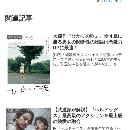
関連記事
大傑作『ひかりの歌』、全４章に
映画コラム
渡る男女の関係性の物語は恋愛力
UPに最適！
(C)光の短歌映画プロジェクト短歌コンテ
ストで全国から集められた1200首の中か
ら、珠玉の４首を選んで脚本化し、さら
にそこから長編映画として製作された
『ひかりの歌』。１月12日より公開され
たこの話題作を、今回は初日の舞台挨拶
付きの回で鑑賞し...
【武道家が解説】『ヘルドッグ
映画コラム
ス』最高級のアクション＆最上級
の純愛の融合
▶︎『ヘルドッグス』画像を全て見る『ヘ