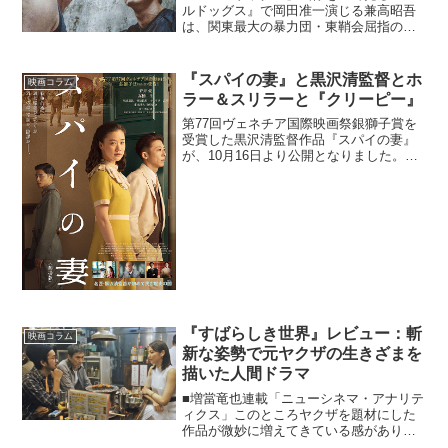
ルドッグス』で岡田准一演じる兼高昭吾
は、関東最大の暴力団・東鞘会屈指の武
闘派。高い戦闘スキルと躊躇なく人を殺
せるメンタルを持つ。しかしその正体
は、警視庁が送り込んだ潜入捜査官だっ
『スパイの妻』と黒沢清監督とホ
映画コラム
た。筆者は元々、深町秋生...
ラー＆スリラーと『クリーピー』
第77回ヴェネチア国際映画祭銀獅子賞を
受賞した黒沢清監督作品『スパイの妻』
が、10月16日より公開となりました。太
平洋戦争が勃発する1年前の1940年、神戸
で貿易会社を営む優作（高橋一生）は、
聡明で美しい妻・聡子（蒼井優）と仲睦
まじく暮らし...
『すばらしき世界』レビュー：斬
映画コラム
新な姿勢で元ヤクザの生きざまを
描いた人間ドラマ
■増當竜也連載「ニューシネマ・アナリテ
ィクス」このところヤクザを題材にした
作品が微妙に増えてきている感がありま
す。ここ数か月だけでも井筒和幸監督の