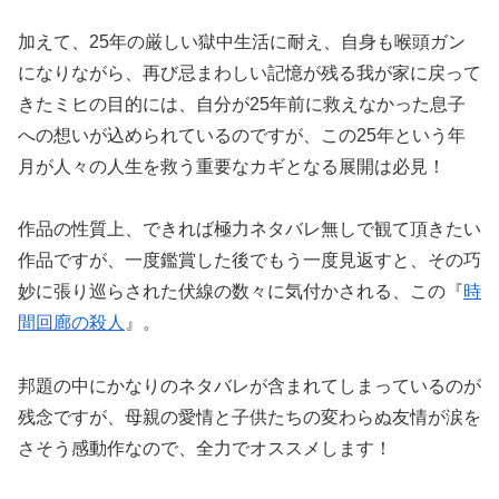
加えて、25年の厳しい獄中生活に耐え、自身も喉頭ガン
になりながら、再び忌まわしい記憶が残る我が家に戻って
きたミヒの目的には、自分が25年前に救えなかった息子
への想いが込められているのですが、この25年という年
月が人々の人生を救う重要なカギとなる展開は必見！
作品の性質上、できれば極力ネタバレ無しで観て頂きたい
作品ですが、一度鑑賞した後でもう一度見返すと、その巧
妙に張り巡らされた伏線の数々に気付かされる、この『
時
間回廊の殺人
』。
邦題の中にかなりのネタバレが含まれてしまっているのが
残念ですが、母親の愛情と子供たちの変わらぬ友情が涙を
さそう感動作なので、全力でオススメします！