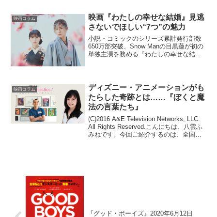
『無頼』、『ヤクザと家族』が公開され
たばかり。そんな中でもっとも異彩を放
映画『わたしの幸せな結婚』見逃
映画コラム
つとともに斬新なキャメ...
さないでほしい“7つ”の魅力
小説・コミックのシリーズ累計発行部数
650万部突破、Snow Manの目黒蓮が初の
単独主演を務める『わたしの幸せな結
婚』。2023年3月17日（金）に公開し、
週末の全国映画動員ランキングで1位とな
った。公開日にスクリーンで観た作品
は、期待し...
ディズニー・アニメーションがも
映画コラム
たらした奇跡とは……『ぼくと魔
法の言葉たち』
(C)2016 A&E Television Networks, LLC.
All Rights Reserved.こんにちは、八雲ふ
みねです。今回ご紹介するのは、全国順
次公開中の『ぼくと魔法の言葉たち』。
ディズニー・アニメーションを通じて...
『グッド・ボーイズ』2020年6月12日