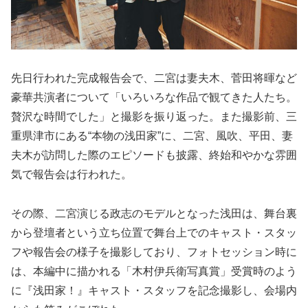
先日行われた完成報告会で、二宮は妻夫木、菅田将暉など
豪華共演者について「いろいろな作品で観てきた人たち。
贅沢な時間でした」と撮影を振り返った。また撮影前、三
重県津市にある“本物の浅田家”に、二宮、風吹、平田、妻
夫木が訪問した際のエピソードも披露、終始和やかな雰囲
気で報告会は行われた。
その際、二宮演じる政志のモデルとなった浅田は、舞台裏
から登壇者という立ち位置で舞台上でのキャスト・スタッ
フや報告会の様子を撮影しており、フォトセッション時に
は、本編中に描かれる「木村伊兵衛写真賞」受賞時のよう
に『浅田家！』キャスト・スタッフを記念撮影し、会場内