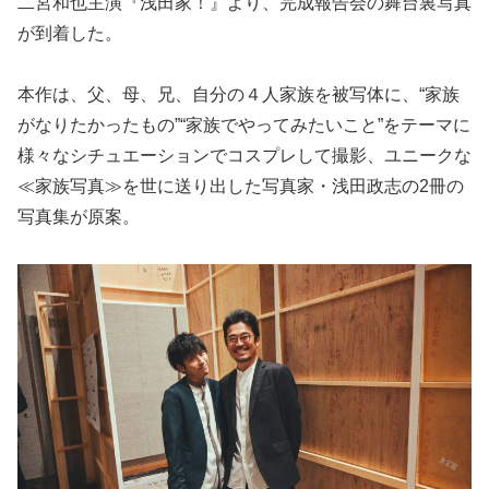
二宮和也主演『浅田家！』より、完成報告会の舞台裏写真
が到着した。
本作は、父、母、兄、自分の４人家族を被写体に、“家族
がなりたかったもの”“家族でやってみたいこと”をテーマに
様々なシチュエーションでコスプレして撮影、ユニークな
≪家族写真≫を世に送り出した写真家・浅田政志の2冊の
写真集が原案。