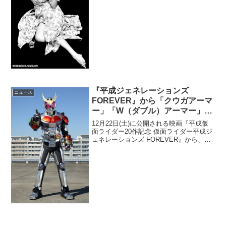
『平成ジェネレーションズ
ニュース
FOREVER』から「クウガアーマ
ー」「W（ダブル）アーマー」の
ビジュアル解禁！
12月22日(土)に公開される映画『平成仮
面ライダー20作記念 仮面ライダー平成ジ
ェネレーションズ FOREVER』から、映
画で初登場する「クウガアーマー」
「W(ダブル)アーマー」のビジュアルが明
らかになった。「仮面ライダー...