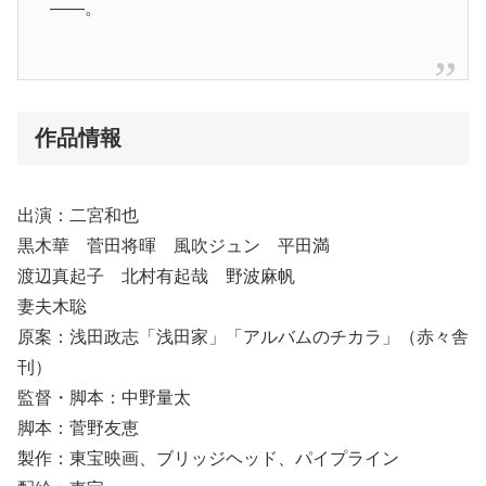
――。
作品情報
出演：二宮和也
黒木華 菅田将暉 風吹ジュン 平田満
渡辺真起子 北村有起哉 野波麻帆
妻夫木聡
原案：浅田政志「浅田家」「アルバムのチカラ」（赤々舎
刊）
監督・脚本：中野量太
脚本：菅野友恵
製作：東宝映画、ブリッジヘッド、パイプライン