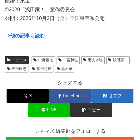
配給：東宝
©2020「浅田家！」製作委員会
公開：2020年10月2日（金）全国東宝系公開
⇒他の記事も読む
ニュース
中野量太
二宮和也
妻夫木聡
浅田家！
浅田政志
菅田将暉
黒木華
シェアする
X
Facebook
はてブ
LINE
コピー
シネマズ 編集部をフォローする