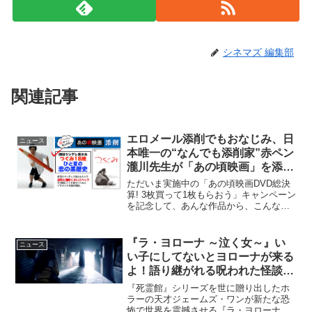
シネマズ 編集部
関連記事
エロメール添削でもおなじみ、日
ニュース
本唯一の“なんでも添削家”赤ペン
瀧川先生が「あの頃映画」を添削
♪
ただいま実施中の「あの頃映画DVD総決
算! 3枚買って1枚もらおう」キャンペーン
を記念して、あんな作品から、こんな作
品まで「先生、そんなコトまで言っちゃ
って大丈夫ですか…?!」という心配もヨ
ソに“赤ペン”を入れまくる赤ペン瀧川先生
『ラ・ヨローナ ～泣く女～』い
ニュース
の『あの頃...
い子にしてないとヨローナが来る
よ！語り継がれる呪われた怪談と
は？
『死霊館』シリーズを世に贈り出したホ
ラーの天才ジェームズ・ワンが新たな恐
怖で世界を震撼させる『ラ・ヨローナ ～