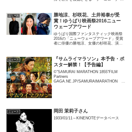
泣く女～』が5月10日より全国公開され
る。本作のベースとなったメキシコの怪
談「ヨローナ」とは？「いい子にしてな
勝地涼、杉咲花、土井裕泰が受
ニュース
いと○○が来るよ！」...
賞！ゆうばり映画祭2016ニュー
ウェーブアワード
ゆうばり国際ファンタスティック映画祭
2016の「ニューウェーブアワード」受賞
者に俳優の勝地涼、女優の杉咲花、演出
家・映画監督として活躍する土井裕泰の3
名が決定した。勝地涼＆杉咲花＆土井裕
泰にニューウェーブアワード！「ゆうば
『サムライマラソン』本予告・ポ
ニュース
り国際ファンタステ...
スター解禁！【予告編】
©”SAMURAI MARATHON 1855”FILM
Partners
GAGA.NE.JP/SAMURAIMARATHON
「安政遠足」を舞台とする土橋章宏の小
説『幕末まらそん侍』を原作にした、映
画『サムライマラソン』が2019年2月...
岡田 茉莉子さん
ニュース
1933/01/11～KINENOTEデータベース