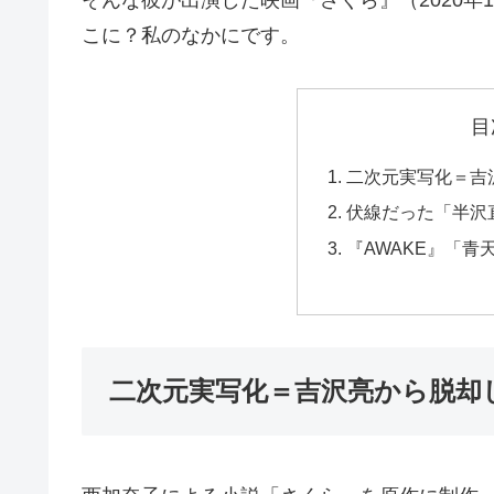
こに？私のなかにです。
目
二次元実写化＝吉
伏線だった「半沢
『AWAKE』「
二次元実写化＝吉沢亮から脱却