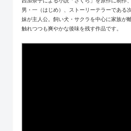
西加奈子による小説「さくら」を原作に制作
男・一（はじめ）、ストーリーテラーである
妹が主人公。飼い犬・サクラを中心に家族が
触れつつも爽やかな後味を残す作品です。