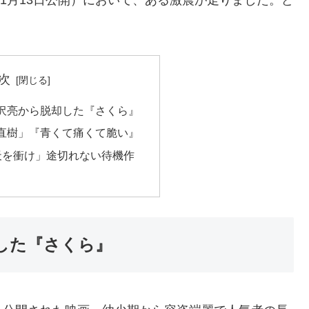
次
沢亮から脱却した『さくら』
直樹」『青くて痛くて脆い』
青天を衝け」途切れない待機作
した『さくら』