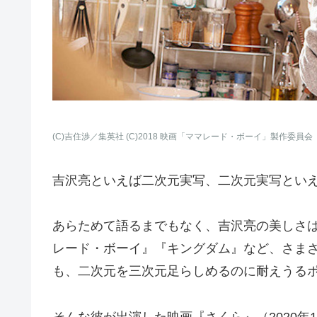
(C)吉住渉／集英社 (C)2018 映画「ママレード・ボーイ」製作委員会
吉沢亮といえば二次元実写、二次元実写とい
あらためて語るまでもなく、吉沢亮の美しさ
レード・ボーイ』『キングダム』など、さま
も、二次元を三次元足らしめるのに耐えうる
そんな彼が出演した映画『さくら』（2020年