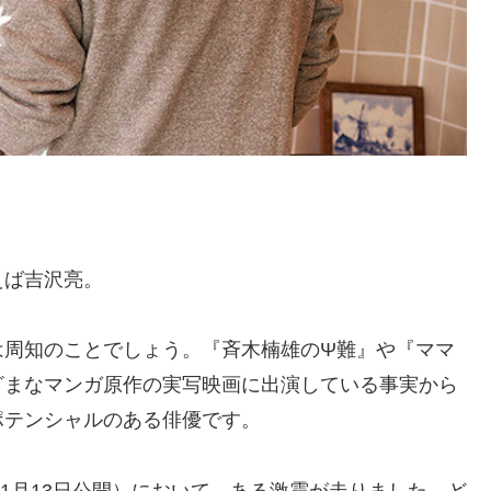
えば吉沢亮。
は周知のことでしょう。『斉木楠雄のΨ難』や『ママ
ざまなマンガ原作の実写映画に出演している事実から
ポテンシャルのある俳優です。
11月13日公開）において、ある激震が走りました。ど