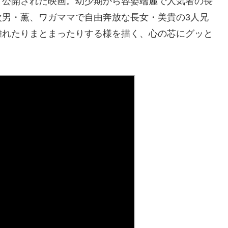
、公開された映画。幼少期から容姿端麗で人気者の長
次男・薫、ワガママで自由奔放な長女・美貴の3人兄
離れたりまとまったりする様を描く、心の芯にグッと