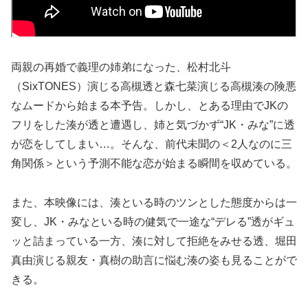
両親の再婚で義理の姉弟になった、松村北斗
（SixTONES）演じる高槻透と森七菜演じる高槻湊の険悪
なムードから始まる本予告。しかし、とある理由でJKの
フリをした湊が透と遭遇し、姉と気づかず“JK・みな”に透
が恋をしてしまい…。そんな、前代未聞の＜2人なのに三
角関係＞という予測不能な恋が始まる瞬間を収めている。
また、本映像には、湊といる時のツンとした態度からは一
変し、JK・みなといる時の健気で一途な“デレる”透がギュ
ッと詰まっている一方、湊に対して拒絶をみせる透、堀田
真由演じる親友・真樹の助言に悩む湊の姿も見ることがで
きる。