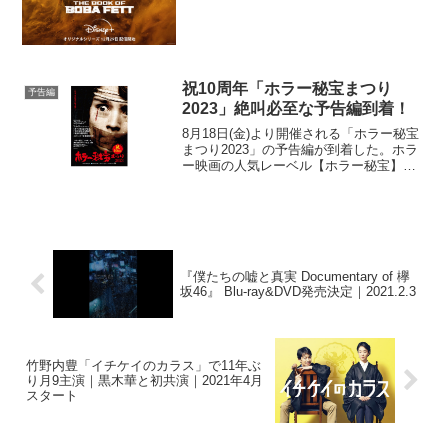
祝10周年「ホラー秘宝まつり
予告編
2023」絶叫必至な予告編到着！
8月18日(金)より開催される「ホラー秘宝
まつり2023」の予告編が到着した。ホラ
ー映画の人気レーベル【ホラー秘宝】が
開催する「ホラー秘宝まつり」は、2014
年から始まり今年でついに10周年。映画
祭史上最大規模となる【全国6都市同時開
催】...
『僕たちの嘘と真実 Documentary of 欅
坂46』 Blu-ray&DVD発売決定｜2021.2.3
竹野内豊「イチケイのカラス」で11年ぶ
り月9主演｜黒木華と初共演｜2021年4月
スタート