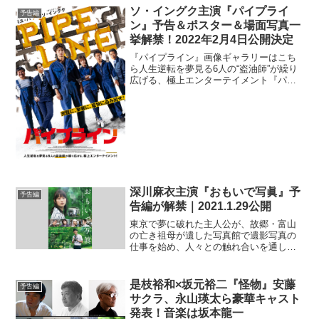
ソ・イングク主演『パイプライ
予告編
ン』予告＆ポスター＆場面写真一
挙解禁！2022年2月4日公開決定
『パイプライン』画像ギャラリーはこち
ら人生逆転を夢見る6人の“盗油師”が繰り
広げる、極上エンターテイメント『パイ
プライン』の初日が2022年2月4日（金）
に決定し、ポスタービジュアル、予告
編、場面写真が一挙解禁された。送油管
に穴を開けて石油...
深川麻衣主演『おもいで写眞』予
予告編
告編が解禁｜2021.1.29公開
東京で夢に破れた主人公が、故郷・富山
の亡き祖母が遺した写真館で遺影写真の
仕事を始め、人々との触れ合いを通して
人生の意味を知っていく姿を描く『おも
いで写眞』が2021年1月29日より公開。
この度予告編が解禁された。主演は『パ
是枝裕和×坂元裕二『怪物』安藤
予告編
ンとバスと 2 度...
サクラ、永山瑛太ら豪華キャスト
発表！音楽は坂本龍一