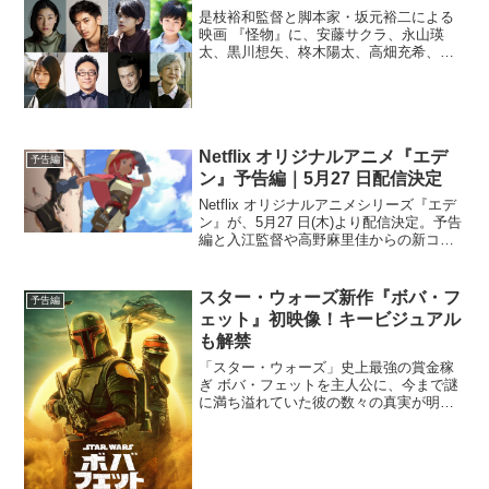
是枝裕和監督と脚本家・坂元裕二による
映画 『怪物』に、安藤サクラ、永山瑛
太、黒川想矢、柊木陽太、高畑充希、角
田晃広、中村獅童、田中裕子ほか超豪華
実力派キャストが出演することが発表さ
れた。また、本作の音楽を『ラストエン
ペラー』で日本人初となる...
Netflix オリジナルアニメ『エデ
予告編
ン』予告編｜5月27 日配信決定
Netflix オリジナルアニメシリーズ『エデ
ン』が、5月27 日(木)より配信決定。予告
編と入江監督や高野麻里佳からの新コメ
ントが到着した。本作は、入江泰浩監督
と世界のクリエイター陣が手がけ、＜25
分×4 話でアニメシリーズとしてはもち...
スター・ウォーズ新作『ボバ・フ
予告編
ェット』初映像！キービジュアル
も解禁
「スター・ウォーズ」史上最強の賞金稼
ぎ ボバ・フェットを主人公に、今まで謎
に満ち溢れていた彼の数々の真実が明か
されるオリジナルドラマシリーズ『ボ
バ・フェット The Book of Boba Fett』の
初映像となる特報と新キービジュアル
が...