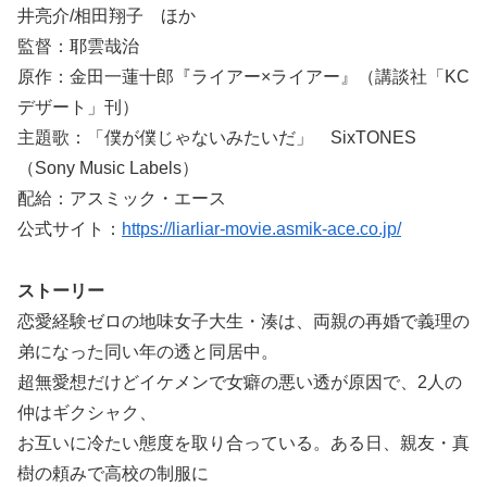
井亮介/相田翔子 ほか
監督：耶雲哉治
原作：金田一蓮十郎『ライアー×ライアー』（講談社「KC
デザート」刊）
主題歌：「僕が僕じゃないみたいだ」 SixTONES
（Sony Music Labels）
配給：アスミック・エース
公式サイト：
https://liarliar-movie.asmik-ace.co.jp/
ストーリー
恋愛経験ゼロの地味女子大生・湊は、両親の再婚で義理の
弟になった同い年の透と同居中。
超無愛想だけどイケメンで女癖の悪い透が原因で、2人の
仲はギクシャク、
お互いに冷たい態度を取り合っている。ある日、親友・真
樹の頼みで高校の制服に