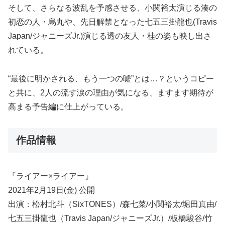
そして、さらなる波乱を予感させる、小関裕太演じる湊の
初恋の人・烏丸や、先日解禁となった七五三掛龍也(Travis
Japan/ジャニーズJr.)演じる透の友人・桂の姿も映し出さ
れている。
“最後に明かされる、もう一つの嘘”とは…？というコピー
と共に、2人の流す涙の理由が気になる、ますます期待が
高まる予告編に仕上がっている。
作品情報
『ライアー×ライアー』
2021年2月19日(金) 公開
出演：松村北斗（SixTONES）/森七菜/小関裕太/堀田真由/
七五三掛龍也（Travis Japan/ジャニーズJr.）/板橋駿谷/竹