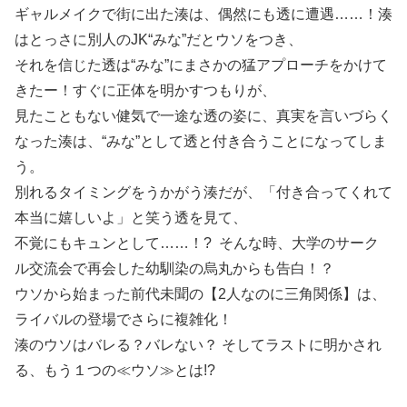
ギャルメイクで街に出た湊は、偶然にも透に遭遇……！湊
はとっさに別人のJK“みな”だとウソをつき、
それを信じた透は“みな”にまさかの猛アプローチをかけて
きたー！すぐに正体を明かすつもりが、
見たこともない健気で一途な透の姿に、真実を言いづらく
なった湊は、“みな”として透と付き合うことになってしま
う。
別れるタイミングをうかがう湊だが、「付き合ってくれて
本当に嬉しいよ」と笑う透を見て、
不覚にもキュンとして……！? そんな時、大学のサーク
ル交流会で再会した幼馴染の烏丸からも告白！？
ウソから始まった前代未聞の【2人なのに三角関係】は、
ライバルの登場でさらに複雑化！
湊のウソはバレる？バレない？ そしてラストに明かされ
る、もう１つの≪ウソ≫とは!?