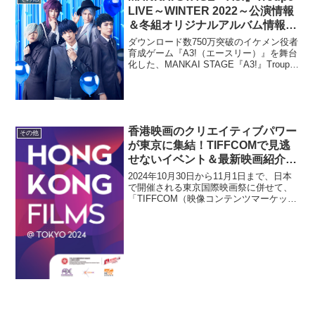
を受賞し...
LIVE～WINTER 2022～公演情報
＆冬組オリジナルアルバム情報解
禁！
ダウンロード数750万突破のイケメン役者
育成ゲーム『A3!（エースリー）』を舞台
化した、MANKAI STAGE『A3!』Troupe
LIVE～WINTER 2022～の公演情報および
MANKAI STAGE『A3!』冬組オリジナル
アルバ...
香港映画のクリエイティブパワー
その他
が東京に集結！TIFFCOMで見逃
せないイベント＆最新映画紹介
【PR】
2024年10月30日から11月1日まで、日本
で開催される東京国際映画祭に併せて、
「TIFFCOM（映像コンテンツマーケッ
ト）」で「Hong Kong Films @ Tokyo
2024」が開催されます。このイベント
は、香港映画発展局（H...