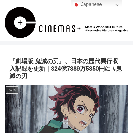
Japanese
『劇場版 鬼滅の刃』、日本の歴代興行収
入記録を更新｜324億7889万5850円に #鬼
滅の刃
その他