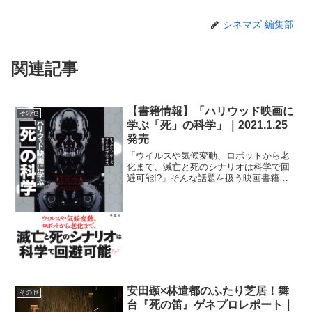
シネマズ 編集部
関連記事
【書籍情報】「ハリウッド映画に
その他
学ぶ「死」の科学」｜2021.1.25
発売
「ウイルスや気候変動、ロボットから老
化まで、滅亡と死のシナリオは科学で回
避可能!?」そんな話題を扱う映画書籍
「ハリウッド映画に学ぶ「死」の科
学」」が2021年1月25日に発売されるこ
とが決定した。⇒「ハリウッド映画に学
ぶ「死」の科学」書籍情...
安田顕×林遣都のふたり芝居！舞
その他
台『死の笛』ゲネプロレポート｜