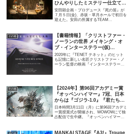
ひんやりしたミステリー仕立ての
物語を熱量高く演じる
安田顕企画・プロデュース『死の笛』が
７月５日(金)、赤坂・草月ホールで初日を
迎えた。安田の所属するTEAM
NACS（森崎博之、安田顕、戸次重幸、
大泉洋、音尾琢真）のソロプロジェクト
「5D2-FIVE DIMENSIONS II-」の一作
【書籍情報】「クリストファー・
その他
で...
ノーランの世界 メイキング・オ
ブ・インターステラー(仮)
BEYOND TIME AND SPACE 時
2020年に『TENET テネット』のヒット
空を超えて」
も記憶に新しい名匠クリストファー・ノ
ーラン監督の映画『インターステラー』
のメイキングブックが2021年3月26日に
発売されることが決定した。⇒「クリス
トファー・ノーランの世界 メイキング・
オブ・イ...
【2024年】第96回アカデミー賞
その他
『オッペンハイマー』7冠、日本
からは『ゴジラ-1.0』『君たちは
どう生きるか』 が受賞
日本時間3月11日（月）に第96回アカデミ
ー賞授賞式が開催され、WOWOWにて独
占配信で生中継。『オッペンハイマー』
が作品賞や監督賞を含めた7冠を果たし、
『君たちはどう生きるか』が長編アニメ
ーション賞、『ゴジラ-1.0』が視覚効果賞
MANKAI STAGE『A3!』Troupe
その他