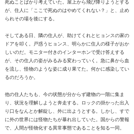
死ぬことばかり考えていた。屋上から飛び降りようとする
が、住人に「ここで死ぬのはやめてくれない？」と、止め
られその場を後にする。
そしてある日、隣の住人が、助けてくれとヒョンスの家の
ドアを叩く。戸惑うヒョンス、明らかに住人の様子がおか
しいのだ。モニター付きのインターホンで受け答えする
が、その住人の姿がみるみる変わっていく。急に鼻から血
を流し、怪物のような姿に成り果てた。何かに感染してい
るのだろうか。
他の住人たちも、今の状態が分からず建物の一階に集ま
り、状況を理解しようと奔走する。ロックの掛かった出入
り口をなんとか解錠し、外に出ようとする。しかし、すで
に外の世界には怪物たちが暴れ出していた。国からの警報
で、人間が怪物化する異常事態であることを知る一同。