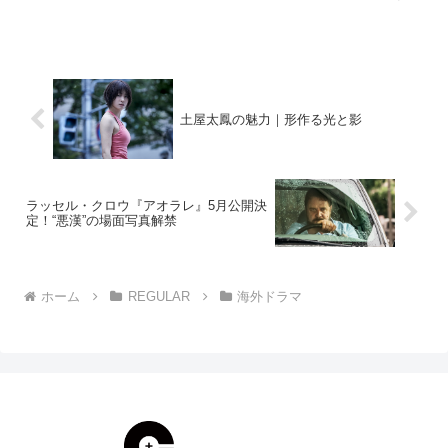
ジャンルは様々。犯罪者に焦点を当てた
作品もあれば、彼らを追い詰める警察や
FBI（米連邦捜査局）が主役のものもあり
ます。そして...
土屋太鳳の魅力｜形作る光と影
ラッセル・クロウ『アオラレ』5月公開決
定！“悪漢”の場面写真解禁
ホーム
REGULAR
海外ドラマ