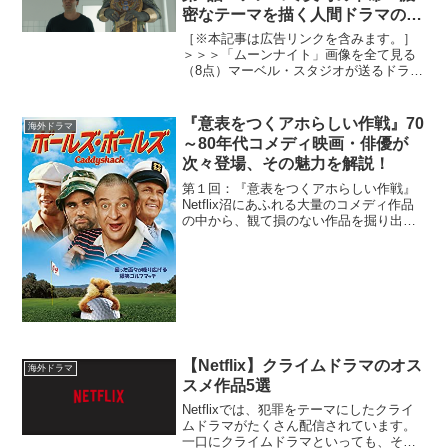
密なテーマを描く人間ドラマの最
高峰
［※本記事は広告リンクを含みます。］
＞＞＞「ムーンナイト」画像を全て見る
（8点）マーベル・スタジオが送るドラマ
シリーズの最新作「ムーンナイト」が
2022年3月30日より配信された。『スタ
ー・ウォーズ』シリーズのオスカー・ア
『意表をつくアホらしい作戦』70
海外ドラマ
イザック主演、マー...
～80年代コメディ映画・俳優が
次々登場、その魅力を解説！
第１回：『意表をつくアホらしい作戦』
Netflix沼にあふれる大量のコメディ作品
の中から、観て損のない作品を掘り出し
てご紹介する、この連載。今回は、2018
年に配信開始されたNetflixオリジナル映
画『意表をつくアホらしい作戦』をご紹
介し...
【Netflix】クライムドラマのオス
海外ドラマ
スメ作品5選
Netflixでは、犯罪をテーマにしたクライ
ムドラマがたくさん配信されています。
一口にクライムドラマといっても、その