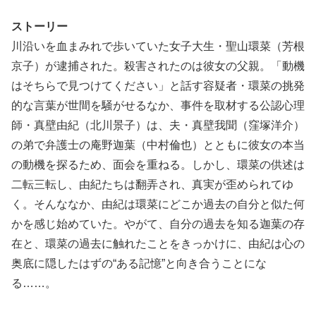
ストーリー
川沿いを血まみれで歩いていた女子大生・聖山環菜（芳根
京子）が逮捕された。殺害されたのは彼女の父親。「動機
はそちらで見つけてください」と話す容疑者・環菜の挑発
的な言葉が世間を騒がせるなか、事件を取材する公認心理
師・真壁由紀（北川景子）は、夫・真壁我聞（窪塚洋介）
の弟で弁護士の庵野迦葉（中村倫也）とともに彼女の本当
の動機を探るため、面会を重ねる。しかし、環菜の供述は
二転三転し、由紀たちは翻弄され、真実が歪められてゆ
く。そんななか、由紀は環菜にどこか過去の自分と似た何
かを感じ始めていた。やがて、自分の過去を知る迦葉の存
在と、環菜の過去に触れたことをきっかけに、由紀は心の
奥底に隠したはずの“ある記憶”と向き合うことにな
る……。