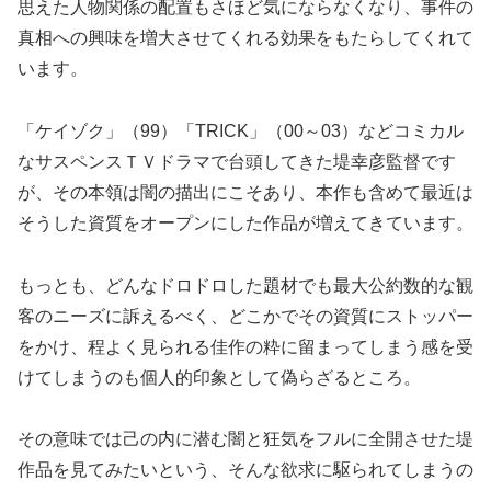
思えた人物関係の配置もさほど気にならなくなり、事件の
真相への興味を増大させてくれる効果をもたらしてくれて
います。
「ケイゾク」（99）「TRICK」（00～03）などコミカル
なサスペンスＴＶドラマで台頭してきた堤幸彦監督です
が、その本領は闇の描出にこそあり、本作も含めて最近は
そうした資質をオープンにした作品が増えてきています。
もっとも、どんなドロドロした題材でも最大公約数的な観
客のニーズに訴えるべく、どこかでその資質にストッパー
をかけ、程よく見られる佳作の粋に留まってしまう感を受
けてしまうのも個人的印象として偽らざるところ。
その意味では己の内に潜む闇と狂気をフルに全開させた堤
作品を見てみたいという、そんな欲求に駆られてしまうの