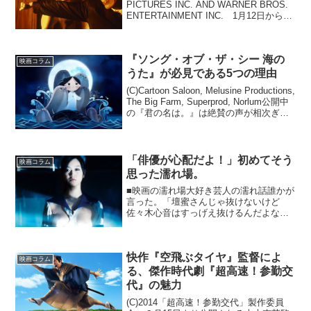
PICTURES INC. AND WARNER BROS.
ENTERTAINMENT INC. 1月12日から
『クリード 炎の宿敵』が公開されま
す。今や伝説的人気の『ロッキー』シリ
ーズ...
『ソング・オブ・ザ・シー 海の
映画コラム
うた』が必見である5つの理由
(C)Cartoon Saloon, Melusine Productions,
The Big Farm, Superprod, Norlum公開中
の『君の名は。』は絶賛の声が相次ぎ、
大ヒットっぷりがもはや社会現象と言え
るレベルになってい...
「俳優が心配だよ！」初めてそう
映画コラム
思った濡れ場。
■映画の濡れ場大好き芸人の濡れ話誰かが
言った。「壇蜜さんじゃ抜けないけど
佐々木心音はすっげえ抜けるんだよな
ぁ」僕は思った。「いやいや本当か、そ
れ？」観た。映画は『フィギュアなあな
た』、2013年公開の石井隆の原作・脚
快作『空飛ぶタイヤ』監督によ
本・監督の作品。冒頭の言...
映画コラム
る、傑作時代劇『超高速！参勤交
代』の魅力
(C)2014「超高速！参勤交代」製作委員