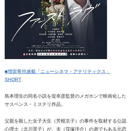
■増當竜也連載「ニューシネマ・アナリティクス」
SHORT
島本理生の同名小説を堤幸彦監督のメガホンで映画化した
サスペンス・ミステリ作品。
父親を殺した女子大生（芳根京子）の事件を取材する公認
心理士（北川景子）が、夫（窪塚洋介）の弟でもある元恋