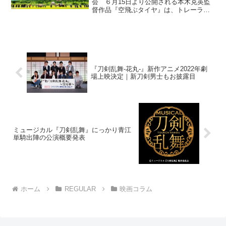
会 ６月15日より公開される本木克英監
督作品『空飛ぶタイヤ』は、トレーラー
のタイヤ脱輪事故の真相から現代社会の
縮図や闇が見えてくる社会派エンタテイ
ンメントとして、大人の観客に大いにお
勧めしたい快作で...
『刀剣乱舞-花丸-』新作アニメ2022年劇
場上映決定｜新刀剣男士もお披露目
ミュージカル『刀剣乱舞』にっかり青江
単騎出陣の公演概要発表
ホーム
REGULAR
映画コラム