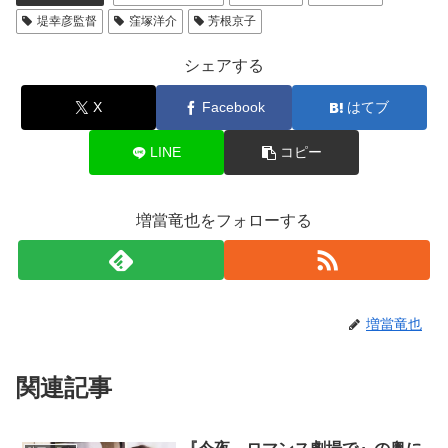
堤幸彦監督
窪塚洋介
芳根京子
シェアする
X
Facebook
はてブ
LINE
コピー
増當竜也をフォローする
増當竜也
関連記事