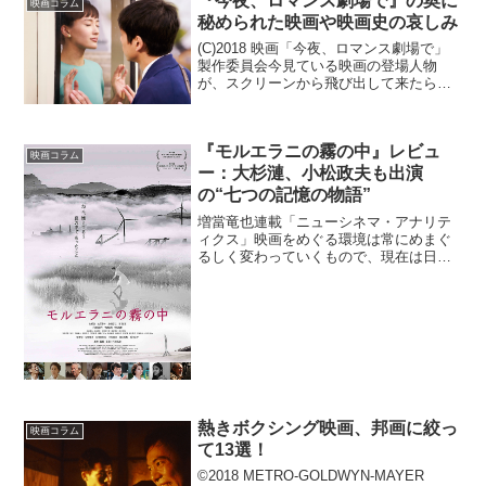
『今夜、ロマンス劇場で』の奥に
映画コラム
秘められた映画や映画史の哀しみ
(C)2018 映画「今夜、ロマンス劇場で」
製作委員会今見ている映画の登場人物
が、スクリーンから飛び出して来たら？
映画ファンなら誰でも一度は考えたこと
があるでしょう。実際『カイロの紫のバ
ラ』（85）など、そういったモチーフで
『モルエラニの霧の中』レビュ
作られた映画は多...
映画コラム
ー：大杉漣、小松政夫も出演
の“七つの記憶の物語”
増當竜也連載「ニューシネマ・アナリテ
ィクス」映画をめぐる環境は常にめまぐ
るしく変わっていくもので、現在は日本
全国から発信される映画製作も盛んにな
ってきています。それは単に地方ロケし
たものということではなく、それぞれの
地域の有志、地域の映画作...
熱きボクシング映画、邦画に絞っ
映画コラム
て13選！
©2018 METRO-GOLDWYN-MAYER