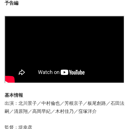
予告編
基本情報
出演：北川景子／中村倫也／芳根京子／板尾創路／石田法
嗣／清原翔／高岡早紀／木村佳乃／窪塚洋介
監督：堤幸彦