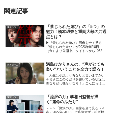
関連記事
『禁じられた遊び』の「5つ」の
映画コラム
魅力！橋本環奈と重岡大毅の共通
点とは？
▶︎『禁じられた遊び』画像を全て見る
『禁じられた遊び』が2023年9月8日
（金）より公開中。タイトルから1952年
のフランス映画を思い出す方もいるかも
しれないが、そちらとは無関係。作家・
清水カルマのデビュー作である同名小説
満島ひかりさんの、“声がとても
映画コラム
の映画化作品となっ...
良い”ということを全力で語る！
「人生は小説より奇なりと言いますが、
今まさにこのくだりを書いている状況は
奇なりだし機なりなり！」こんにちは！
「じなんぼ〜いず」というお笑いコンビ
所属、シギハラヨシアキと申します！ど
この馬、いやどの動物のどこの部分の骨
『流浪の月』李相日監督が描
映画コラム
とも分からない奴の文に目...
く“運命のふたり”
＞＞＞『流浪の月』画像を全て見る（20
点）2022年5月13日に広瀬すず・松坂桃