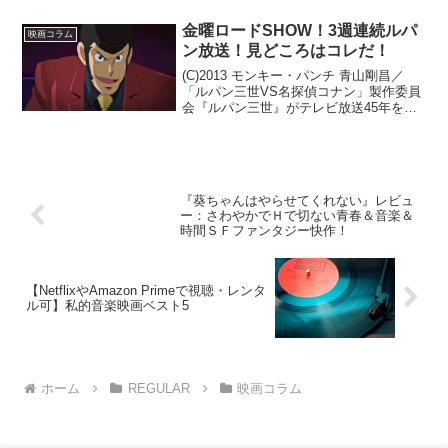
金曜ロードSHOW！3週連続ルパ
映画コラム
ン放送！見どころはコレだ！
(C)2013 モンキー・パンチ 青山剛昌／
「ルパン三世VS名探偵コナン」製作委員
会『ルパン三世』がテレビ放送45年を迎
えることを記念して、金曜ロード
SHOW！にて『放送開始45年ルパン祭
り』と題し３週連続でルパン映画が放送
となります。放送...
『葵ちゃんはやらせてくれない』レビュ
ー：さわやかでＨで切ない青春＆音楽＆
時間ＳＦファンタジー快作！
【NetflixやAmazon Primeで視聴・レンタ
ル可】私的音楽映画ベスト5
ホーム
REGULAR
映画コラム