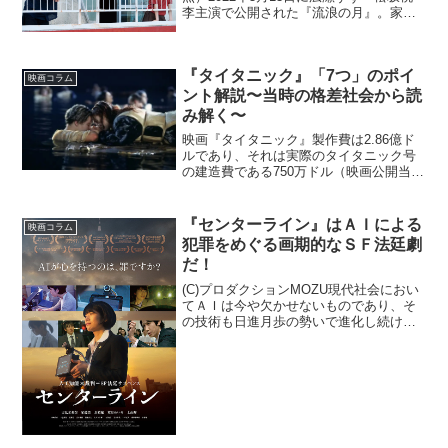
李主演で公開された『流浪の月』。家に
帰れない事情がある少女と彼女を家に招
いた大学生。ふたりが過ごしたかけがえ
のない時間は、「女児誘拐事件」と名を
『タイタニック』「7つ」のポイ
つけられ、被害女...
映画コラム
ント解説〜当時の格差社会から読
み解く〜
映画『タイタニック』製作費は2.86億ド
ルであり、それは実際のタイタニック号
の建造費である750万ドル（映画公開当時
のドルに換算すると約1.2億〜1.5億ド
ル）を遥かに超えています。その結果、
興行収入は全世界で21.9億ドルと当時の
『センターライン』はＡＩによる
映画コラム
世界最高...
犯罪をめぐる画期的なＳＦ法廷劇
だ！
(C)プロダクションMOZU現代社会におい
てＡＩは今や欠かせないものであり、そ
の技術も日進月歩の勢いで進化し続けて
います。しかし、そのＡＩが心を持ち、
犯罪を犯すようになったとしたら……？
本作『センターライン』は、そんなＡＩ
犯罪をめぐる裁判の...