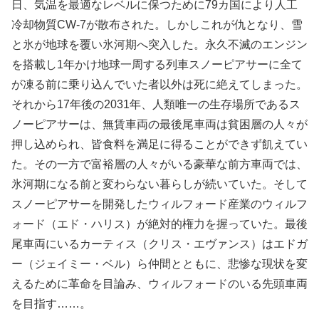
日、気温を最適なレベルに保つために79カ国により人工
冷却物質CW-7が散布された。しかしこれが仇となり、雪
と氷が地球を覆い氷河期へ突入した。永久不滅のエンジン
を搭載し1年かけ地球一周する列車スノーピアサーに全て
が凍る前に乗り込んでいた者以外は死に絶えてしまった。
それから17年後の2031年、人類唯一の生存場所であるス
ノーピアサーは、無賃車両の最後尾車両は貧困層の人々が
押し込められ、皆食料を満足に得ることができず飢えてい
た。その一方で富裕層の人々がいる豪華な前方車両では、
氷河期になる前と変わらない暮らしが続いていた。そして
スノーピアサーを開発したウィルフォード産業のウィルフ
ォード（エド・ハリス）が絶対的権力を握っていた。最後
尾車両にいるカーティス（クリス・エヴァンス）はエドガ
ー（ジェイミー・ベル）ら仲間とともに、悲惨な現状を変
えるために革命を目論み、ウィルフォードのいる先頭車両
を目指す……。