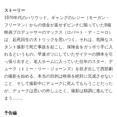
ストーリー
1970年代のハリウッド。ギャングのレジー（モーガン・
フリーマン）からの借金が返せずピンチに陥っていたB級
映画プロデューサーのマックス（ロバート・デ・ニーロ）
は、起死回生の大トリックを思いつく。それは、危険なス
タント撮影で死亡事故を起こし、保険金をガッポリ手に入
れるというもの。早速ボツにしていたサイテーの脚本を引
っ張り出すと、老人ホームに入っていた往年のスター、デ
ューク（トミー・リー・ジョーンズ）を担ぎ出して西部劇
の撮影を始める。本当の目的は映画を絶対に完成させない
こと、そして撮影中にデュークに死んでもらうことだった
が、デュークは思いの外しぶとく、撮影は順調に進んでし
まう……。
予告編