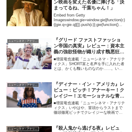
ン映画を変えた名優に捧げる「決
まってるね、千葉ちゃん！」
Embed from Getty
Imageswindow.gie=window.gie||function(c)
{(gie.q=gie.q||[]).push(c)};gie(function()
{gie.widgets.load({id...
『グリード ファストファッショ
ニューシネマ・アナリティクス
ン帝国の真実』レビュー：資本主
義の強欲怪物が織り成す醜悪狂
乱、そして魅惑的人生
■増當竜也連載「ニューシネマ・アナリテ
ィクス」SHORT富と名声を手に入れた者
とは、かくも醜いものなのか……。い
や、もちろん全員が全員そうではないに
しても、この映画を見ると「俺って平凡
な人生で幸せなのかも……（でも、もう
『ディナー・イン・アメリカ』レ
ニューシネマ・アナリティクス
少しはお金が欲しい）...
ビュー：ビッチ！アナーキー！ク
レイジー！エモーショナルな青春
ラブストーリーが誕生！
■増當竜也連載「ニューシネマ・アナリテ
ィクス」いやはや、冒頭からラストまで
徹頭徹尾ビッチでクレイジーな映画で
す。開巻早々ゲロ吐くは、悪態つくは、
いけないＨしちゃうは、ちゃぶ台ひっく
り返すは、放火するは……などなど、ア
『殺人鬼から逃げる夜』レビュ
ニューシネマ・アナリティクス
ナーキーといえば聞こえは...