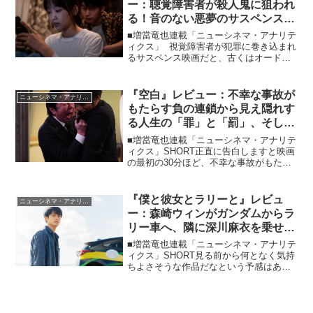
ー：聴覚障害者が殺人鬼に狙われ
る！音のない悪夢のサスペンス映
画の秀作！
■増當竜也連載「ニューシネマ・アナリテ
ィクス」 視覚障害者が犯罪に巻き込まれ
るサスペンス映画だと、古くはオードリ
ー・ヘプバーン主演の『暗くなるまで待
って』（67）が有名で、最近でも『見え
ない目撃者』として中国（15）と日本
『空白』レビュー：不幸な事故が
ニューシネマ・アナリティクス
（19）でリメイ...
もたらす負の連鎖から見え隠れす
る人生の「罪」と「罰」、そし
て……！？
■増當竜也連載「ニューシネマ・アナリテ
ィクス」SHORT正直に告白しますと映画
の最初の30分ほど、不幸な事故がもたら
す無念と怒りが悪意と化していくさま
は、見ていて本当につらくきついものが
ありました。暴走キャラにもほどがある
『僕と彼女とラリーと』レビュ
ニューシネマ・アナリティクス
主人公オヤジ（古田...
ー：森崎ウィンがガンダムからラ
リー車へ、隣に深川麻衣を乗せて
爽やかに疾走！
■増當竜也連載「ニューシネマ・アナリテ
ィクス」SHORT見る前から何となく気持
ちよさそうな作品だなという予感はあり
ましたが、見終えてドンピシャリ、ちょ
っとめげているような気分のときに見た
りすると、大いにリフレッシュできてし
まう爽やかな作品で...