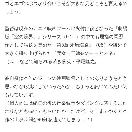
ゴとエゴのぶつかり合いこそが大きな見どころと言えるで
しょう。
監督は現在のアニメ映画ブームの火付け役となった『劇場
版「空の境界」』シリーズ（07～）の中でも屈指の問題
作として話題を集めた『第5章 矛盾螺旋』（08）や海外で
大きく採り上げられた『魔女っ子姉妹のヨヨとネネ』
（13）などで知られる若き俊英・平尾隆之。
彼自身は本作のジーンの映画監督としてのありようをどう
思いながら演出していったのか、ちょっと訊いてみたい気
もしています。
（個人的には編集の後の音楽録音やダビングに関するこだ
わりなども描いてもらいたかったけど、そこまでやると本
作の上映時間が90分を越えてしまう！？）