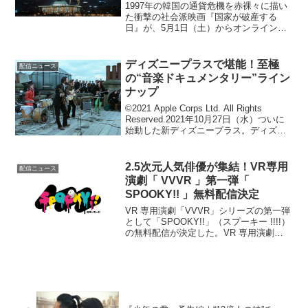
1997年の韓国の通貨危機を赤裸々に描い
た衝撃の社会派映画『国家が破産する
日』が、5月1日（土）からオンライン動
画配信サービスHuluで独占配信（※）さ
れることが決定した。（※）定額制動画
配信サービスにて本作は、国家破綻まで
ディズニープラスで堪能！至極
配信ニュース
の残り1週間、危...
の“音楽ドキュメンタリー”ライン
ナップ
©2021 Apple Corps Ltd. All Rights
Reserved.2021年10月27日（水）ついに
始動した新ディズニープラス。ディズニ
ー、ピクサー、マーベル、スター・ウォ
ーズ、ナショナルジオグラフィックとい
う豪華ライン...
2.5次元人気俳優が集結！VR専用
配信ニュース
演劇「 VVVR 」第一弾「
SPOOKY!! 」無料配信決定
VR 専用演劇「VVVR」シリーズの第一弾
として「SPOOKY!!」（スプーキー !!!!）
の無料配信が決定した。VR 専用演劇
「VVVR」は、ソフトバンクのコンテン
ツ配信サービス「 VR SQUARE 」内の
「ミクサライブ東京チャンネル...