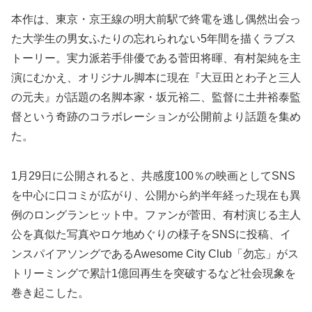
本作は、東京・京王線の明大前駅で終電を逃し偶然出会っ
た大学生の男女ふたりの忘れられない5年間を描くラブス
トーリー。実力派若手俳優である菅田将暉、有村架純を主
演にむかえ、オリジナル脚本に現在『大豆田とわ子と三人
の元夫』が話題の名脚本家・坂元裕二、監督に土井裕泰監
督という奇跡のコラボレーションが公開前より話題を集め
た。
1月29日に公開されると、共感度100％の映画としてSNS
を中心に口コミが広がり、公開から約半年経った現在も異
例のロングランヒット中。ファンが菅田、有村演じる主人
公を真似た写真やロケ地めぐりの様子をSNSに投稿、イ
ンスパイアソングであるAwesome City Club「勿忘」がス
トリーミングで累計1億回再生を突破するなど社会現象を
巻き起こした。