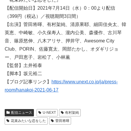
【配信開始日】2021年7月14日（水）0：00より配信
（399円（税込）／視聴期間3日間）
【出演】菅田将暉、有村架純、清原果耶、細田佳央太、韓
英恵、中崎敏、小久保寿人、瀧内公美、森優作、古川琴
音、篠原悠伸、八木アリサ、押井守、Awesome City
Club、PORIN、佐藤寛太、岡部たかし、オダギリジョ
ー、戸田恵子、岩松了、小林薫
【監督】土井裕泰
【脚本】坂元裕二
【ブログ記事リンク】
https://www.unext.co.jp/ja/press-
room/hanakoi-2021-06-17
配信ニュース
U-NEXT
有村架純
花束みたいな恋をした
菅田将暉