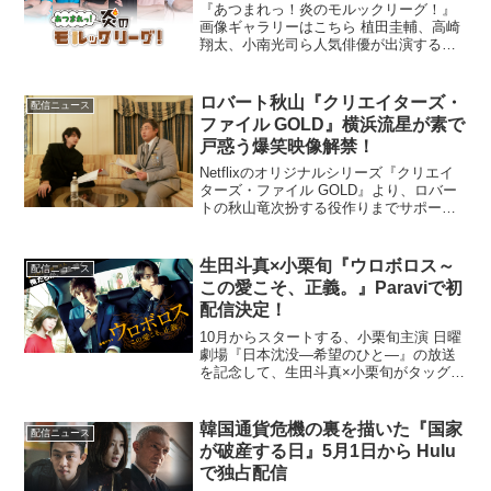
NEXTにて独占配信
『あつまれっ！炎のモルックリーグ！』
画像ギャラリーはこちら 植田圭輔、高崎
翔太、小南光司ら人気俳優が出演するス
ポーツバラエティ番組『あつまれっ！炎
のモルックリーグ！』が、9月1日よりU-
NEXTにて前編・後編で独占配信が決定。
ロバート秋山『クリエイターズ・
配信ニュース
あわせて予告映...
ファイル GOLD』横浜流星が素で
戸惑う爆笑映像解禁！
Netflixのオリジナルシリーズ『クリエイ
ターズ・ファイル GOLD』より、ロバー
トの秋山竜次扮する役作りまでサポート
する伝説のホテルマン折尾豊に、素で戸
惑う横浜流星の姿を収めた映像が解禁さ
れた。大役を務める際は集中力を高める
生田斗真×小栗旬『ウロボロス～
配信ニュース
ために、カン...
この愛こそ、正義。』Paraviで初
配信決定！
10月からスタートする、小栗旬主演 日曜
劇場『日本沈没―希望のひと―』の放送
を記念して、生田斗真×小栗旬がタッグを
組み、2015年に放送されたドラマ『ウロ
ボロス～この愛こそ、正義。』が、9月12
日（日）よる10時9分から3か月間の期間
韓国通貨危機の裏を描いた『国家
配信ニュース
限定で...
が破産する日』5月1日から Hulu
で独占配信