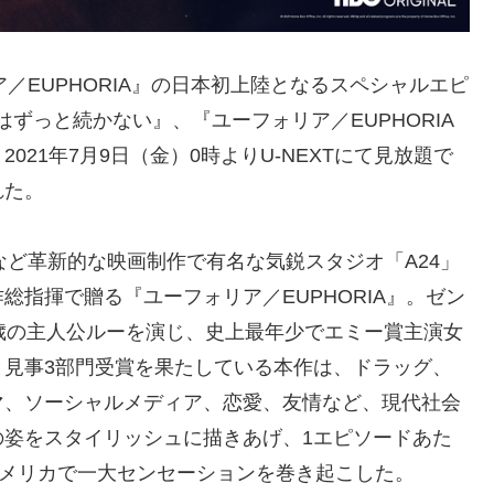
／EUPHORIA』の日本初上陸となるスペシャルエピ
ルはずっと続かない』、『ユーフォリア／EUPHORIA
21年7月9日（金）0時よりU-NEXTにて見放題で
れた。
など革新的な映画制作で有名な気鋭スタジオ「A24」
指揮で贈る『ユーフォリア／EUPHORIA』。ゼン
歳の主人公ルーを演じ、史上最年少でエミー賞主演女
と見事3部門受賞を果たしている本作は、ドラッグ、
マ、ソーシャルメディア、恋愛、友情など、現代社会
の姿をスタイリッシュに描きあげ、1エピソードあた
アメリカで一大センセーションを巻き起こした。