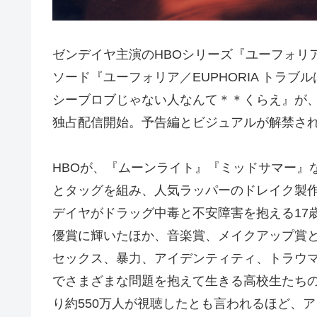
ゼンデイヤ主演のHBOシリーズ『ユーフォリア
ソード『ユーフォリア／EUPHORIA トラブ
シーブロブじゃない人なんて＊＊くらえ』が、20
独占配信開始。予告編とビジュアルが解禁さ
HBOが、『ムーンライト』『ミッドサマー』
とタッグを組み、人気ラッパーのドレイク製作総
デイヤがドラッグ中毒と不安障害を抱える17
優賞に輝いたほか、音楽賞、メイクアップ賞
セックス、暴力、アイデンティティ、トラウ
でさまざまな問題を抱えて生きる高校生たち
り約550万人が視聴したとも言われるほど、