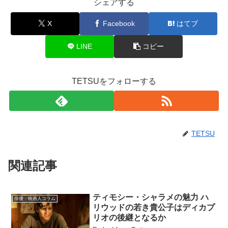
シェアする
X
Facebook
はてブ
LINE
コピー
TETSUをフォローする
TETSU
関連記事
ティモシー・シャラメの魅力 ハ
俳優・映画人コラム
リウッドの若き貴公子はディカプ
リオの後継となるか