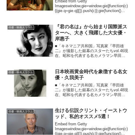
Embed from Getty
Imageswindow.gie=window.gie||function(c)
{(gie.q=gie.q||[]).push(c)};gie(function()
{gie.widgets.load({id...
『君の名は』から始まり国際派ス
俳優・映画人コラム
ターへ、大きく飛躍した大女優・
岸惠子
■「キネマニア共和国」写真家『早田雄
二』が撮影した銀幕のスターたちvol.46現
在、昭和を代表する名カメラマン早田雄
二氏（16～95）が撮り続けてきた銀幕ス
ターたちの写真の数々が、本サイトに
『特集 写真家・早田雄二』として掲載
日本映画黄金時代を象徴する名女
俳優・映画人コラム
されています。...
優・久我美子
■「キネマニア共和国」写真家『早田雄
二』が撮影した銀幕のスターたちvol.48現
在、昭和を代表する名カメラマン早田雄
二氏（16～95）が撮り続けてきた銀幕ス
ターたちの写真の数々が、本サイトに
『特集 写真家・早田雄二』として掲載
生ける伝説クリント・イーストウ
俳優・映画人コラム
されています。...
ッド、私的オススメ5選！
Embed from Getty
Imageswindow.gie=window.gie||function(c)
{(gie.q=gie.q||[]).push(c)};gie(function()