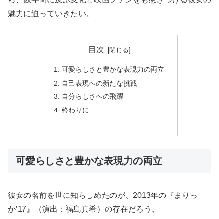
魅力に迫っていきたい。
目次
可愛らしさと豊かな表現力の両立
自己表現への新たな挑戦
自分らしさへの飛躍
終わりに
可愛らしさと豊かな表現力の両立
彼女の名前を世に知らしめたのが、2013年の『まりっ
か’17』（演出：福島真希）の存在だろう。