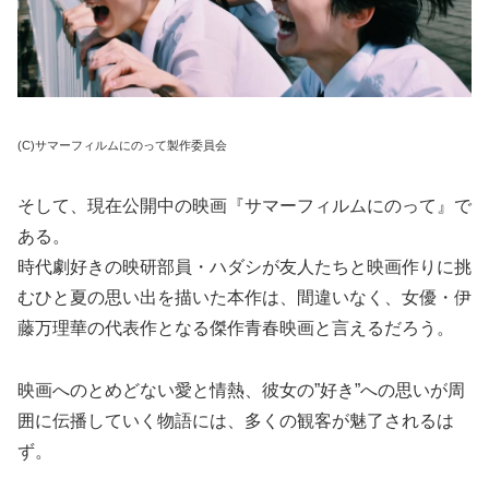
(C)サマーフィルムにのって製作委員会
そして、現在公開中の映画『サマーフィルムにのって』で
ある。
時代劇好きの映研部員・ハダシが友人たちと映画作りに挑
むひと夏の思い出を描いた本作は、間違いなく、女優・伊
藤万理華の代表作となる傑作青春映画と言えるだろう。
映画へのとめどない愛と情熱、彼女の”好き”への思いが周
囲に伝播していく物語には、多くの観客が魅了されるは
ず。