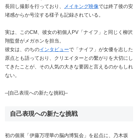
長回し撮影を行っており、
メイキング映像
では終了後の安
堵感からか号泣する様子も記録されている。
実は、このCM、彼女の初個人PV「ナイフ」と同じく柳沢
翔監督がメガホンを担当。
彼女は、のちの
インタビュー
で「ナイフ」が女優を志した
原点とも語っており、クリエイターとの繫がりを大切にし
てきたことが、その人気の大きな要因と言えるのかもしれ
ない。
–{自己表現への新たな挑戦}–
自己表現への新たな挑戦
初の個展「伊藤万理華の脳内博覧会」を起点に、乃木坂