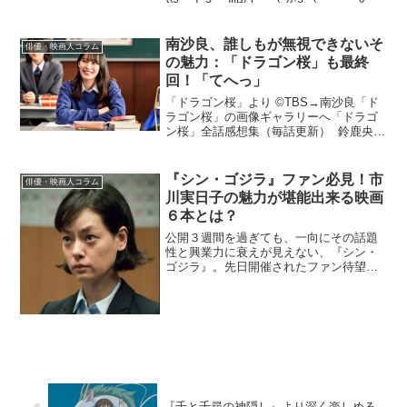
{gie.widgets.load({id...
南沙良、誰しもが無視できないそ
俳優・映画人コラム
の魅力：「ドラゴン桜」も最終
回！「てへっ」
「ドラゴン桜」より ©TBS→南沙良「ド
ラゴン桜」の画像ギャラリーへ「ドラゴ
ン桜」全話感想集（毎話更新） 鈴鹿央
士、異次元級の存在感と魅力 平手友梨
奈、絶対に無視できないその魅力 志田彩
良、凛々しさと優しさ溢れるその魅力 細
『シン・ゴジラ』ファン必見！市
俳優・映画人コラム
田佳央太の恐ろ...
川実日子の魅力が堪能出来る映画
６本とは？
公開３週間を過ぎても、一向にその話題
性と興業力に衰えが見えない、『シン・
ゴジラ』。先日開催されたファン待望の
発声可能上映のチケットも、発売開始後
わずか７分で完売！続いて企画された女
性限定の上映会も、発売開始３分で完売
するなど、未だに幅広い層...
『千と千尋の神隠し』より深く楽しめる