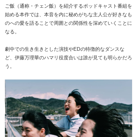
ご飯（通称・チェン飯）を紹介するポッドキャスト番組を
始める本作では、本音を内に秘めがちな主人公が好きなも
のへの愛を語ることで周囲との関係性を深めていくことに
なる。
劇中での生き生きとした演技やEDの特徴的なダンスな
ど、伊藤万理華のハマリ役度合いは誰が見ても明らかだろ
う。