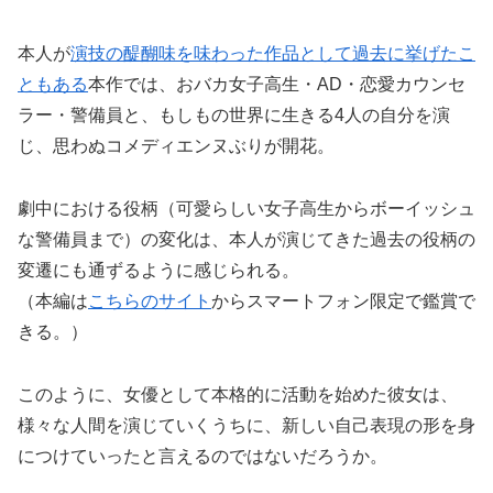
本人が
演技の醍醐味を味わった作品として過去に挙げたこ
ともある
本作では、おバカ女子高生・AD・恋愛カウンセ
ラー・警備員と、もしもの世界に生きる4人の自分を演
じ、思わぬコメディエンヌぶりが開花。
劇中における役柄（可愛らしい女子高生からボーイッシュ
な警備員まで）の変化は、本人が演じてきた過去の役柄の
変遷にも通ずるように感じられる。
（本編は
こちらのサイト
からスマートフォン限定で鑑賞で
きる。）
このように、女優として本格的に活動を始めた彼女は、
様々な人間を演じていくうちに、新しい自己表現の形を身
につけていったと言えるのではないだろうか。