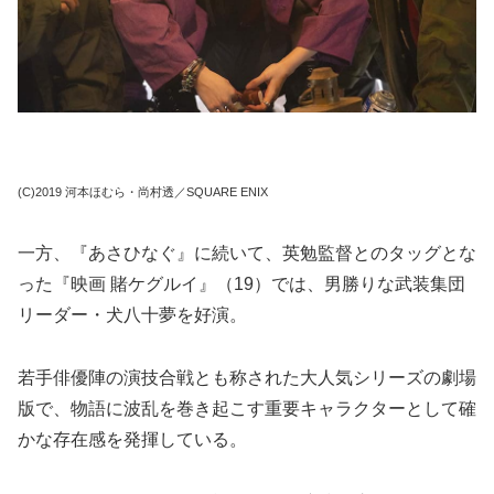
(C)2019 河本ほむら・尚村透／SQUARE ENIX
一方、『あさひなぐ』に続いて、英勉監督とのタッグとな
った『映画 賭ケグルイ』（19）では、男勝りな武装集団
リーダー・犬八十夢を好演。
若手俳優陣の演技合戦とも称された大人気シリーズの劇場
版で、物語に波乱を巻き起こす重要キャラクターとして確
かな存在感を発揮している。