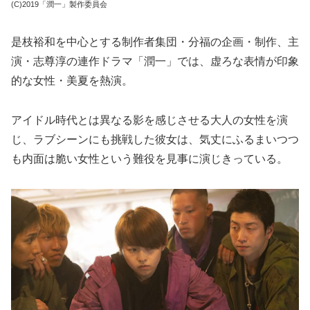
(C)2019「潤一」製作委員会
是枝裕和を中心とする制作者集団・分福の企画・制作、主
演・志尊淳の連作ドラマ「潤一」では、虚ろな表情が印象
的な女性・美夏を熱演。
アイドル時代とは異なる影を感じさせる大人の女性を演
じ、ラブシーンにも挑戦した彼女は、気丈にふるまいつつ
も内面は脆い女性という難役を見事に演じきっている。