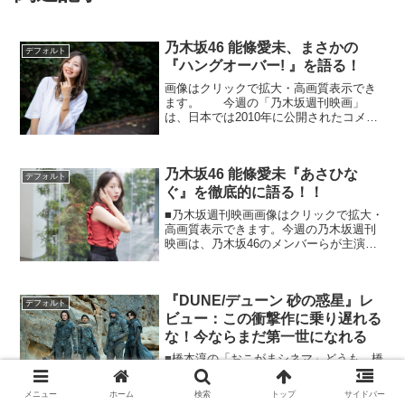
乃木坂46 能條愛未、まさかの
デフォルト
『ハングオーバー! 』を語る！
画像はクリックで拡大・高画質表示でき
ます。 今週の「乃木坂週刊映画」
は、日本では2010年に公開されたコメデ
ィ映画『ハングオーバー！ 消えた花ム
コと史上最悪の二日酔い』について。か
なりぶっ飛んだこの映画を、能條さんは
乃木坂46 能條愛未『あさひな
どうご覧になられたので...
デフォルト
ぐ』を徹底的に語る！！
■乃木坂週刊映画画像はクリックで拡大・
高画質表示できます。今週の乃木坂週刊
映画は、乃木坂46のメンバーらが主演す
る『あさひなぐ』について。乃木坂46の
メンバーが乃木坂46のメンバーが出演し
ている映画を語るというスペシャル回で
『DUNE/デューン 砂の惑星』レ
す。それでは、お...
デフォルト
ビュー：この衝撃作に乗り遅れる
な！今ならまだ第一世になれる
■橋本淳の「おこがまシネマ」どうも、橋
本淳です。92回目の更新、今回もどうぞ
よろしくお願いいたします。立ち合って
メニュー
ホーム
検索
トップ
サイドバー
しまった。。座席から立てなくなる。そ