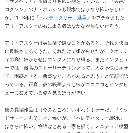
『サスペリア』本編よりも怖い顔をしているし、『哭声/
コクソン』のナ・ホンジンも現場ではかなり怖いらしい
が、2018年に『
ヘレディタリー 継承
』をブチかました
アリ・アスターの右に出る者はなかなか居ないだろう。
アリ・アスターは実生活で嫌なことがあると、それを映画
に反映させるそうだ。それだけで嫌がらせだが、クオリテ
ィの高い嫌がらせはエンタメになり得る。またインタビュ
ーでは「最高のストーリーテリングって、人を不快にさせ
て、困惑させる、悪戯なところがあると思う」と笑顔で語
っている。正直、彼の映画よりも彼がニコニコとインタビ
ューに答えている姿を見るほうが怖い。
彼の長編作品は（今のところ）いずれもホラーだ。『ミッ
ドサマー』もそこそこ怖いが、『ヘレディタリー/継承』
はさらに怖い。物語はとある一家を描く。ミニチュア模型