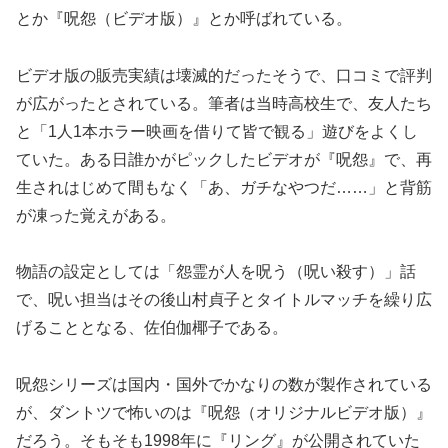
とか『呪怨（ビデオ版）』とか呼ばれている。
ビデオ版の販売実績は壊滅的だったそうで、口コミで評判
が広がったとされている。筆者は当時高校生で、友人たち
と「1人1本ホラー映画を借りて皆で観る」遊びをよくし
ていた。ある日誰かがピックしたビデオが『呪怨』で、再
生されはじめて間もなく「あ、ガチなやつだ……」と背筋
が凍った覚えがある。
物語の設定としては「怨霊が人を呪う（呪い殺す）」話
で、呪い担当はその後山村貞子とタイトルマッチを繰り広
げることとなる、佐伯伽椰子である。
呪怨シリーズは国内・国外でかなりの数が製作されている
が、ダントツで怖いのは『呪怨（オリジナルビデオ版）』
だろう。そもそも1998年に『リング』が公開されていた