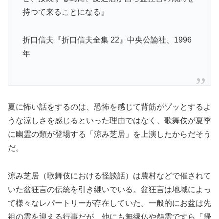
持つて来ることになる』
折口信夫『折口信夫全集 22』中央公論社、1996
年
夏に怖い話をするのは、恐怖を感じて背筋がゾッとするよ
うな涼しさを感じるといった理由ではなく、歌舞伎が夏季
に幽霊の類が登場する「涼み芝居」を上演したからだそう
だ。
涼み芝居（歌舞伎における怪談話）は農村などで催されて
いた盆狂言の伝統を引き継いでいる。盆狂言は地域によっ
て様々なレパートリーが存在していた。一般的にお盆は先
祖の霊を迎える行事だが、他にも無縁仏や怨霊ですら「帰