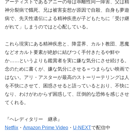
アーティストであるアニーの母は乖離性同一障害、父は精
神分裂病で餓死、兄は被害妄想が原因で自殺、自身も夢遊
病で、先天性遺伝による精神疾患が子どもたちに「受け継
がれて」しまうのではと心配している。
これら現実にある精神疾患と、降霊界、カルト教団、悪魔
などオカルト要素が絶妙に結びつく手付きたるや鮮や
か……というよりも鑑賞者を実に嫌な気分にさせ続ける。
念のために書くが、嫌な気分にさせる＝つまらない映画で
はない。アリ・アスターが最高のストーリーテリングは人
を不快にさせて、困惑させると語っているとおり、不快に
なり、わけがわからず困惑して、圧倒的な恐怖を感じさせ
てくれる。
『ヘレディタリー 継承』
Netflix
・
Amazon Prime Video
・
U-NEXT
で配信中