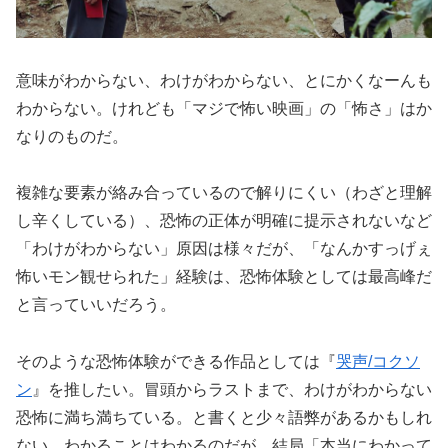
意味がわからない、わけがわからない、とにかくなーんも
わからない。けれども「マジで怖い映画」の「怖さ」はか
なりのものだ。
複雑な要素が絡み合っているので解りにくい（わざと理解
し辛くしている）、恐怖の正体が明確に提示されないなど
「わけがわからない」原因は様々だが、「なんかすっげぇ
怖いモン観せられた」経験は、恐怖体験としては最高峰だ
と言っていいだろう。
そのような恐怖体験ができる作品としては『
哭声/コクソ
ン
』を推したい。冒頭からラストまで、わけがわからない
恐怖に満ち満ちている。と書くと少々語弊があるかもしれ
ない。わかることはわかるのだが、結局「本当にわかって