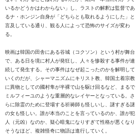
いるかどうかはわからない」し、ラストの解釈は監督であ
るナ・ホンジン自身が「どちらとも取れるようにした」と
言及している通り、観る人によって恐怖のサイズが変わ
る。
映画は韓国の田舎にある谷城（コクソン）という村が舞台
で、ある日を境に村人が発狂し、人々を惨殺する事件が連
続して発生する。その事件はなぜ起こったのかを解明して
いくのだが、シャーマニズムにキリスト教、韓国土着宗教
に異物としての國村隼が半裸で山を駆け回るなど、まるで
ミルフィーユのような重層的なレイヤーとなっている。さ
らに除霊のために登場する祈祷師も怪しいし、謎すぎる謎
の女も怪しい。誰が本当のことを言っているのか、誰が犯
人（元凶）なのか、疑心暗鬼になりすぎて性格が悪くなり
そうなほど、複雑怪奇に物語は進行していく。