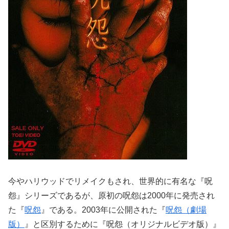
今やハリウッドでリメイクもされ、世界的に有名な『呪
怨』シリーズであるが、原初の呪怨は2000年に発売され
た『
呪怨
』である。2003年に公開された『
呪怨（劇場
版）
』と区別するために『呪怨（オリジナルビデオ版）』