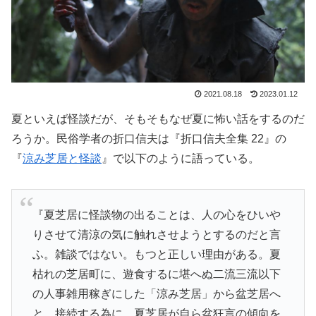
2021.08.18
2023.01.12
夏といえば怪談だが、そもそもなぜ夏に怖い話をするのだ
ろうか。民俗学者の折口信夫は『折口信夫全集 22』の
『
涼み芝居と怪談
』で以下のように語っている。
『夏芝居に怪談物の出ることは、人の心をひいや
りさせて清涼の気に触れさせようとするのだと言
ふ。雑談ではない。もつと正しい理由がある。夏
枯れの芝居町に、遊食するに堪へぬ二流三流以下
の人事雑用稼ぎにした「涼み芝居」から盆芝居へ
と、接続する為に、夏芝居が自ら盆狂言の傾向を