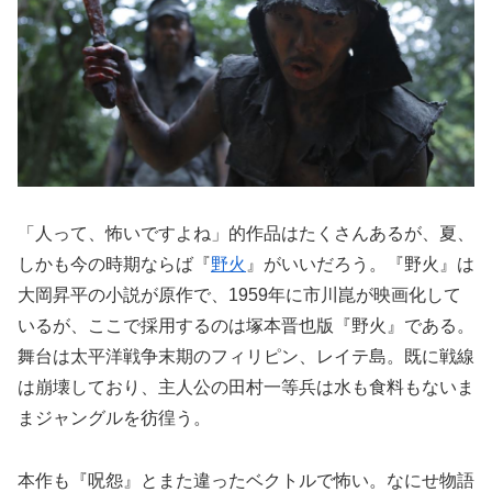
「人って、怖いですよね」的作品はたくさんあるが、夏、
しかも今の時期ならば『
野火
』がいいだろう。『野火』は
大岡昇平の小説が原作で、1959年に市川崑が映画化して
いるが、ここで採用するのは塚本晋也版『野火』である。
舞台は太平洋戦争末期のフィリピン、レイテ島。既に戦線
は崩壊しており、主人公の田村一等兵は水も食料もないま
まジャングルを彷徨う。
本作も『呪怨』とまた違ったベクトルで怖い。なにせ物語