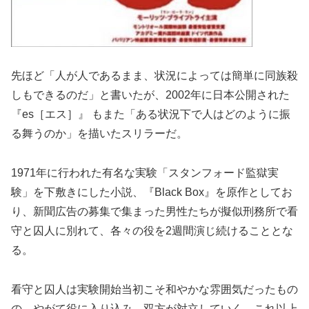
先ほど「人が人であるまま、状況によっては簡単に同族殺
しもできるのだ」と書いたが、2002年に日本公開された
『es［エス］』 もまた「ある状況下で人はどのように振
る舞うのか」を描いたスリラーだ。
1971年に行われた有名な実験「スタンフォード監獄実
験」を下敷きにした小説、『Black Box』を原作としてお
り、新聞広告の募集で集まった男性たちが擬似刑務所で看
守と囚人に別れて、各々の役を2週間演じ続けることとな
る。
看守と囚人は実験開始当初こそ和やかな雰囲気だったもの
の、やがて役に入り込み、双方が対立していく。これ以上