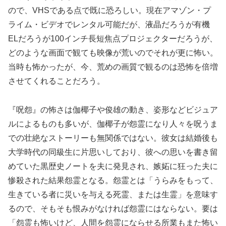
ので、VHSである点で既に恐ろしい。現在アマゾン・プ
ライム・ビデオでレンタル可能だが、液晶だろうが有機
ELだろうが100インチ長短焦点プロジェクターだろうが、
どのような画面で観ても映像が荒いのでそれが更に怖い。
当時も怖かったが、今、荒めの画質で観るのは恐怖を倍増
させてくれることだろう。
『呪怨』の怖さは伽椰子や俊雄の動き、姿形などビジュア
ルによるものも多いが、伽椰子が怨霊になり人々を呪うま
での壮絶なストーリーも無関係ではない。彼女は結婚後も
大学時代の同級生に片思いしており、彼への思いを書き留
めていた黒歴史ノートを夫に発見され、嫉妬に狂った夫に
惨殺された結果怨霊となる。怨霊とは「うらみをもって、
生きている者に災いを与える死霊、または生霊」を意味す
るので、そもそも恨みがなければ怨霊にはならない。要は
「怨霊も怖いけど、人間を怨霊にならせる所業もまた怖い