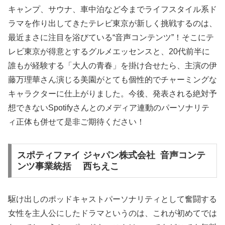
キャンプ、サウナ、車中泊など今までライフスタイル系ド
ラマを作り出してきたテレビ東京が新しく挑戦するのは、
最近まさに注目を浴びている“音声コンテンツ”！そこにテ
レビ東京が得意とするグルメエッセンスと、20代前半に
誰もが経験する「大人の青春」を掛け合せたら、主演の伊
藤万理華さん演じる美園がとても個性的でチャーミングな
キャラクターに仕上がりました。今後、発表される絶対予
想できないSpotifyさんとのメディア連動のパーソナリテ
ィ正体も併せて是非ご期待ください！
スポティファイ ジャパン株式会社 音声コンテ
ンツ事業統括 西ちえこ
駆け出しのポッドキャストパーソナリティとして奮闘する
女性を主人公にしたドラマというのは、これが初めてでは