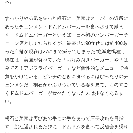
末。
すっかりやる気を失った桐石に、美園はスーパーの近所に
あったチェンメシ・ドムドムバーガーを食べさせて励ま
す。ドムドムバーガーといえば、日本初のハンバーガーチ
ェーン店として知られるが、最盛期の90年代には約400あ
った店舗が現在は27にまで減ってしまった“絶滅危惧種”。
現在は、美園が食べていた「お好み焼きバーガー」や「は
みでる！アジフライバーガー」など個性的なメニューで勝
負をかけている。ピンチのときに食べるにはぴったりのチ
ェンメシだ。桐石がかぶりついている姿を見て、ものすご
くドムドムバーガーが食べたくなった人は少なくあるま
い。
桐石と美園は再びあの手この手を使って店長攻略を目指
す。跳ね返されるたびに、ドムドムを食べて反省会を繰り