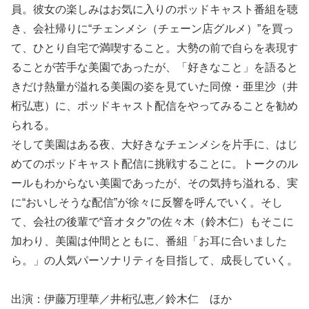
員。彼女の楽しみはお気に入りのポッドキャスト番組を聴
き、会社帰りに“チェンメシ（チェーン店グルメ）”を買っ
て、ひとり自宅で満喫すること。大勢の前で自らを表現す
ることが苦手な美園であったが、「好きなこと」を語ると
きだけ熱量が溢れる美園の姿を見ていた同僚・亜里沙（井
桁弘恵）に、ポッドキャスト配信をやってみることを勧め
られる。
そして美園はある夜、大好きなチェンメシを片手に、はじ
めてのポッドキャスト配信に挑戦することに。トークのル
ールもわからない美園であったが、その気持ち溢れる、実
に“おいしそうな配信”が徐々に反響を呼んでいく。そし
て、会社の後輩で“音オタク”の佐々木（鈴木仁）もそこに
加わり、美園は仲間とともに、番組「お耳に合いました
ら。」の人気パーソナリティを目指して、成長していく。
出演：伊藤万理華／井桁弘恵／鈴木仁 ほか