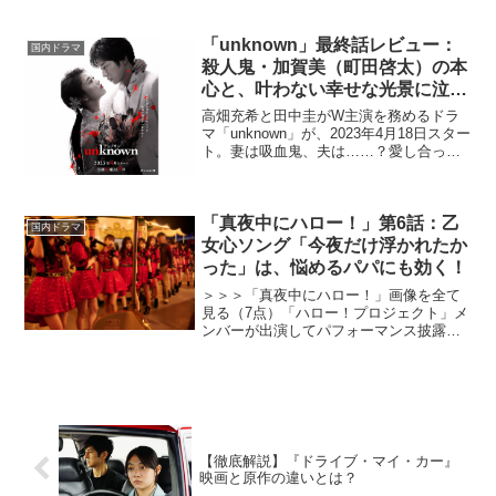
じで非常に心地良いドラマなので本日は
そんなお話を。ちなみに本日（2018年8月
「unknown」最終話レビュー：
17日）...
国内ドラマ
殺人鬼・加賀美（町田啓太）の本
心と、叶わない幸せな光景に泣い
た
高畑充希と田中圭がW主演を務めるドラ
マ「unknown」が、2023年4月18日スター
ト。妻は吸血鬼、夫は……？愛し合って
いるが、お互いに秘密（unknown）を抱
えた夫婦。そして起こる連続殺人……す
べてが明らかになったとき、2人はどうす
る...
「真夜中にハロー！」第6話：乙
国内ドラマ
女心ソング「今夜だけ浮かれたか
った」は、悩めるパパにも効く！
＞＞＞「真夜中にハロー！」画像を全て
見る（7点）「ハロー！プロジェクト」メ
ンバーが出演してパフォーマンス披露、
悩める現代人にエールを送るドラマ「真
夜中にハロー！」が放送開始した。本記
事では、第6話でつばきファクトリーのメ
ンバーによってパフォ...
【徹底解説】『ドライブ・マイ・カー』
映画と原作の違いとは？