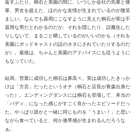
返すふたり。桐石と美園の間に、いつしか会社の先輩と後
輩、男女を超えた、ほのかな友情が生まれているのが微笑
ましい。なんでも器用にこなすように見えた桐石が実は不
器用な男だとわかるのだが、それを隠したり、誤魔化した
りしないで、まるごと晒しているのがいいのかも（それを
美園にポッドキャストの話のネタにされていたりするのだ
が）。最後は、ちゃんと美園のアドバイスにも従うように
もなっていた。
結局、営業に成功した桐石は鼻高々。実は成功したきっか
けは「方言」だったというオチ（桐石と店長が青森出身だ
った）。エンディングダンスには桐石も登場して、本当の
「バディ」になった感じがすごく良かったエピソードだっ
た。やっぱり誰かと一緒に同じものを「うまい！」と思い
ながら食べていると、何か連帯感が生まれるんだろうな
ぁ。