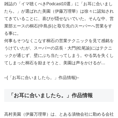
雑誌の「イマ聴くべきPodcast10選」に「お耳に合いまし
たら。」が選ばれた美園（伊藤万理華）は徐々に認知され
てきていることに、喜びが隠せないでいた。そんな中、営
業部エースの桐石(中島歩)と取引先のスーパーへ営業をす
る事に。
何事もそつなくこなす桐石の営業テクニックを見て感銘を
うけていたが、スーパーの店長・大門(松尾諭)にはテクニ
ックが通じず、壁にぶち当たってしまう。やる気を失くし
てしまった桐石を励まそうと、美園は声をかけるが…
–{「お耳に合いましたら。」作品情報}–
「お耳に合いましたら。」作品情報
高村美園（伊藤万理華）は、とある漬物会社に勤める会社