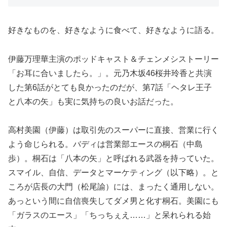
好きなものを、好きなように食べて、好きなように語る。
伊藤万理華主演のポッドキャスト＆チェンメシストーリー
「お耳に合いましたら。」。元乃木坂46桜井玲香と共演
した第6話がとても良かったのだが、第7話「ヘタレ王子
と八本の矢」も実に気持ちの良いお話だった。
高村美園（伊藤）は取引先のスーパーに直接、営業に行く
よう命じられる。バディは営業部エースの桐石（中島
歩）。桐石は「八本の矢」と呼ばれる武器を持っていた。
スマイル、自信、データとマーケティング（以下略）。と
ころが店長の大門（松尾諭）には、まったく通用しない。
あっという間に自信喪失してダメ男と化す桐石。美園にも
「ガラスのエース」「ちっちぇえ……」と呆れられる始