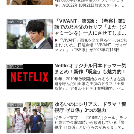
Princeの平野紫耀主演のドラマ「クロサ
ギ」が2022年10月21日放送スタート。人
気マンガ「クロサギ」が2022年を舞台
に、新たにドラマ化。平野が演じるのは
詐欺によって家族を失った主人公・黒
「VIVANT」第5話：【考察】第1
国内ドラマ
崎。...
話での乃木父のセリフ「また（ジ
ャミーンを）一人にさせてしまっ
たな」の「また」とは？
▶︎「VIVANT」画像を全て見るベールに包
まれていた、日曜劇場「VIVANT（ヴィヴ
ァン）」（TBS系）が2023年7月16日
（日）より遂に始まった。主役の丸菱商
事の乃木憂助を演じるのは「半沢直樹」
以来、3年ぶりの日曜劇場主演となる堺雅
Netflixオリジナル日本ドラマ一気
国内ドラマ
人...
まとめ！新作『呪怨』も魅力的！
昨年、2019年放映開始されるや大きな話
題を呼んだ山田孝之主演のドラマ『全裸
監督』。アダルトビデオ黎明期で、バブ
ル期に差し掛かる時期でもあった日本の
アダルト業界を舞台にどろどろとした欲
望の物語が展開されました。結果として
ゆるいのにシリアス、ドラマ「警
国内ドラマ
Netflixの20...
視庁 ゼロ係」3つの魅力
Ⓒテレビ東京 2018年7月クール、テレ
ビ東京で金曜20時から放送している「警
視庁 ゼロ係」というものがありまして、
これが「ゆるいのにシリアス」という感