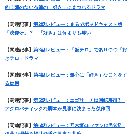
的！隙のない布陣の「好き」にまつわるドラマ
【関連記事】
第2話レビュー：まるでポッドキャスト版
「映像研」？ 「好き」は何よりも尊い
【関連記事】
第3話レビュー：「飯テロ」でありつつ「好
きテロ」ドラマ
【関連記事】
第4話レビュー：無心に「好き」なことをす
る効用
【関連記事】
第5話レビュー：エゴサーチは回転寿司⁉︎
アクロバティックな脚本が見事に決まった傑作回
【関連記事】
第6話レビュー：乃木坂46ファンは号泣⁉
伊藤万理華＆桜井玲香の見事な共演