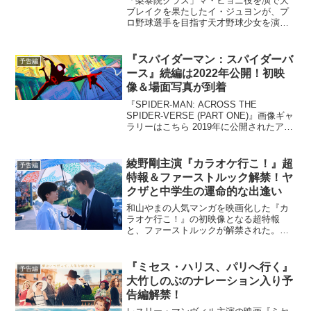
「梨泰院クラス」マ・ヒョニ役を演で大
ブレイクを果たしたイ・ジュヨンが、プ
ロ野球選手を目指す天才野球少女を演じ
た注目の話題作『野球少女』の日本版オ
リジナル予告編が到着した。本作は、プ
ロ野球選手になる夢を叶えるため、見え
『スパイダーマン：スパイダーバ
予告編
ない壁に立ち向かう天才野...
ース』続編は2022年公開！初映
像＆場面写真が到着
『SPIDER-MAN: ACROSS THE
SPIDER-VERSE (PART ONE)』画像ギャ
ラリーはこちら 2019年に公開されたアニ
メーション映画『スパイダーマン：スパ
イダーバース』の続編が、『SPIDER-
MAN: ACRO...
綾野剛主演『カラオケ行こ！』超
予告編
特報＆ファーストルック解禁！ヤ
クザと中学生の運命的な出逢い
和山やまの人気マンガを映画化した『カ
ラオケ行こ！』の初映像となる超特報
と、ファーストルックが解禁された。絶
対に歌がうまくならなければならない主
演のヤクザ・成田狂児役には綾野剛。
【中学生に歌の指導を頼むヤクザ】とい
『ミセス・ハリス、パリへ行く』
予告編
うこれまでにない一風変わった...
大竹しのぶのナレーション入り予
告編解禁！