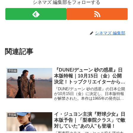
シネマズ 編集部をフォローする
シネマズ 編集部
関連記事
『DUNE/デューン 砂の惑星』日
予告編
本版特報｜10月15日（金）公開
決定！トップクリエイターから期
待の声続々到着
『DUNE/デューン 砂の惑星』の日本公開
が10月15日（金）に決定し、日本版特報
が解禁された。本作は1965年の発売以
来、多くのカルチャーに影響を与え続
け、一説には『スター・ウォーズ』『風
の谷のナウシカ』『アバター』などの歴
イ・ジュヨン主演『野球少女』日
予告編
史に名を刻む名...
本版予告｜「梨泰院クラス」で敵
対していた“あの人”も登場！