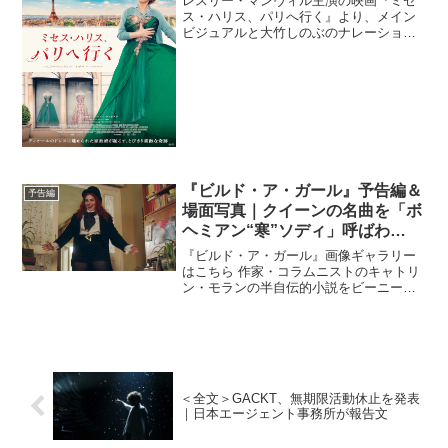
レスリー・マンヴィル主演の映画『ミセ
ス・ハリス、パリへ行く』より、メイン
ビジュアルと大竹しのぶのナレーション
によるとびきりチャーミングな予告編が
解禁された。舞台は1950年代、ロンド
ン。戦争で夫を亡くした家政婦がある日
働き先で1枚の美しいド...
『ビルド・ア・ガール』予告編＆
予告編
場面写真｜クイーンの名曲を「ボ
ヘミアン“寒”ソディ」呼ばわ
り！？
『ビルド・ア・ガール』画像ギャラリー
はこちら 作家・コラムニストのキャトリ
ン・モランの半自伝的小説をビーニー・
フェルドスタイン主演で映画化した、
『ビルド・ア・ガール』の予告映像と場
面写真が解禁された。物語の舞台はオア
シス、ブラー、プライマル...
＜全文＞GACKT、無期限活動休⽌を発表
｜⽇本エージェント事務所が報告文