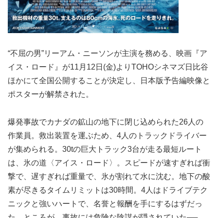
“不屈の男”リーアム・ニーソンが主演を務める、映画『ア
イス・ロード』が11月12日(金)よりTOHOシネマズ日比谷
ほかにて全国公開することが決定し、日本版予告編映像と
ポスターが解禁された。
爆発事故でカナダの鉱山の地下に閉じ込められた26人の
作業員。救出装置を運ぶため、4人のトラックドライバー
が集められる。30tの巨大トラック3台が走る最短ルート
は、氷の道〈アイス・ロード〉。スピードが速すぎれば衝
撃で、遅すぎれば重量で、氷が割れて水に沈む。地下の酸
素が尽きるタイムリミットは30時間。4人はドライブテク
ニックと強いハートで、名誉と報酬を手にするはずだっ
た。ところが、事故には危険な陰謀が隠されていた──。