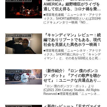
ニューシネマ・アナリティクス
定移住した模...
AMERICA』細野晴臣がライヴを
通して伝え得る、コロナ禍を乗り
越える自由の意思
■増當竜也連載「ニューシネマ・アナリテ
ィクス」SHORT細野晴臣といえば2019年
にドキュメンタリー映画『NO
SMOKING』が公開されたばかりだった
ので、立て続けに第2弾？と思いきや、こ
れがコロナ禍の音楽界はもとよりエンタ
『キャンディマン』レビュー：続
ニューシネマ・アナリティクス
テインメントの...
編でありリブートでもある、現代
社会を見据えた異色ホラー映画！
■増當竜也連載「ニューシネマ・アナリテ
ィクス」SHORT鏡に向かって「キャンデ
ィマン！」と、その名を5回唱えると死ん
でしまう！『キャンディマン』のシリー
ズは1992年以来3作品が作られてきました
が、今回はその最新第4弾と呼ぶには少し
〈新作紹介〉『ロン 僕のポンコ
ニューシネマ・アナリティクス
抵抗があ...
ツ・ボット』『アイの歌声を聴か
せて』：ユニークな共通点ありの
ＳＦアニメ映画！
『ロン 僕のポンコツ・ボット』より
(C)2021 20th Century Studios. All Rights
Reserved.■増當竜也連載「ニューシネ
マ・アナリティクス」2021年10月22日公
開のアメリカ映画『ロン 僕のポンコ...
＜新作レビュー＞『天才ヴァイオ