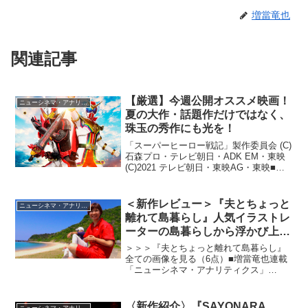
増當竜也
関連記事
【厳選】今週公開オススメ映画！
ニューシネマ・アナリティクス
夏の大作・話題作だけではなく、
珠玉の秀作にも光を！
「スーパーヒーロー戦記」製作委員会 (C)
石森プロ・テレビ朝日・ADK EM・東映
(C)2021 テレビ朝日・東映AG・東映■増
當竜也連載「ニューシネマ・アナリティ
クス」夏休みにも入り、アニメ作品、特
撮作品などが2021年7月22日から続...
＜新作レビュー＞『夫とちょっと
ニューシネマ・アナリティクス
離れて島暮らし』人気イラストレ
ーターの島暮らしから浮かび上が
るコミュニケーションの大切さ
＞＞＞『夫とちょっと離れて島暮らし』
全ての画像を見る（6点）■増當竜也連載
「ニューシネマ・アナリティクス」
SHORTInstagramのフォロワー10万人の
人気イラストレーター、ちゃずさんが鹿
児島県の奄美群島・加計呂麻島に期間限
〈新作紹介〉『SAYONARA