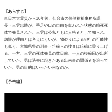
【あらすじ】
東日本大震災から10年後、仙台市の保健福祉事務所課
長・三雲忠勝が、手足や口の自由を奪われた状態の餓死死
体で発見された。三雲は公私ともに人格者として知られ、
怨恨が理由とは考えにくいが、物盗りによる犯行の可能性
も低く、宮城県警の刑事・笘篠らの捜査は暗礁に乗り上げ
る。一方、三雲の死体発見の数日前、一人の模範囚が出所
していた。男は過去に起きたある出来事の関係者を追って
いた。男の目的はいったい何なのか。
【予告編】