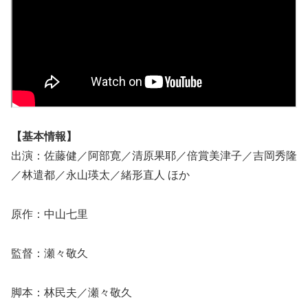
【基本情報】
出演：佐藤健／阿部寛／清原果耶／倍賞美津子／吉岡秀隆
／林遣都／永山瑛太／緒形直人 ほか
原作：中山七里
監督：瀬々敬久
脚本：林民夫／瀬々敬久