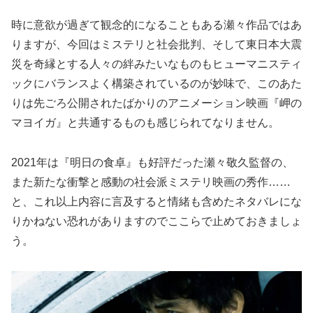
時に意欲が過ぎて観念的になることもある瀬々作品ではあ
りますが、今回はミステリと社会批判、そして東日本大震
災を奇縁とする人々の絆みたいなものもヒューマニスティ
ックにバランスよく構築されているのが妙味で、このあた
りは先ごろ公開されたばかりのアニメーション映画『岬の
マヨイガ』と共通するものも感じられてなりません。
2021年は『明日の食卓』も好評だった瀬々敬久監督の、
また新たな衝撃と感動の社会派ミステリ映画の秀作……
と、これ以上内容に言及すると情緒も含めたネタバレにな
りかねない恐れがありますのでここらで止めておきましょ
う。