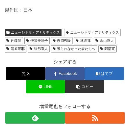
製作国：日本
ニューシネマ・アナリティクス
ニューシネマ・アナリティクス
佐藤健
倍賞美津子
吉岡秀隆
林遣都
永山瑛太
清原果耶
緒形直人
護られなかった者たちへ
阿部寛
シェアする
X
Facebook
はてブ
LINE
コピー
増當竜也をフォローする