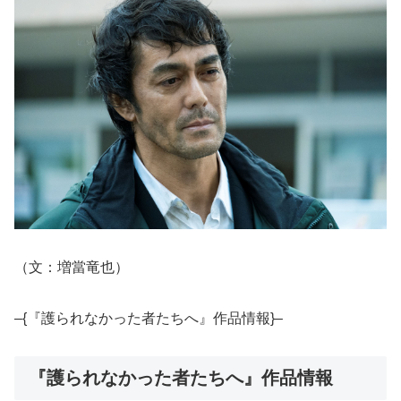
（文：増當竜也）
–{『護られなかった者たちへ』作品情報}–
『護られなかった者たちへ』作品情報