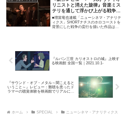
ニューシネマ・アナリティクス
リニストと消えた旋律』音楽ミス
テリを通して浮かび上がる戦争の
蛮行と神への信仰
■増當竜也連載「ニューシネマ・アナリテ
ィクス」SHORTナチスのホロコーストを
背景にした戦争の蛮行を描いた作品は昔
も今も後を絶ちませんが、本作もその中
の1本。ただし、ここでは単なるナチ批判
の域に留まらず、神と信仰の領域にまで
ぐっと踏み込むと...
『ルパン三世 カリオストロの城』上映す
る映画館 全国一覧｜2021.10.1-
『サウンド・オブ・メタル～聞こえると
いうこと～』レビュー：難聴を患ったド
ラマーの聴覚体験を映画館でリアルに再
現！
ホーム
SPECIAL
ニューシネマ・アナリティクス