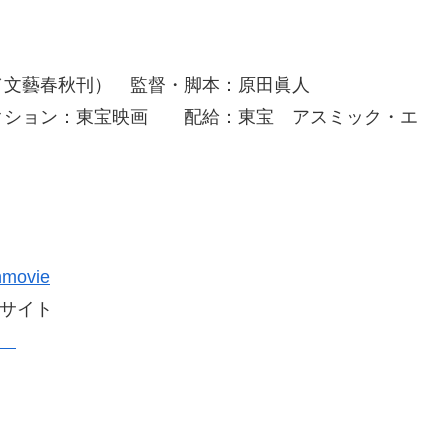
／文藝春秋刊） 監督・脚本：原田眞人
クション：東宝映画 配給：東宝 アスミック・エ
nmovie
Bサイト
0/