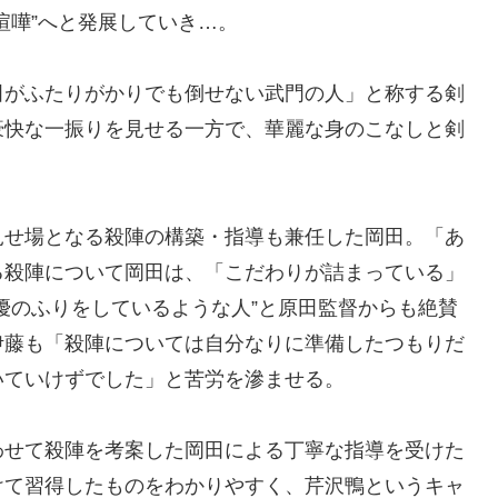
喧嘩”へと発展していき…。
田がふたりがかりでも倒せない武門の人」と称する剣
豪快な一振りを見せる一方で、華麗な身のこなしと剣
見せ場となる殺陣の構築・指導も兼任した岡田。「あ
る殺陣について岡田は、「こだわりが詰まっている」
優のふりをしているような人”と原田監督からも絶賛
伊藤も「殺陣については自分なりに準備したつもりだ
いていけずでした」と苦労を滲ませる。
わせて殺陣を考案した岡田による丁寧な指導を受けた
けて習得したものをわかりやすく、芹沢鴨というキャ