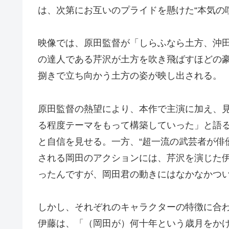
は、次第にお互いのプライドを懸けた“本気の
映像では、原田監督が「しらふなら土方、沖
の達人である芹沢が土方を吹き飛ばすほどの
捌きで立ち向かう土方の姿が映し出される。
原田監督の熱望により、本作で主演に加え、
る程度テーマをもって構築していった」と語
と自信を見せる。一方、“超一流の武芸者が俳
される岡田のアクションには、芹沢を演じた
ったんですが、岡田君の動きにはなかなかつ
しかし、それぞれのキャラクターの特徴に合
伊藤は、「（岡田が）何十年という歳月をか