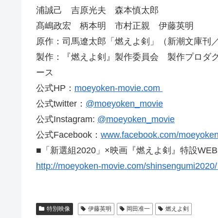
浦誠己 吉原光夫 森本慎太郎
髙嶋政宏 柄本明 市村正親 伊藤英明
原作：司馬遼太郎「燃えよ剣」（新潮文庫刊
製作：『燃えよ剣』製作委員会 製作プロダ
ース
公式HP：
moeyoken-movie.com
公式twitter：
@moeyoken_movie
公式Instagram:
@moeyoken_movie
公式Facebook：
www.facebook.com/moeyoke
■「新選組2020」×映画『燃えよ剣』特設WE
http://moeyoken-movie.com/shinsengumi202
特別映像
伊藤英明
岡田准一
燃えよ剣