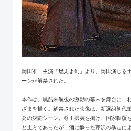
岡田准一主演『燃えよ剣』より、岡田演じる
ーンが解禁された。
本作は、黒船来航後の激動の幕末を舞台に、
ざまを描く。解禁された映像は、新選組初代
発の決闘シーン。尊王攘夷を掲げ、国家転覆
と土方であったが、酒に酔った芹沢の暴走に