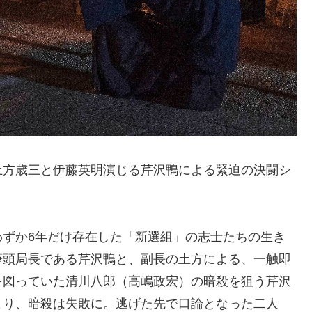
土方歳三と伊藤英明演じる芹沢鴨による緊迫の決闘シ
わずか6年だけ存在した「新選組」の志士たちの生き
筆頭局長である芹沢鴨と、副長の土方による、一触即
を図っていた清川八郎（高嶋政宏）の暗殺を狙う芹沢
より、暗殺は失敗に。逃げた先で口論となった二人