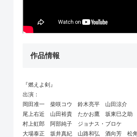
作品情報
『燃えよ剣』
出演：
岡田准一 柴咲コウ 鈴木亮平 山田涼介
尾上右近 山田裕貴 たかお鷹 坂東巳之助
村上虹郎 阿部純子 ジョナス・ブロケ
大場泰正 坂井真紀 山路和弘 酒向芳 松