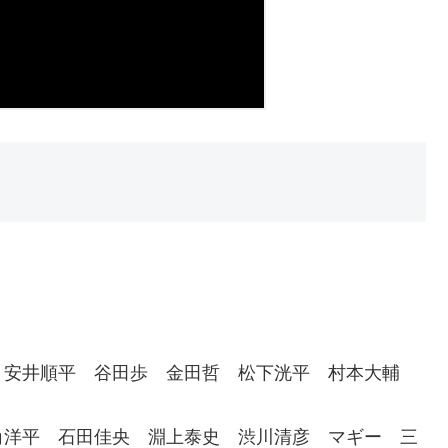
 安井順平 谷田歩 金田哲 松下洸平 村本大輔
角洋平 石田佳央 淵上泰史 渋川清彦 マギー 三