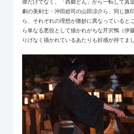
彼だけでなく、「西郷どん」から一転して真
劇の美剣士・沖田総司の山田涼介ら、同じ旗
ら、それぞれの理想が微妙に異なっていると
ら単なる悪役として描かれがちな芹沢鴨（伊藤
りげなく描かれているあたりも好感が持てま