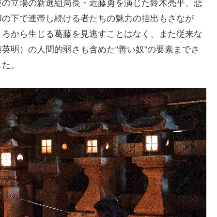
逆の立場の新選組局長・近藤勇を演じた鈴木亮平、悲
印の下で連帯し続ける者たちの魅力の描出もさなが
ころから生じる葛藤を見逃すことはなく、また従来な
英明）の人間的弱さも含めた“善い奴”の要素までさ
した。