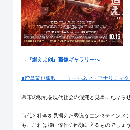
→
『燃えよ剣』画像ギャラリーへ
■増當竜也連載「ニューシネマ・アナリティクス
幕末の動乱を現代社会の混沌と見事にだぶら
時代と社会を見据えた秀逸なエンタテインメ
も、これは特に傑作の部類に入るものでしょ