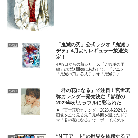
解禁。今回はcinemas PLUS名誉編集長の
弘兼憲...
「鬼滅の刃」公式ラジオ『鬼滅ラ
その他
ヂヲ』4月よりレギュラー放送決
定！
4月9日からの新シリーズ「刀鍛冶の里
編」の放送開始にあわせて、『アニメ
「鬼滅の刃」公式ラジオ「鬼滅ラヂ
ヲ」』が4月2日(日)19時より、ニッポン
放送にてレギュラー放送を行うことが決
定した。本番組のパーソナリティは、竈
「君の花になる」で注目！宮世琉
その他
門炭治郎役の花江夏樹と、...
弥カレンダー発売決定「皆様の
2023年がカラフルに彩られた
ら」
▶︎『宮世琉弥カレンダー2023.4-2024.3』
画像を全て見る先日最終回を迎えたドラ
マ「君の花になる」で、ボーイズグルー
プ「8LOOM」のメンバー・成瀬大二郎役
を演じて注目を集めた宮世琉弥の『宮世
琉弥カレンダー2023.4-2024.3...
“NFTアート”の世界を体感するデ
その他