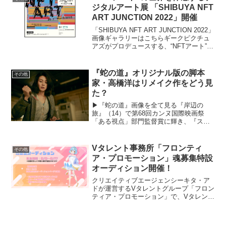
ジタルアート展 「SHIBUYA NFT
ART JUNCTION 2022」開催
「SHIBUYA NFT ART JUNCTION 2022」
画像ギャラリーはこちらギークピクチュ
アズがプロデュースする、“NFTアート”の
世界を体感するデジタルアート展
「SHIBUYA NFT ART JUNCTION 2022」
が、3...
『蛇の道』オリジナル版の脚本
その他
家・高橋洋はリメイク作をどう見
た？
▶︎『蛇の道』画像を全て見る『岸辺の
旅』（14）で第68回カンヌ国際映画祭
「ある視点」部門監督賞に輝き、『スパ
イの妻 劇場版』（20）では第77回ヴェネ
ツィア国際映画祭銀獅子賞を受賞、
『Chime』（24）のワールド・プレミア
Vタレント事務所「フロンティ
その他
を第74回ベル...
ア・プロモーション」魂募集特設
オーディション開催！
クリエイティブエージェンシーキタ・ア
ドが運営するVタレントグループ「フロン
ティア・プロモーション」で、Vタレント
の魂募集特設オーディションが開催され
る。フロンティア・プロモーションは
2023年5月に始動した新しいVタレント事