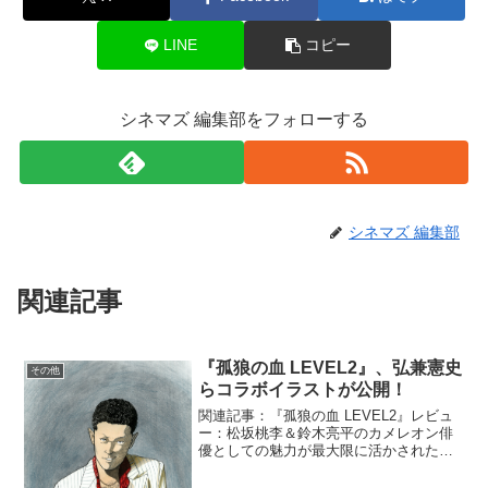
LINE
コピー
シネマズ 編集部をフォローする
シネマズ 編集部
関連記事
『孤狼の血 LEVEL2』、弘兼憲史
その他
らコラボイラストが公開！
関連記事：『孤狼の血 LEVEL2』レビュ
ー：松坂桃李＆鈴木亮平のカメレオン俳
優としての魅力が最大限に活かされた快
作！松坂桃李主演の『孤狼の血
LEVEL2』とのコラボイラストの第3弾が