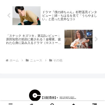
務所で、6月9日...
ドラマ『僕の姉ちゃん』杉野遥亮インタ
ビュー｜姉・ちはるを見て「うらやまし
い」と思った意外なコト
「スナック キズツキ」第1話レビュー：
原田知世の笑顔に癒される！金曜夜、疲
れた心身に染み入るドラマ（※ストーリ
ーネタバレあり）
ホーム
ニュース
その他