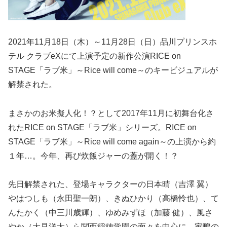
2021年11月18日（木）～11月28日（日）品川プリンスホ
テル クラブeXにて上演予定の新作公演RICE on
STAGE「ラブ米」～Rice will come～のキービジュアルが
解禁された。
まさかのお米擬人化！？として2017年11月に初舞台化さ
れたRICE on STAGE「ラブ米」シリーズ。RICE on
STAGE「ラブ米」～Rice will come again～の上演から約
１年…。今年、再び炊飯ジャーの蓋が開く！？
先日解禁された、登場キャラクターの日本晴（吉澤 翼）
やはつしも（永田聖一朗）、きぬひかり（高橋怜也）、て
んたかく（中三川歳輝）、ゆめみずほ（加藤 健）、風さ
やか（大見洋太）ら関西稲穂学園の面々を中心に、家鴨の