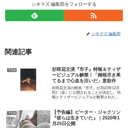
シネマズ 編集部をフォローする
シネマズ 編集部
関連記事
杉咲花主演『市子』特報＆ティザ
予告編
ービジュアル解禁！「精根尽き果
てるまで心血を注いだ」意欲作
杉咲花主演の映画『市子』が2023年12月
8日（金）に公開されることが決定し、特
報とティザービジュアルが解禁された。
本作は、監督の戸田彬弘が主宰する劇団
チーズtheater旗揚げ公演作品でもあり、
サンモールスタジオ選定賞2015では最優
【予告編】ピーター・ジャクソン
予告編
秀脚...
『彼らは生きていた』｜2020年1
月25日公開