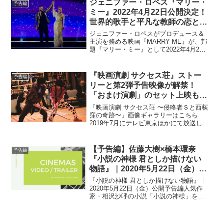
ジェニファー・ロペス『マリー・
予告編
ミー』2022年4月22日公開決定！
世界的歌手と平凡な教師の恋と結
婚を描く
ジェニファー・ロペスがプロデュース＆
主演を務める映画『MARRY ME』が、邦
題『マリー・ミー』として2022年4月22
日（金）より全国公開することが決定
し、「デイト・アナウンスメント」映像
が解禁された。主演を務めるジェニファ
『映画演劇 サクセス荘』ストー
予告編
ー・ロペスは、...
リーと第2弾予告映像が解禁！
「おまけ演劇」のセット上映も決
定
『映画演劇 サクセス荘 〜侵略者Ｓと西荻
窪の奇跡〜』画像ギャラリーはこちら
2019年7月にテレビ東京ほかにて放送し
た、2.5次元舞台などで活躍中の俳優によ
る新感覚ドラマ「テレビ演劇 サクセス
荘」を映画化した、『映画演劇 サクセス
【予告編】佐藤大樹×橋本環奈
予告編
荘 〜侵略者...
『小説の神様 君としか描けない
物語』｜2020年5月22日（金）公
開
『小説の神様 君としか描けない物語』｜
2020年5月22日（金）公開予告編人気作
家・相沢沙呼の小説「小説の神様」を佐
藤大樹(EXILE/FANTASTICS)と橋本環奈
のW主演で映画化した『小説の神様 君と
しか描けない物語』の予告編が到着し...