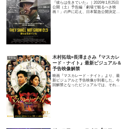
『彼らは生きていた』｜2020年1月25日
公開（土）予告編「劇場で観るべき映
画！」の声に応え、日本緊急公開決定。
本作は、ピーター・ジャクソン監督が
2200時間以上ある100年前の第一次世界
大戦の記録映像から選出した場面のあら
ゆる傷を修復、カ...
木村拓哉×長澤まさみ『マスカレ
予告編
ード・ナイト』最新ビジュアル＆
予告映像解禁
映画『マスカレード・ナイト』より、最
新ビジュアルと予告映像が到着した。今
回解禁となったビジュアルでは、それぞ
れに意味ありげで怪しい表情を浮かべた
日本を代表する豪華俳優陣が勢揃い。事
件解決のために残された時間はわずか、
というタイムリミットを象...