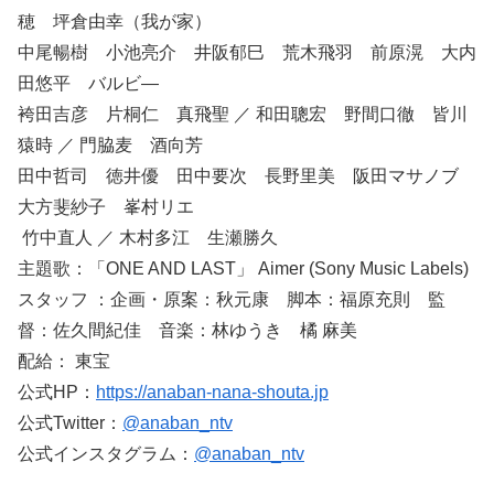
穂 坪倉由幸（我が家）
中尾暢樹 小池亮介 井阪郁巳 荒木飛羽 前原滉 大内
田悠平 バルビ―
袴田吉彦 片桐仁 真飛聖 ／ 和田聰宏 野間口徹 皆川
猿時 ／ 門脇麦 酒向芳
田中哲司 徳井優 田中要次 長野里美 阪田マサノブ
大方斐紗子 峯村リエ
竹中直人 ／ 木村多江 生瀬勝久
主題歌：「ONE AND LAST」 Aimer (Sony Music Labels)
スタッフ ：企画・原案：秋元康 脚本：福原充則 監
督：佐久間紀佳 音楽：林ゆうき 橘 麻美
配給： 東宝
公式HP：
https://anaban-nana-shouta.jp
公式Twitter：
@anaban_ntv
公式インスタグラム：
@anaban_ntv