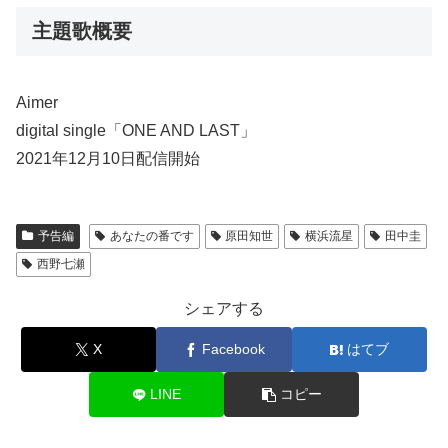
主題歌概要
Aimer
digital single「ONE AND LAST」
2021年12月10日配信開始
予告編
あなたの番です
原田知世
横浜流星
田中圭
西野七瀬
シェアする
X
Facebook
はてブ
LINE
コピー