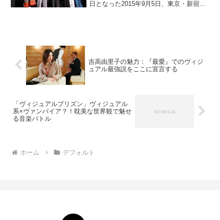
日となった2015年9月5日、東京・新宿
K’s cinemaで、矢崎仁司監督と主要キャ
スト11名が登壇する舞台挨拶がおこなわ
れた。新人脚本家×矢崎仁司監督...
吉高由里子の魅力：『最愛』でのヴィジ
ュアル最強説をここに宣言する
「ヴィジュアルプリズン」ヴィジュアル
系×ヴァンパイア？！耽美な世界観で魅せ
る音楽バトル
ホーム
デフォルト