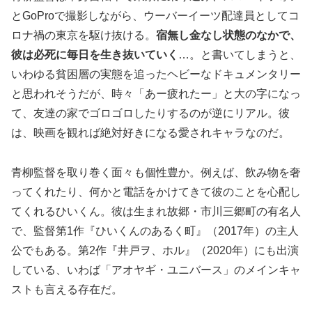
とGoProで撮影しながら、ウーバーイーツ配達員としてコ
ロナ禍の東京を駆け抜ける。
宿無し金なし状態のなかで、
彼は必死に毎日を生き抜いていく
…。と書いてしまうと、
いわゆる貧困層の実態を追ったヘビーなドキュメンタリー
と思われそうだが、時々「あー疲れたー」と大の字になっ
て、友達の家でゴロゴロしたりするのが逆にリアル。彼
は、映画を観れば絶対好きになる愛されキャラなのだ。
青柳監督を取り巻く面々も個性豊か。例えば、飲み物を奢
ってくれたり、何かと電話をかけてきて彼のことを心配し
てくれるひいくん。彼は生まれ故郷・市川三郷町の有名人
で、監督第1作『ひいくんのあるく町』（2017年）の主人
公でもある。第2作『井戸ヲ、ホル』（2020年）にも出演
している、いわば「アオヤギ・ユニバース」のメインキャ
ストも言える存在だ。