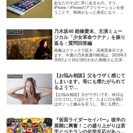
あなたのそばに常にあるもの。そう、
iPhone！iPhoneのアプリケーションを使
うことで、映画がもっと身近になり、も
っと楽しむことができます。今回は、そ
んな映画に関わるアプリケーションをま
とめました。◯ これまでたくさんの映画
乃木坂46 能條愛未、主演ミュー
を観てSNS...
デフォルト
ジカル「少女革命ウテナ」を振り
返る：質問回答編
画像はクリックで拡大・高画質表示でき
ます。今週の乃木坂週刊映画は、2018年3
月8日より16公演行われた能條さん主演の
ミュージカル「少女革命ウテナ～白き薔
薇のつぼみ～」について。今回は能條さ
んに読者のみなさんから募った質問に応
【お悩み相談】父をウザく感じて
デフォルト
えて頂きました...
しまいます。母にも煙たがられて
るようで…
【お悩み相談】父がウザいです。休日は
ゴロゴロしてばかりで、たまに口を開け
ばボソッと嫌みを言うし、母にも煙たが
られています。定年退職後が思いやられ
る……。→Netflix『トリプル・フロンテ
ィア』を観ましょう！ベン・アフレック
『仮面ライダーセイバー』後半の
デフォルト
主演のNetfl...
展開に興奮！この盛り上がりは若
手とベテランの化学反応があって