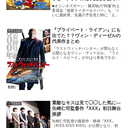
もの
■オジンオズボーン・篠宮暁の“特撮”向上
委員会『仮面ライダーセイバー』も、つ
いに最終章。先週の予告見た時に「え
っ。もう最終章？一週早くない？」と思
ったんですが、公式サイトによると石田
監督が残り3話を担当と書いてあったの
『プライベート・ライアン』にも
デフォルト
で、29日もセイバーは...
出てた？？ヴィン・ディーゼルの
代表作まとめ
『ラストウィッチハンター』が間もなく
公開となるヴィン・ディーゼル。『ワイ
ルド・スピード』がやはり有名ですが、
他にも様々出演。今回はそんなヴィン・
ディーゼルの代表作をまとめてみます。
『プライベート・ライアン』スティーブ
ン・スピルバーグ監督の名...
素敵なキスは見て◯◯した気に―
デフォルト
矢崎仁司監督作『XXX』初日舞台
挨拶
矢崎仁司監督の最新作・映画『XXX』
（KISS KISS KISS）が公開となり、初