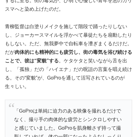
するに至る。街の毒気が、ひ弱で心優しい青年を悪のカリ
スマへと染め上げたのだ。
青柳監督は白塗りメイクを施して階段で踊ったりしない
し、ジョーカースマイルを浮かべて暴徒たちを扇動したり
もしない。ただ、無我夢中で自転車を漕ぎまくるだけだ。
だが
肉体的にも精神的にも疲労し、街の毒気を浴び続ける
ことで、彼は“変貌”する
。ケタケタと笑いながら舌を出
し、「孤独」だの「ハイエナ」だの呪詛の言葉を唱え続け
る。その“変貌”が、GoProを通して活写されているのが
生々しい。
「GoProは単純に迫力のある映像を撮れるだけで
なく、撮り手の肉体的な疲労とシンクロしやすい
と感じていました。GoProを肌身離さず持って撮
影していれば、体の一部になったようなしっくり