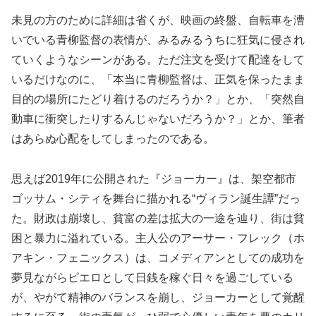
未見の方のために詳細は省くが、映画の終盤、自転車を漕
いでいる青柳監督の表情が、みるみるうちに狂気に侵され
ていくようなシーンがある。ただ注文を受けて配達をして
いるだけなのに、「本当に青柳監督は、正気を保ったまま
目的の場所にたどり着けるのだろうか？」とか、「突然自
動車に衝突したりするんじゃないだろうか？」とか、筆者
はあらぬ心配をしてしまったのである。
思えば2019年に公開された『ジョーカー』は、架空都市
ゴッサム・シティを舞台に描かれる“ヴィラン誕生譚”だっ
た。財政は崩壊し、貧富の差は拡大の一途を辿り、街は貧
困と暴力に溢れている。主人公のアーサー・フレック（ホ
アキン・フェニックス）は、コメディアンとしての成功を
夢見ながらピエロとして日銭を稼ぐ日々を過ごしている
が、やがて精神のバランスを崩し、ジョーカーとして覚醒