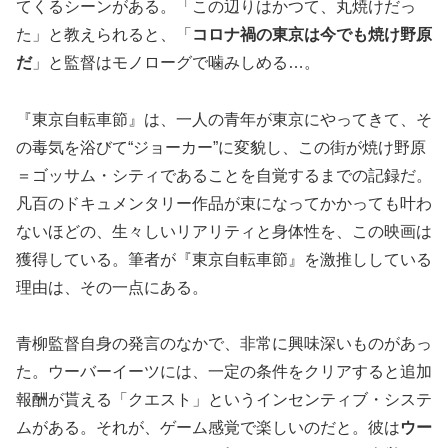
てくるシーンがある。「この辺りはかつて、丸焼けだっ
た」と教えられると、「
コロナ禍の東京は今でも焼け野原
だ
」と監督はモノローグで噛みしめる…。
『東京自転車節』は、一人の青年が東京にやってきて、そ
の毒気を浴びて“ジョーカー”に変貌し、この街が焼け野原
＝ゴッサム・シティであることを自覚するまでの記録だ。
凡百のドキュメンタリー作品が束になってかかっても叶わ
ないほどの、生々しいリアリティと身体性を、この映画は
獲得している。筆者が『東京自転車節』を激推ししている
理由は、その一点にある。
青柳監督自身の発言のなかで、非常に興味深いものがあっ
た。ウーバーイーツには、一定の条件をクリアすると追加
報酬が貰える「クエスト」というインセンティブ・システ
ムがある。それが、ゲーム感覚で楽しいのだと。彼は
ウー