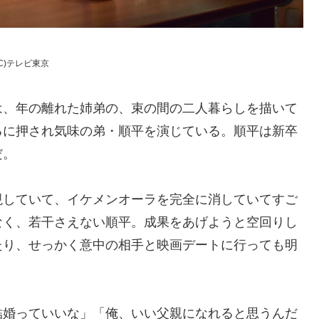
C)テレビ東京
は、年の離れた姉弟の、束の間の二人暮らしを描いて
るに押され気味の弟・順平を演じている。順平は新卒
だ。
現していて、イケメンオーラを完全に消していてすご
なく、若干さえない順平。成果をあげようと空回りし
たり、せっかく意中の相手と映画デートに行っても明
結婚っていいな」「俺、いい父親になれると思うんだ