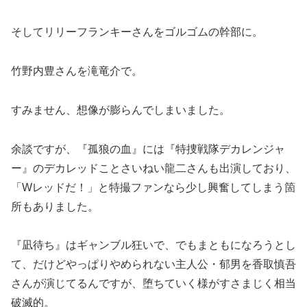
そしてリリーフランキーさんをゴルゴムの幹部に。
竹野内豊さんを滝竜介で。
すみません、想像が膨らんでしまいました。
余談ですが、『孤狼の血』には『特捜戦隊デカレンジャ
ー』のデカレッドことさいねい龍二さんも出演しており、
「Wレッドだ！」と特撮ファンなら少し興奮してしまう箇
所もありました。
『凪待ち』はギャンブル狂いで、でもまともになろうとし
て、だけどやっぱりやめられない主人公・郁男を香取慎吾
さんが演じてるんですが、堕ちていく様がすさまじく相当
破滅的。