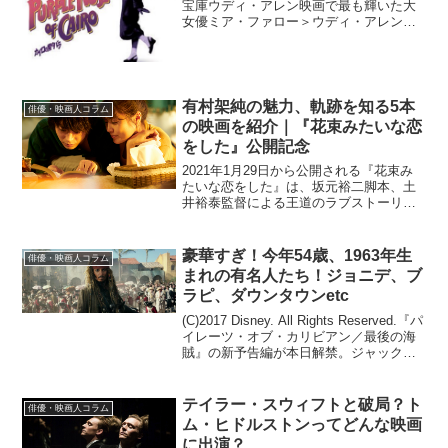
宝庫ウディ・アレン映画で最も輝いた大
女優ミア・ファロー＞ウディ・アレンの
映画は、脚本力と俳優のアンサンブルが
最大の魅力なだけあって、これまで多く
の俳優に、アカデミー賞受賞もしくはノ
ミネートの機会を...
有村架純の魅力、軌跡を知る5本
俳優・映画人コラム
の映画を紹介｜『花束みたいな恋
をした』公開記念
2021年1月29日から公開される『花束み
たいな恋をした』は、坂元裕二脚本、土
井裕泰監督による王道のラブストーリー
映画。菅田将暉＆有村架純を主演に迎
え、若い二人の出会いから同棲、就活、
そして……といった恋の流れを、時代時
豪華すぎ！今年54歳、1963年生
俳優・映画人コラム
代のサブカル的風俗を...
まれの有名人たち！ジョニデ、ブ
ラピ、ダウンタウンetc
(C)2017 Disney. All Rights Reserved.『パ
イレーツ・オブ・カリビアン／最後の海
賊』の新予告編が本日解禁。ジャック・
スパロウを演じるジョニー・デップのコ
ミカルな演技をまた堪能できるというこ
とで期待に胸膨らませ...
テイラー・スウィフトと破局？ト
俳優・映画人コラム
ム・ヒドルストンってどんな映画
に出演？