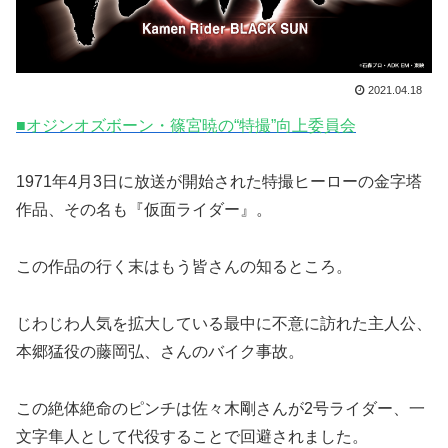
2021.04.18
■オジンオズボーン・篠宮暁の“特撮”向上委員会
1971年4月3日に放送が開始された特撮ヒーローの金字塔
作品、その名も『仮面ライダー』。
この作品の行く末はもう皆さんの知るところ。
じわじわ人気を拡大している最中に不意に訪れた主人公、
本郷猛役の藤岡弘、さんのバイク事故。
この絶体絶命のピンチは佐々木剛さんが2号ライダー、一
文字隼人として代役することで回避されました。