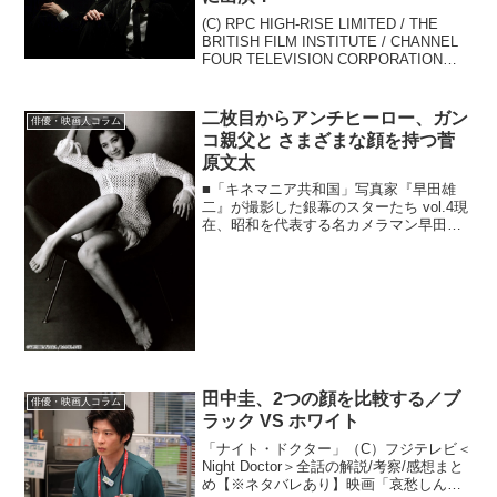
(C) RPC HIGH-RISE LIMITED / THE
BRITISH FILM INSTITUTE / CHANNEL
FOUR TELEVISION CORPORATION
2015若い女性に大人気テイラー・スウィ
フト。別れる度...
二枚目からアンチヒーロー、ガン
俳優・映画人コラム
コ親父と さまざまな顔を持つ菅
原文太
■「キネマニア共和国」写真家『早田雄
二』が撮影した銀幕のスターたち vol.4現
在、昭和を代表する名カメラマン早田雄
二氏（16～95）が撮り続けてきた銀幕ス
ターたちの写真の数々が本サイトに『特
集 写真家・早田雄二』として掲載され
ています。日...
田中圭、2つの顔を比較する／ブ
俳優・映画人コラム
ラック VS ホワイト
「ナイト・ドクター」（C）フジテレビ＜
Night Doctor＞全話の解説/考察/感想まと
め【※ネタバレあり】映画「哀愁しんで