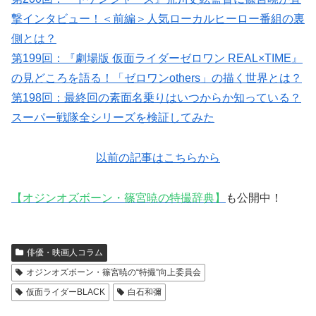
撃インタビュー！＜前編＞人気ローカルヒーロー番組の裏
側とは？
第199回：『劇場版 仮面ライダーゼロワン REAL×TIME』
の見どころを語る！「ゼロワンothers」の描く世界とは？
第198回：最終回の素面名乗りはいつからか知っている？
スーパー戦隊全シリーズを検証してみた
以前の記事はこちらから
【オジンオズボーン・篠宮暁の特撮辞典】
も公開中！
俳優・映画人コラム
オジンオズボーン・篠宮暁の“特撮”向上委員会
仮面ライダーBLACK
白石和彌