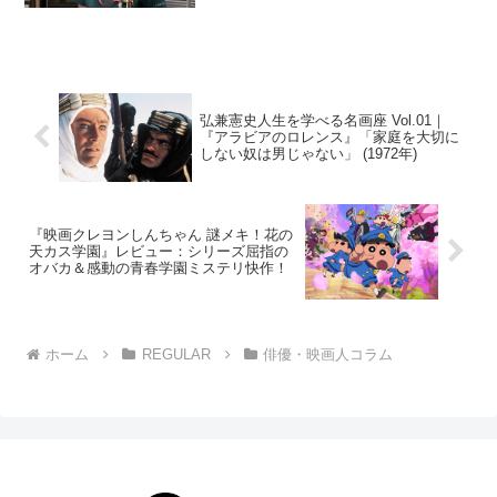
れら」と、幸せがもたらす超ダークサイ
ド｜東紗友美の"映画の読みかた"2021年
出演作だけでも映画『哀愁しんでれ
ら』...
弘兼憲史人生を学べる名画座 Vol.01｜
『アラビアのロレンス』「家庭を大切に
しない奴は男じゃない」 (1972年)
『映画クレヨンしんちゃん 謎メキ！花の
天カス学園』レビュー：シリーズ屈指の
オバカ＆感動の青春学園ミステリ快作！
ホーム
REGULAR
俳優・映画人コラム