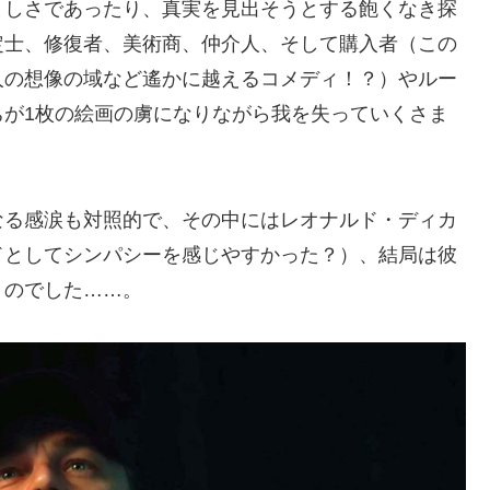
ましさであったり、真実を見出そうとする飽くなき探
定士、修復者、美術商、仲介人、そして購入者（この
人の想像の域など遙かに越えるコメディ！？）やルー
ちが1枚の絵画の虜になりながら我を失っていくさま
なる感涙も対照的で、その中にはレオナルド・ディカ
ドとしてシンパシーを感じやすかった？）、結局は彼
うのでした……。