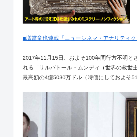
■増當竜也連載「ニューシネマ・アナリティクス
2017年11月15日、およそ100年間行方不
れる「サルバトール・ムンディ（世界の救世
最高額の4億5030万ドル（時価にしておよそ