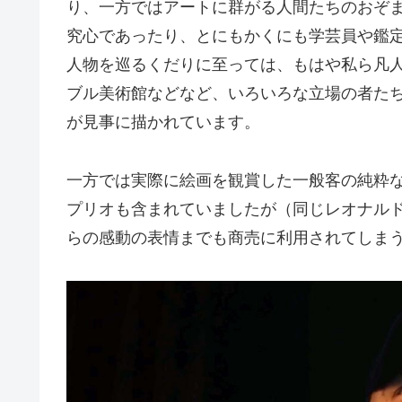
り、一方ではアートに群がる人間たちのおぞ
究心であったり、とにもかくにも学芸員や鑑
人物を巡るくだりに至っては、もはや私ら凡
ブル美術館などなど、いろいろな立場の者た
が見事に描かれています。
一方では実際に絵画を観賞した一般客の純粋
プリオも含まれていましたが（同じレオナル
らの感動の表情までも商売に利用されてしま