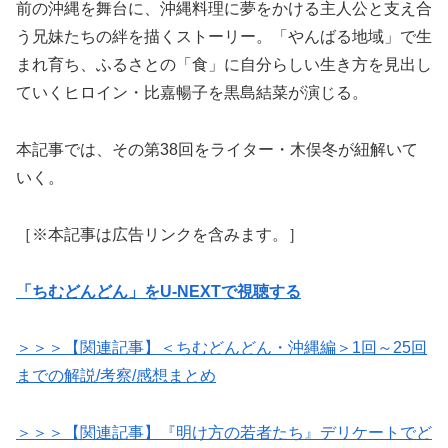
前の沖縄を舞台に、沖縄料理に夢をかける主人公と支え合
う兄妹たちの絆を描くストーリー。「やんばる地域」で生
まれ育ち、ふるさとの「食」に自分らしい生き方を見出し
ていくヒロイン・比嘉暢子を黒島結菜が演じる。
本記事では、その第38回をライター・木俣冬が紐解いて
いく。
［※本記事は広告リンクを含みます。］
「ちむどんどん」をU-NEXTで視聴する
＞＞＞【関連記事】＜ちむどんどん・沖縄編＞1回～25回
までの解説/考察/感想まとめ
＞＞＞【関連記事】『明け方の若者たち』デリケートでど