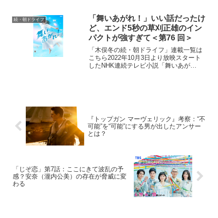
たNHK連続テレビ小説「らんまん」。
「日本の植物学の父」と呼ばれる高知県
出身の植物学者・牧野富太郎の人生をモ
「舞いあがれ！」いい話だったけ
続・朝ドライフ
デルにオリジナルス...
ど、エンド5秒の草刈正雄のイン
パクトが強すぎて＜第76 回＞
「木俣冬の続・朝ドライフ」連載一覧は
こちら2022年10月3日より放映スタート
したNHK連続テレビ小説「舞いあが
れ！」。本作は、主人公・岩倉舞（福原
遥）がものづくりの町・東大阪と自然豊
かな長崎・五島列島で人との絆を育みな
がら、空を飛ぶ夢に向...
『トップガン マーヴェリック』考察：“不
可能”を“可能”にする男が出したアンサー
とは？
「じぞ恋」第7話：ここにきて波乱の予
感？安奈（瀧内公美）の存在が脅威に変
わる