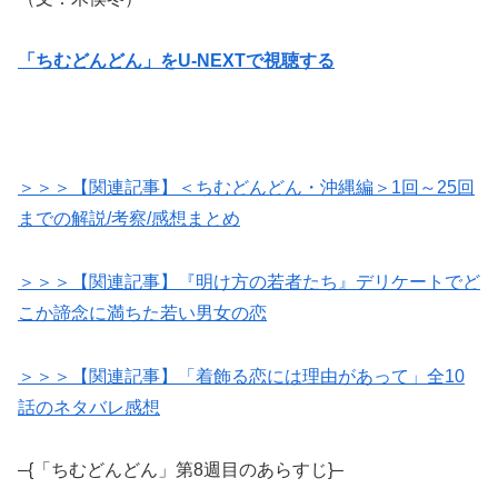
「ちむどんどん」をU-NEXTで視聴する
＞＞＞【関連記事】＜ちむどんどん・沖縄編＞1回～25回
までの解説/考察/感想まとめ
＞＞＞【関連記事】『明け方の若者たち』デリケートでど
こか諦念に満ちた若い男女の恋
＞＞＞【関連記事】「着飾る恋には理由があって」全10
話のネタバレ感想
–{「ちむどんどん」第8週目のあらすじ}–