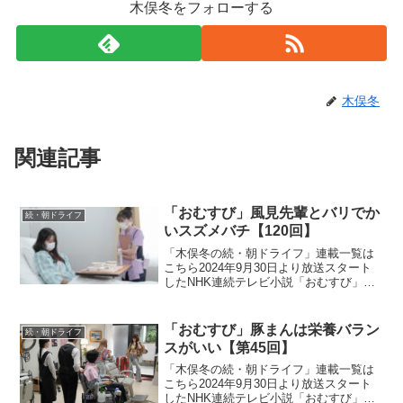
木俣冬をフォローする
木俣冬
関連記事
「おむすび」風見先輩とバリでか
続・朝ドライフ
いスズメバチ【120回】
「木俣冬の続・朝ドライフ」連載一覧は
こちら2024年9月30日より放送スタート
したNHK連続テレビ小説「おむすび」。
平成“ど真ん中”の、2004年(平成16年)。ヒ
ロイン・米田結（よねだ・ゆい）は、福
岡・糸島で両親や祖父母と共に暮らして
「おむすび」豚まんは栄養バラン
続・朝ドライフ
いた...
スがいい【第45回】
「木俣冬の続・朝ドライフ」連載一覧は
こちら2024年9月30日より放送スタート
したNHK連続テレビ小説「おむすび」。