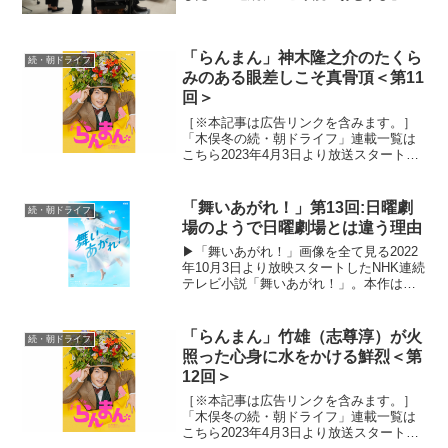
平成“ど真ん中”の、2004年(平成16年)。ヒ
ロイン・米田結（よねだ・ゆい）は、福
岡・糸島で両親や祖父母と共に暮らして
「らんまん」神木隆之介のたくら
いた...
続・朝ドライフ
みのある眼差しこそ真骨頂＜第11
回＞
［※本記事は広告リンクを含みます。］
「木俣冬の続・朝ドライフ」連載一覧は
こちら2023年4月3日より放送スタートし
たNHK連続テレビ小説「らんまん」。
「日本の植物学の父」と呼ばれる高知県
出身の植物学者・牧野富太郎の人生をモ
「舞いあがれ！」第13回:日曜劇
続・朝ドライフ
デルにオリジナルス...
場のようで日曜劇場とは違う理由
▶「舞いあがれ！」画像を全て見る2022
年10月3日より放映スタートしたNHK連続
テレビ小説「舞いあがれ！」。本作は、
主人公が東大阪と自然豊かな長崎・五島
列島でさまざまな人との絆を育みなが
ら、空を飛ぶ夢に向かっていく挫折と再
「らんまん」竹雄（志尊淳）が火
続・朝ドライフ
生のストーリー。...
照った心身に水をかける鮮烈＜第
12回＞
［※本記事は広告リンクを含みます。］
「木俣冬の続・朝ドライフ」連載一覧は
こちら2023年4月3日より放送スタートし