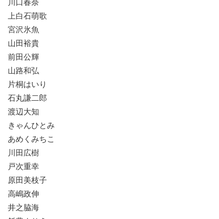
川口春奈
上白石萌歌
宮沢氷魚
山田裕貴
前田公輝
山路和弘
片桐はいり
石丸謙二郎
渡辺大知
きゃんひとみ
あめくみちこ
川田広樹
戸次重幸
原田美枝子
高嶋政伸
井之脇海