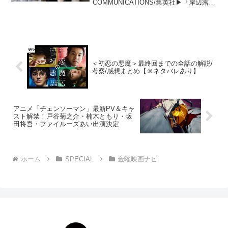
COMMUNICATIONS/集英社▶︎『岸辺露伴
ルーヴルへ行く』画像を見る飯豊まりえ
の「天真爛漫な（シャーロック・ホーム
ズに対する）ワトソン的なキャラ」が魅
力...
＜初恋の悪魔＞最終回までの全話の解説/
考察/感想まとめ【※ネタバレあり】
アニメ「チェンソーマン」最新PV＆キャ
スト解禁！戸谷菊之介・楠木ともり・坂
田将吾・ファイルーズあい出演決定
ホーム
SPECIAL
金曜映画ナビ