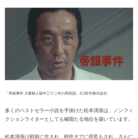
「帝銀事件 大量殺人獄中三十二年の死刑囚」(C)松竹株式会社
多くのベストセラー小説を手掛けた松本清張は、ノンフィ
クションライターとしても確固たる地位を築いています。
松本清張は戦前に生まれ、戦中までに収監もされ、さらに