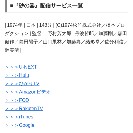
■『砂の器』配信サービス一覧
| 1974年 | 日本 | 143分 | (C)1974松竹株式会社／橋本プロ
ダクション | 監督： 野村芳太郎 | 丹波哲郎／加藤剛／森田
健作／島田陽子／山口果林／加藤嘉／緒形拳／佐分利信／
渥美清 |
＞＞＞U-NEXT
＞＞＞Hulu
＞＞＞ひかりTV
＞＞＞Amazonビデオ
＞＞＞FOD
＞＞＞RakutenTV
＞＞＞iTunes
＞＞＞Google