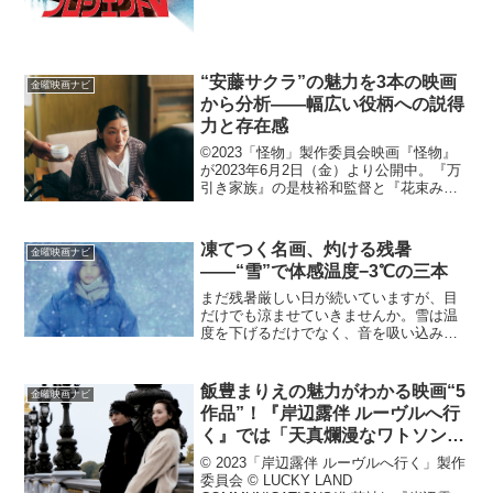
“安藤サクラ”の魅力を3本の映画
金曜映画ナビ
から分析——幅広い役柄への説得
力と存在感
©2023「怪物」製作委員会映画『怪物』
が2023年6月2日（金）より公開中。『万
引き家族』の是枝裕和監督と『花束みた
いな恋をした』の坂元裕二による脚本と
いうタッグで送り出した本作は、第76回
カンヌ国際映画祭で脚本賞とクィア・パ
凍てつく名画、灼ける残暑
金曜映画ナビ
ルム賞の二冠...
——“雪”で体感温度−3℃の三本
まだ残暑厳しい日が続いていますが、目
だけでも涼ませていきませんか。雪は温
度を下げるだけでなく、音を吸い込み、
時間をゆっくりにします。白さに包まれ
た画面は、物語の熱を引き締め、俳優の
呼吸を研ぎ澄ます。今回は“雪景色”が主役
飯豊まりえの魅力がわかる映画“5
金曜映画ナビ
の三作を、公開年順に...
作品”！『岸辺露伴 ルーヴルへ行
く』では「天真爛漫なワトソン」
に
© 2023「岸辺露伴 ルーヴルへ行く」製作
委員会 © LUCKY LAND