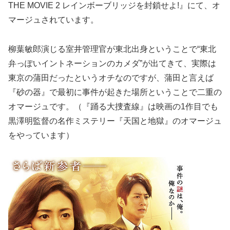
THE MOVIE 2 レインボーブリッジを封鎖せよ!』にて、オ
マージュされています。
柳葉敏郎演じる室井管理官が東北出身ということで“東北
弁っぽいイントネーションのカメダ”が出てきて、実際は
東京の蒲田だったというオチなのですが、蒲田と言えば
『砂の器』で最初に事件が起きた場所ということで二重の
オマージュです。（『踊る大捜査線』は映画の1作目でも
黒澤明監督の名作ミステリー『天国と地獄』のオマージュ
をやっています）