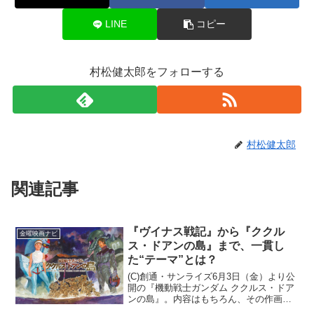
LINE
コピー
村松健太郎をフォローする
村松健太郎
関連記事
『ヴイナス戦記』から『ククル
金曜映画ナビ
ス・ドアンの島』まで、一貫し
た“テーマ”とは？
(C)創通・サンライズ6月3日（金）より公
開の『機動戦士ガンダム ククルス・ドア
ンの島』。内容はもちろん、その作画崩
壊も含めて文字通り“伝説”となった「機動