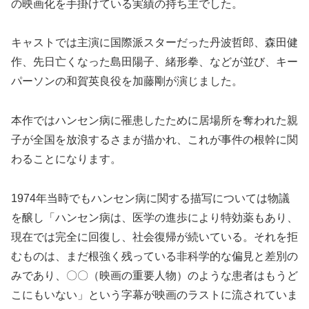
の映画化を手掛けている実績の持ち主でした。
キャストでは主演に国際派スターだった丹波哲郎、森田健
作、先日亡くなった島田陽子、緒形拳、などが並び、キー
パーソンの和賀英良役を加藤剛が演じました。
本作ではハンセン病に罹患したために居場所を奪われた親
子が全国を放浪するさまが描かれ、これが事件の根幹に関
わることになります。
1974年当時でもハンセン病に関する描写については物議
を醸し「ハンセン病は、医学の進歩により特効薬もあり、
現在では完全に回復し、社会復帰が続いている。それを拒
むものは、まだ根強く残っている非科学的な偏見と差別の
みであり、〇〇（映画の重要人物）のような患者はもうど
こにもいない」という字幕が映画のラストに流されていま