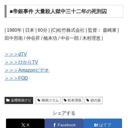
■帝銀事件 大量殺人獄中三十二年の死刑囚
| 1980年 | 日本 | 60分 | (C)松竹株式会社 | 監督： 森崎東 |
田中邦衛 / 仲谷昇 / 橋本功 / 中谷一郎 / 木村理恵 |
＞＞＞dTV
＞＞＞ひかりTV
＞＞＞Amazonビデオ
＞＞＞FOD
金曜映画ナビ
映画コラム
松本清張
砂の器
シェアする
X
Facebook
はてブ