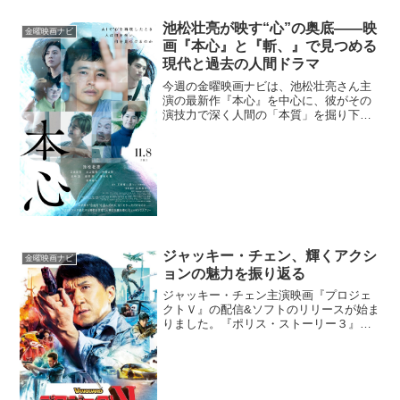
戦士ガンダム」のエピソードが翻案され
て、映画として蘇りました。監督・キャ
池松壮亮が映す“心”の奥底――映
金曜映画ナビ
ラクターデザ...
画『本心』と『斬、』で見つめる
現代と過去の人間ドラマ
今週の金曜映画ナビは、池松壮亮さん主
演の最新作『本心』を中心に、彼がその
演技力で深く人間の「本質」を掘り下げ
た過去の名作『斬、』をご紹介します。
AI時代に迫る「心」の問いかけと、江戸
時代に繰り広げられる「生と死」の葛藤
という、異なる時代背景...
ジャッキー・チェン、輝くアクシ
金曜映画ナビ
ョンの魅力を振り返る
ジャッキー・チェン主演映画『プロジェ
クトＶ』の配信&ソフトのリリースが始ま
りました。『ポリス・ストーリー３』
（92）や『レッド・ブロンクス』（95）
『ライジング・ドラゴン』（12）などジ
ャッキーと名コンビのスタンリー・トン
監督が、彼の資質を...