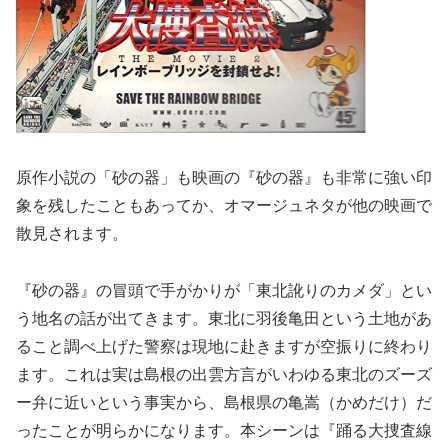
原作小説の「砂の器」も映画の『砂の器』も非常に強い印
象を残したこともあってか、オマージュネタが他の映画で
散見されます。
『砂の器』の冒頭で手がかりが「東北訛りのカメダ」とい
う地名の話が出てきます。東北に羽後亀田という土地があ
ること調べ上げた警察は現地に赴きますが空振りに終わり
ます。これは実は島根の出雲方言がいわゆる東北のズーズ
ー弁に近いという事実から、島根県の亀嵩（かめだけ）だ
ったことが明らかになります。本シーンは『踊る大捜査線