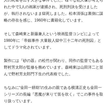
人の死者を出す大きな事件でした。様々な犯人像が考えら
れた中で1人の画家が逮捕され、死刑判決を受けました
が、執行されないまま獄死しました。松本清張は裏側に謀
略の存在を感じ、1960年に書籍化しています。
そして森崎東と新藤兼人という映画監督コンビによって
1980年に「帝銀事件 大量殺人獄中三十二年の死刑囚」と
してドラマ化されています。
製作には『砂の器』の松竹が関わり、同作の監督でもある
野村芳太郎が監修を務めています。森崎東は山田洋二と並
んで野村芳太郎門下生の代表格でした。
ちなみに“金田一耕助”の生みの親である横溝正史も金田一
シリーズの長編『悪魔が来りて笛を吹く』でこの事件を取
り扱っています。