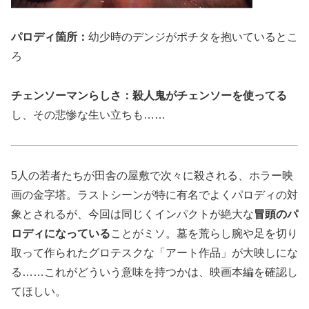
パロディ箇所：
幼少時のデンジがポチタを抱いているとこ
ろ
チェンソーマンらしさ：殺人鬼がチェンソーを使ってる
し、その悲惨な生い立ちも……
5人の若者たちが田舎の屋敷で次々に殺される、ホラー映
画の金字塔。ラストシーンが特に有名でよくパロディの対
象とされるが、今回は同じくインパクトが絶大な
冒頭のパ
ロディになっている
ことがミソ。墓を荒らし腕や足を切り
取って作られたグロテスクな「アート作品」が大映しにな
る……これがどういう意味を持つかは、映画本編を確認し
てほしい。