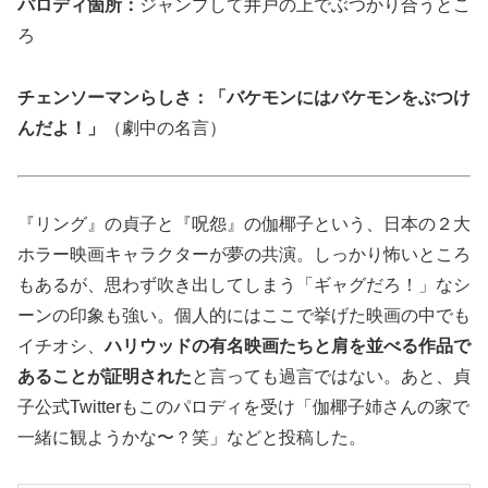
パロディ箇所：
ジャンプして井戸の上でぶつかり合うとこ
ろ
チェンソーマンらしさ：「バケモンにはバケモンをぶつけ
んだよ！」
（劇中の名言）
『リング』の貞子と『呪怨』の伽椰子という、日本の２大
ホラー映画キャラクターが夢の共演。しっかり怖いところ
もあるが、思わず吹き出してしまう「ギャグだろ！」なシ
ーンの印象も強い。個人的にはここで挙げた映画の中でも
イチオシ、
ハリウッドの有名映画たちと肩を並べる作品で
あることが証明された
と言っても過言ではない。あと、貞
子公式Twitterもこのパロディを受け「伽椰子姉さんの家で
一緒に観ようかな〜？笑」などと投稿した。