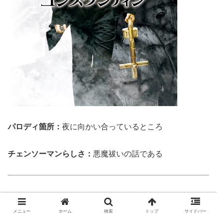
パロディ箇所：
夜に向かい合っているところ
チェンソーマンらしさ：
悪魔祓いの話である
悪魔や天使を見分ける特殊能力を持つ私立探偵が、死後に
自分が地獄へ送られる運命を知り、悪魔を倒すことで天国
メニュー
ホーム
検索
トップ
サイドバー