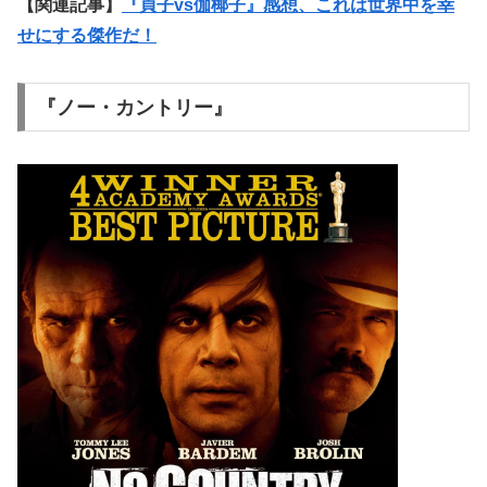
【関連記事】
『貞子vs伽椰子』感想、これは世界中を幸
せにする傑作だ！
『ノー・カントリー』